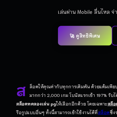
เล่นผ่าน Mobile ลื่นไหล จ่
🚀 ดูสิทธิพิเศษ
ส
ล็อตให้คุณค่ากับทุกการเดิมพัน ด้วยแต้มเพีย
มากกว่า 2,000 เกม โบนัสแรกเข้า 197% รับไ
สล็อตทดลองเล่น pg
ให้เลือกอีกด้วย โดยเฉพาะ
สล็อ
รือรูปแบบอื่นๆ ทั้งนี้สามารถเข้าใช้งานได้ที่
สล็อต
ซึ่