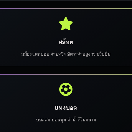
สล็อต
สล็อตแตกบ่อย จ่ายจริง อัตราจ่ายสูงกว่าเว็บอื่น
แทงบอล
บอลสด บอลชุด ค่าน้ำดีในตลาด