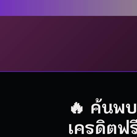
🔥 ค้นพบ
เครดิตฟร