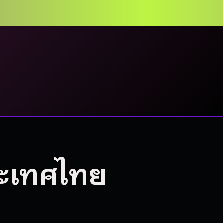
K
ระเทศไทย