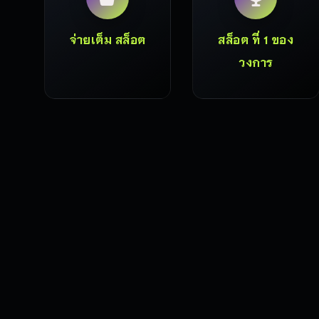
จ่ายเต็ม สล็อต
สล็อต ที่ 1 ของ
วงการ