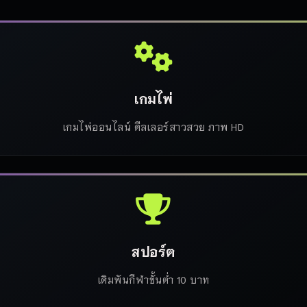
เกมไพ่
เกมไพ่ออนไลน์ ดีลเลอร์สาวสวย ภาพ HD
สปอร์ต
เดิมพันกีฬาขั้นต่ำ 10 บาท