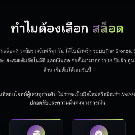
ทำไมต้องเลือก
สล็อต
รสล็อต? วงล้อรางวัลฟรีทุกวัน ได้โบนัสจริง ระบบTier Bronze, Si
้เยอะ สะสมแต้มอัตโนมัติ แลกเงินสด ก่อตั้งมามากกว่า 13 ปีแล้ว 
ล้าน เริ่มต้นได้เลยวันนี้
ี่ตอบโจทย์ผู้เล่นทุกระดับ ไม่ว่าจะเป็นมือใหม่หรือมือเก๋า
NMPE
ปลอดภัยและความมั่นคงทางการเงิน