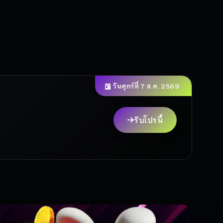
วันศุกร์ที่ 7 ส.ค. 2569
รับโปรนี้