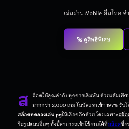
เล่นผ่าน Mobile ลื่นไหล จ่
🚀 ดูสิทธิพิเศษ
ส
ล็อตให้คุณค่ากับทุกการเดิมพัน ด้วยแต้มเพีย
มากกว่า 2,000 เกม โบนัสแรกเข้า 197% รับไ
สล็อตทดลองเล่น pg
ให้เลือกอีกด้วย โดยเฉพาะ
สล็อ
รือรูปแบบอื่นๆ ทั้งนี้สามารถเข้าใช้งานได้ที่
สล็อต
ซึ่