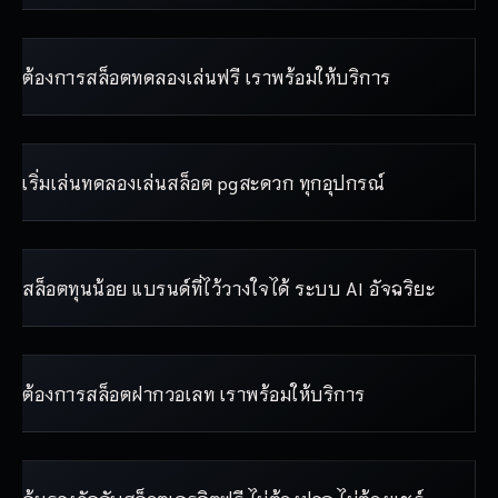
ต้องการสล็อตทดลองเล่นฟรี เราพร้อมให้บริการ
เริ่มเล่นทดลองเล่นสล็อต pgสะดวก ทุกอุปกรณ์
สล็อตทุนน้อย แบรนด์ที่ไว้วางใจได้ ระบบ AI อัจฉริยะ
ต้องการสล็อตฝากวอเลท เราพร้อมให้บริการ