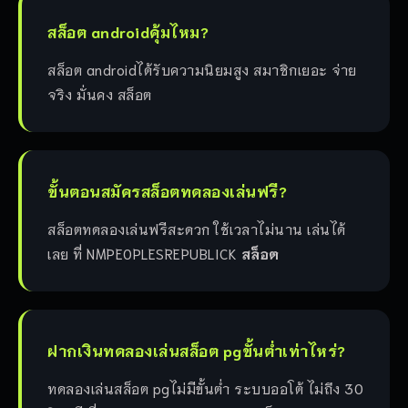
สล็อต androidคุ้มไหม?
สล็อต androidได้รับความนิยมสูง สมาชิกเยอะ จ่าย
จริง มั่นคง สล็อต
ขั้นตอนสมัครสล็อตทดลองเล่นฟรี?
สล็อตทดลองเล่นฟรีสะดวก ใช้เวลาไม่นาน เล่นได้
เลย ที่ NMPEOPLESREPUBLICK
สล็อต
ฝากเงินทดลองเล่นสล็อต pgขั้นต่ำเท่าไหร่?
ทดลองเล่นสล็อต pgไม่มีขั้นต่ำ ระบบออโต้ ไม่ถึง 30