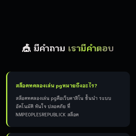
🎪 มีคำถาม
เรามีคำตอบ
สล็อตทดลองเล่น pgหมายถึงอะไร?
สล็อตทดลองเล่น pgคือเว็บคาสิโน ชั้นนำ ระบบ
อัตโนมัติ ทันใจ ปลอดภัย ที่
NMPEOPLESREPUBLICK สล็อต