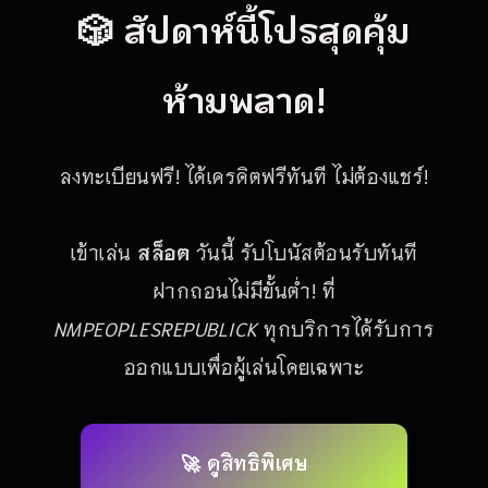
🎲 สัปดาห์นี้โปรสุดคุ้ม
ห้ามพลาด!
ลงทะเบียนฟรี! ได้เครดิตฟรีทันที ไม่ต้องแชร์!
เข้าเล่น
สล็อต
วันนี้ รับโบนัสต้อนรับทันที
ฝากถอนไม่มีขั้นต่ำ! ที่
NMPEOPLESREPUBLICK
ทุกบริการได้รับการ
ออกแบบเพื่อผู้เล่นโดยเฉพาะ
🚀 ดูสิทธิพิเศษ