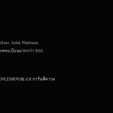
lver, Gold, Platinum,
ทุนจดทะเบียนมากกว่า 500
OPLESREPUBLICK
การันตีความ