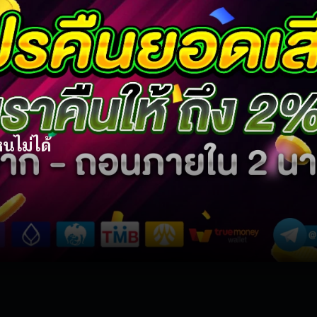
นไม่ได้