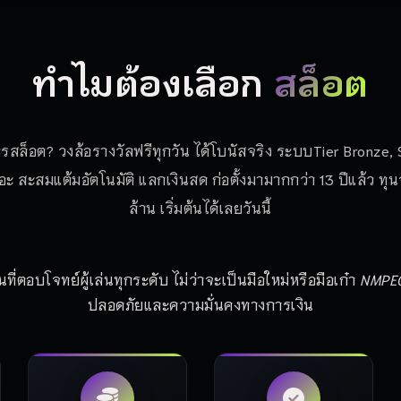
ทำไมต้องเลือก
สล็อต
รสล็อต? วงล้อรางวัลฟรีทุกวัน ได้โบนัสจริง ระบบTier Bronze, Si
้เยอะ สะสมแต้มอัตโนมัติ แลกเงินสด ก่อตั้งมามากกว่า 13 ปีแล้ว 
ล้าน เริ่มต้นได้เลยวันนี้
ี่ตอบโจทย์ผู้เล่นทุกระดับ ไม่ว่าจะเป็นมือใหม่หรือมือเก๋า
NMPE
ปลอดภัยและความมั่นคงทางการเงิน