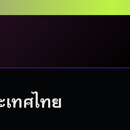
K
ระเทศไทย