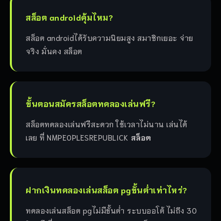
สล็อต androidคุ้มไหม?
สล็อต androidได้รับความนิยมสูง สมาชิกเยอะ จ่าย
จริง มั่นคง สล็อต
ขั้นตอนสมัครสล็อตทดลองเล่นฟรี?
สล็อตทดลองเล่นฟรีสะดวก ใช้เวลาไม่นาน เล่นได้
เลย ที่ NMPEOPLESREPUBLICK
สล็อต
ฝากเงินทดลองเล่นสล็อต pgขั้นต่ำเท่าไหร่?
ทดลองเล่นสล็อต pgไม่มีขั้นต่ำ ระบบออโต้ ไม่ถึง 30