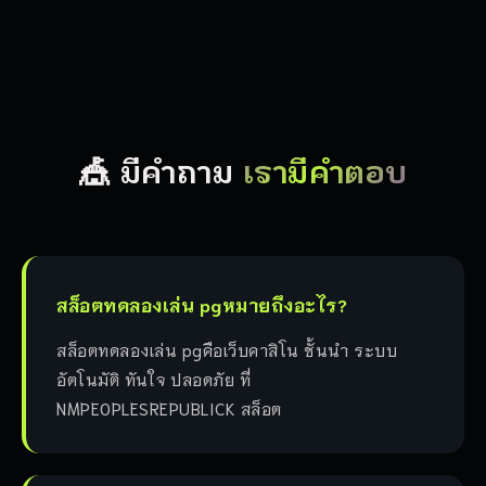
🎪 มีคำถาม
เรามีคำตอบ
สล็อตทดลองเล่น pgหมายถึงอะไร?
สล็อตทดลองเล่น pgคือเว็บคาสิโน ชั้นนำ ระบบ
อัตโนมัติ ทันใจ ปลอดภัย ที่
NMPEOPLESREPUBLICK สล็อต