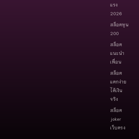
แรง
2026
สล็อตทุน
200
สล็อต
แนะนำ
เพื่อน
สล็อต
แตกง่าย
ได้เงิน
จริง
สล็อต
joker
เว็บตรง