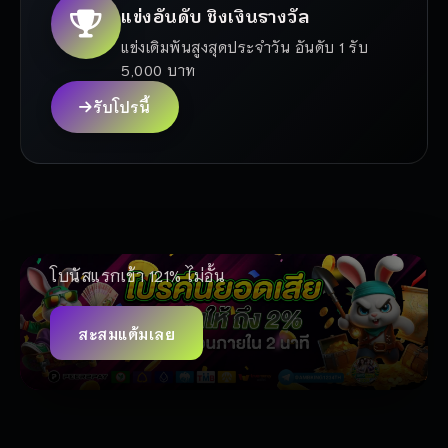
แข่งอันดับ ชิงเงินรางวัล
แข่งเดิมพันสูงสุดประจำวัน อันดับ 1 รับ
5,000 บาท
รับโปรนี้
⭐ โปรเฉพาะสมาชิก VIP ที่หา
ที่ไหนไม่ได้
โบนัสแรกเข้า 121% ไม่อั้น
สะสมแต้มเลย