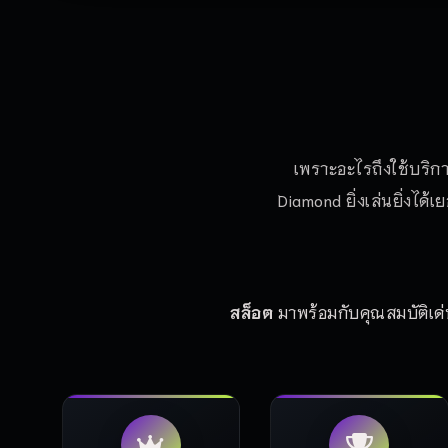
เพราะอะไรถึงใช้บริกา
Diamond ยิ่งเล่นยิ่งได
สล็อต
มาพร้อมกับคุณสมบัติเด่นท