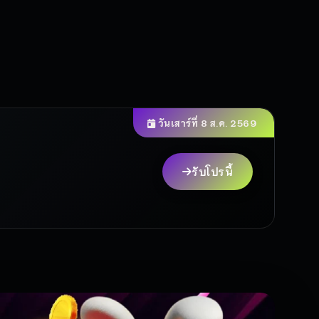
วันเสาร์ที่ 8 ส.ค. 2569
รับโปรนี้