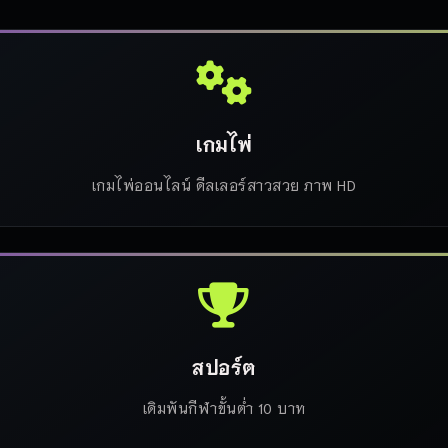
เกมไพ่
เกมไพ่ออนไลน์ ดีลเลอร์สาวสวย ภาพ HD
สปอร์ต
เดิมพันกีฬาขั้นต่ำ 10 บาท