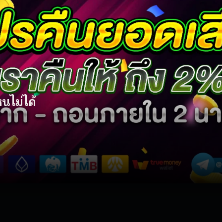
นไม่ได้