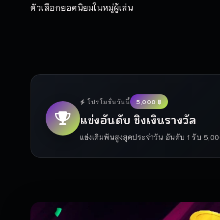
ตัวเลือกยอดนิยมในหมู่ผู้เล่น
5,000 ฿
โปรโมชั่นวันนี้
แข่งอันดับ ชิงเงินรางวัล
แข่งเดิมพันสูงสุดประจำวัน อันดับ 1 รับ 5,