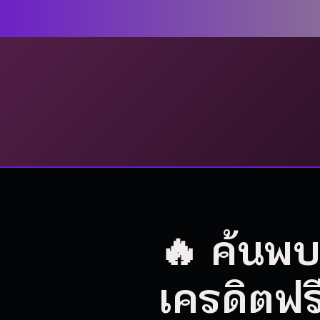
🔥 ค้นพบ
เครดิตฟร