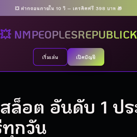
💥 ฝากถอนภายใน 10 วิ — เครดิตฟรี 398 บาท 🎁
💥 NMPEOPLESREPUBLIC
เริ่มเล่น
เปิดบัญชี
สล็อต อันดับ 1 ป
ีทุกวัน