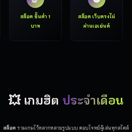
สล็อต ขั้นต่ำ 1
สล็อต เว็บตรงไม่
บาท
ผ่านเอเย่นต์
💥 เกมฮิต
ประจำเดือน
สล็อต
รวมเกมไว้หลากหลายรูปแบบ ตอบโจทย์ผู้เล่นทุกสไตล์