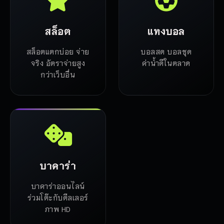
สล็อต
แทงบอล
สล็อตแตกบ่อย จ่าย
บอลสด บอลชุด
จริง อัตราจ่ายสูง
ค่าน้ำดีในตลาด
กว่าเว็บอื่น
บาคาร่า
บาคาร่าออนไลน์
ร่วมโต๊ะกับดีลเลอร์
ภาพ HD