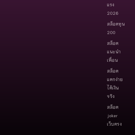
แรง
2026
สล็อตทุน
200
สล็อต
แนะนำ
เพื่อน
สล็อต
แตกง่าย
ได้เงิน
จริง
สล็อต
joker
เว็บตรง