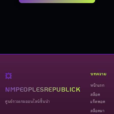
บทความ
💥
หน้าแรก
NMPEOPLESREPUBLICK
สล็อต
ศูนย์รวมเกมออนไลน์ชั้นนำ
แจ็คพอต
สล็อตมา