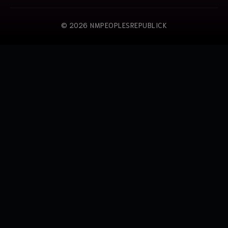
© 2026 NMPEOPLESREPUBLICK