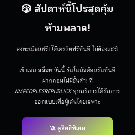
🎲 สัปดาห์นี้โปรสุดคุ้ม
ห้ามพลาด!
ลงทะเบียนฟรี! ได้เครดิตฟรีทันที ไม่ต้องแชร์!
เข้าเล่น
สล็อต
วันนี้ รับโบนัสต้อนรับทันที
ฝากถอนไม่มีขั้นต่ำ! ที่
NMPEOPLESREPUBLICK
ทุกบริการได้รับการ
ออกแบบเพื่อผู้เล่นโดยเฉพาะ
🚀 ดูสิทธิพิเศษ