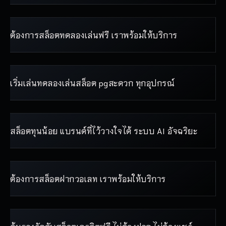
ต้องการสล็อตทดลองเล่นฟรี เราพร้อมให้บริการ
เริ่มเล่นทดลองเล่นสล็อต pgสะดวก ทุกอุปกรณ์
สล็อตทุนน้อย แบรนด์ที่ไว้วางใจได้ ระบบ AI อัจฉริยะ
ต้องการสล็อตฝากวอเลท เราพร้อมให้บริการ