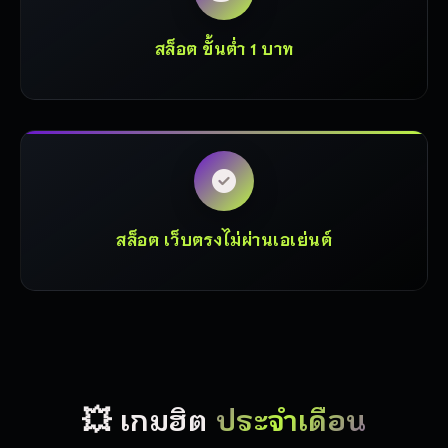
สล็อต ขั้นต่ำ 1 บาท
สล็อต เว็บตรงไม่ผ่านเอเย่นต์
💥 เกมฮิต
ประจำเดือน