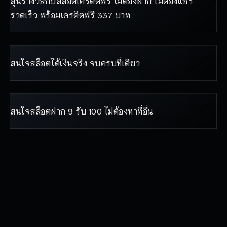
ลุ้นรางวัลกับสล็อตเครดิตฟรี ไม่ต้องฝาก ไม่ต้องแชร์
รวดเร็ว พร้อมเครดิตฟรี 337 บาท
สนใจสล็อตได้เงินจริง จบครบที่เดียว
สนใจสล็อตฝาก 9 รับ 100 ไม่ต้องหาที่อื่น