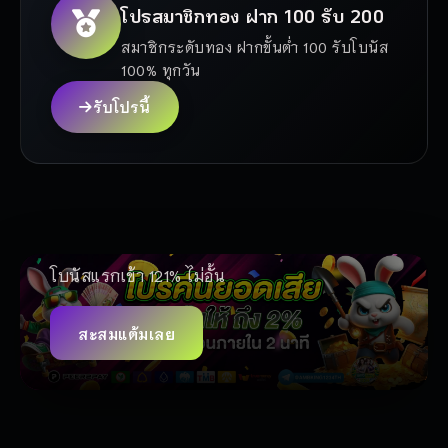
โปรสมาชิกทอง ฝาก 100 รับ 200
สมาชิกระดับทอง ฝากขั้นต่ำ 100 รับโบนัส
100% ทุกวัน
รับโปรนี้
⭐ โปรเฉพาะสมาชิก VIP ที่หา
ที่ไหนไม่ได้
โบนัสแรกเข้า 121% ไม่อั้น
สะสมแต้มเลย