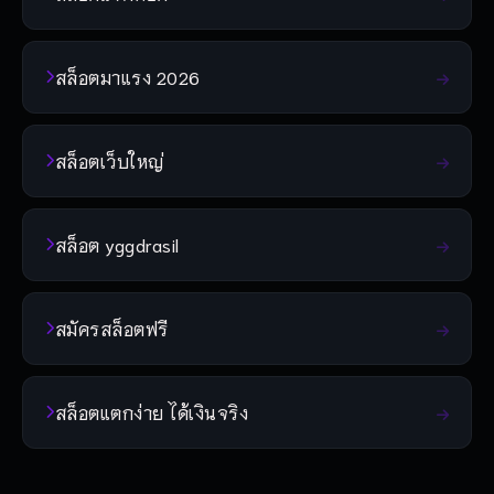
สล็อตมาแรง 2026
สล็อตเว็บใหญ่
สล็อต yggdrasil
สมัครสล็อตฟรี
สล็อตแตกง่าย ได้เงินจริง