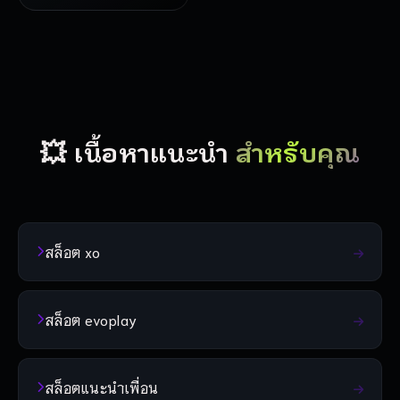
💥 เนื้อหาแนะนำ
สำหรับคุณ
สล็อต xo
สล็อต evoplay
สล็อตแนะนำเพื่อน