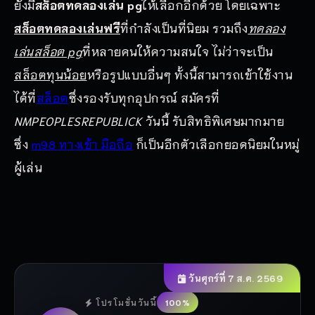
ยังมี
สล็อตทดลองเล่น pg
ให้เลือกอีกด้วย โดยเฉพาะ
สล็อตทดลองเล่นฟรี
ที่กำลังเป็นที่นิยม รวมถึง
ทดลอง
เล่นสล็อต pg
ที่หลายคนให้ความสนใจ ไม่ว่าจะเป็น
สล็อตทุนน้อย
หรือรูปแบบอื่นๆ ทั้งนี้สามารถเข้าใช้งาน
ได้ที่
สล็อต
ซึ่งรองรับทุกอุปกรณ์ สมัครที่
NMPEOPLESREPUBLICK
วันนี้ รับสิทธิพิเศษมากมาย
ซึ่ง
m98 ทางเข้า มือถือ
ก็เป็นอีกตัวเลือกยอดนิยมในหมู่
ผู้เล่น
วันศุกร์ที่ 7 ส.ค. 2569
100%
โปรโมชั่นวันนี้