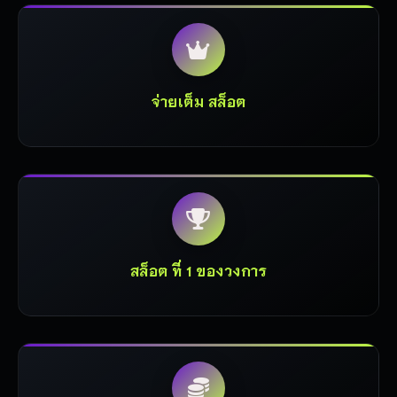
จ่ายเต็ม สล็อต
สล็อต ที่ 1 ของวงการ