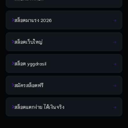
สล็อตมาแรง 2026
สล็อตเว็บใหญ่
สล็อต yggdrasil
สมัครสล็อตฟรี
สล็อตแตกง่าย ได้เงินจริง