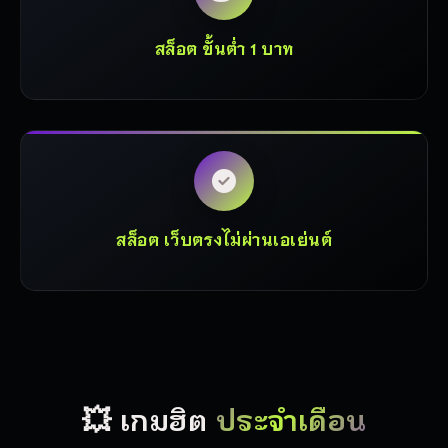
สล็อต ขั้นต่ำ 1 บาท
สล็อต เว็บตรงไม่ผ่านเอเย่นต์
💥 เกมฮิต
ประจำเดือน