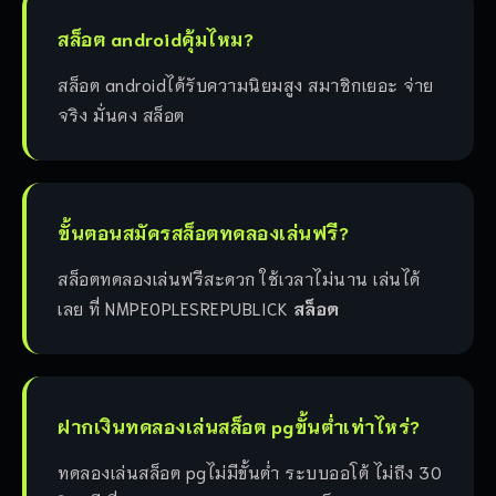
สล็อต androidคุ้มไหม?
สล็อต androidได้รับความนิยมสูง สมาชิกเยอะ จ่าย
จริง มั่นคง สล็อต
ขั้นตอนสมัครสล็อตทดลองเล่นฟรี?
สล็อตทดลองเล่นฟรีสะดวก ใช้เวลาไม่นาน เล่นได้
เลย ที่ NMPEOPLESREPUBLICK
สล็อต
ฝากเงินทดลองเล่นสล็อต pgขั้นต่ำเท่าไหร่?
ทดลองเล่นสล็อต pgไม่มีขั้นต่ำ ระบบออโต้ ไม่ถึง 30