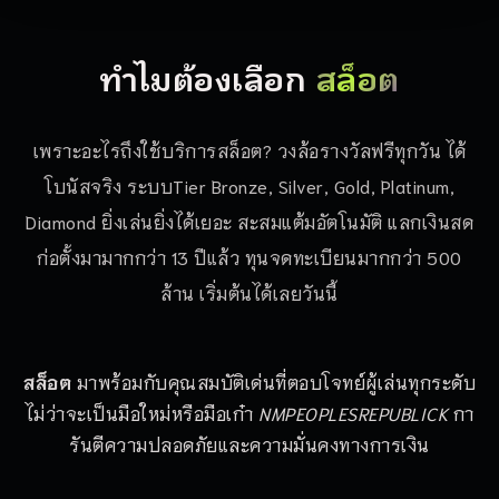
ทำไมต้องเลือก
สล็อต
เพราะอะไรถึงใช้บริการสล็อต? วงล้อรางวัลฟรีทุกวัน ได้
โบนัสจริง ระบบTier Bronze, Silver, Gold, Platinum,
Diamond ยิ่งเล่นยิ่งได้เยอะ สะสมแต้มอัตโนมัติ แลกเงินสด
ก่อตั้งมามากกว่า 13 ปีแล้ว ทุนจดทะเบียนมากกว่า 500
ล้าน เริ่มต้นได้เลยวันนี้
สล็อต
มาพร้อมกับคุณสมบัติเด่นที่ตอบโจทย์ผู้เล่นทุกระดับ
ไม่ว่าจะเป็นมือใหม่หรือมือเก๋า
NMPEOPLESREPUBLICK
กา
รันตีความปลอดภัยและความมั่นคงทางการเงิน