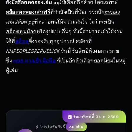
ยังมี
สล็อตทดลองเล่น pg
ให้เลือกอีกด้วย โดยเฉพาะ
สล็อตทดลองเล่นฟรี
ที่กำลังเป็นที่นิยม รวมถึง
ทดลอง
เล่นสล็อต pg
ที่หลายคนให้ความสนใจ ไม่ว่าจะเป็น
สล็อตทุนน้อย
หรือรูปแบบอื่นๆ ทั้งนี้สามารถเข้าใช้งาน
ได้ที่
สล็อต
ซึ่งรองรับทุกอุปกรณ์ สมัครที่
NMPEOPLESREPUBLICK
วันนี้ รับสิทธิพิเศษมากมาย
ซึ่ง
m98 ทางเข้า มือถือ
ก็เป็นอีกตัวเลือกยอดนิยมในหมู่
ผู้เล่น
วันอาทิตย์ที่ 9 ส.ค. 2569
30 สปิน
โปรโมชั่นวันนี้