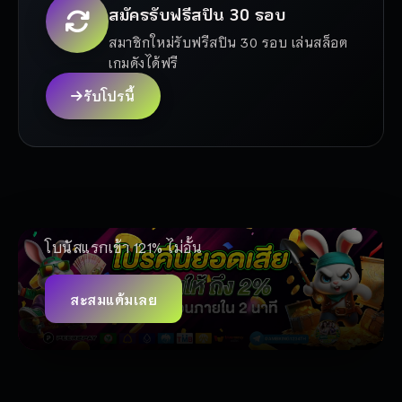
สมัครรับฟรีสปิน 30 รอบ
สมาชิกใหม่รับฟรีสปิน 30 รอบ เล่นสล็อต
เกมดังได้ฟรี
รับโปรนี้
⭐ โปรเฉพาะสมาชิก VIP ที่หา
ที่ไหนไม่ได้
โบนัสแรกเข้า 121% ไม่อั้น
สะสมแต้มเลย