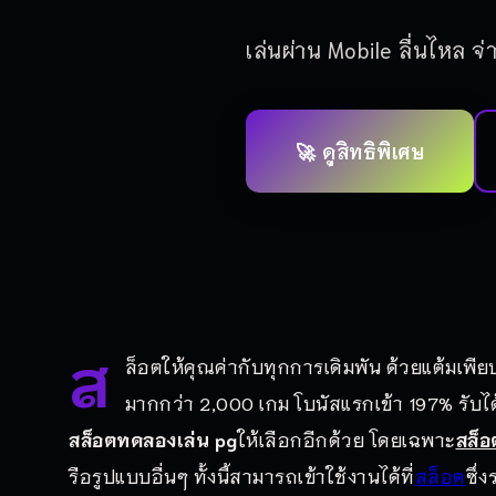
เล่นผ่าน Mobile ลื่นไหล จ่
🚀 ดูสิทธิพิเศษ
ส
ล็อตให้คุณค่ากับทุกการเดิมพัน ด้วยแต้มเพีย
มากกว่า 2,000 เกม โบนัสแรกเข้า 197% รับไ
สล็อตทดลองเล่น pg
ให้เลือกอีกด้วย โดยเฉพาะ
สล็อ
รือรูปแบบอื่นๆ ทั้งนี้สามารถเข้าใช้งานได้ที่
สล็อต
ซึ่