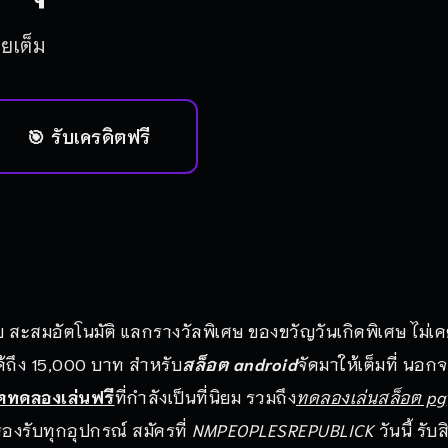
ายเต็ม
🎯 รับเครดิตฟรี
บ สะสมอัตโนมัติ แลกรางวัลพิเศษ ของขวัญวันเกิดพิเศษ ไม่เค
ด้ถึง 15,000 บาท สำหรับ
สล็อต android
จัดมาให้เต็มที่ นอกจา
ตทดลองเล่นฟรี
ที่กำลังเป็นที่นิยม รวมถึง
ทดลองเล่นสล็อต pg
งรองรับทุกอุปกรณ์ สมัครที่
NMPEOPLESREPUBLICK
วันนี้ รั