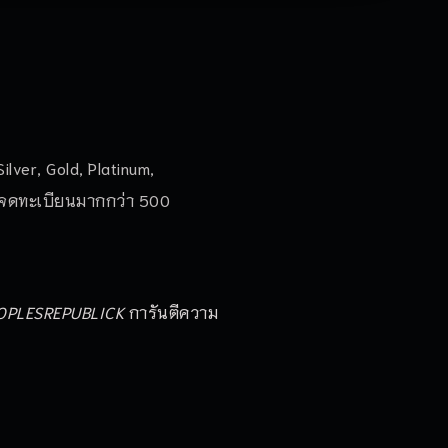
lver, Gold, Platinum,
ทุนจดทะเบียนมากกว่า 500
OPLESREPUBLICK
การันตีความ