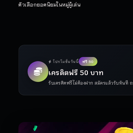
ตัวเลือกยอดนิยมในหมู่ผู้เล่น
ฟรี 50
โปรโมชั่นวันนี้
เครดิตฟรี 50 บาท
รับเครดิตฟรีไม่ต้องฝาก สมัครแล้วรับทันที ถ