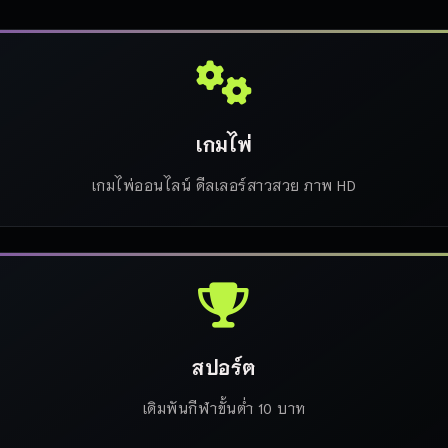
เกมไพ่
เกมไพ่ออนไลน์ ดีลเลอร์สาวสวย ภาพ HD
สปอร์ต
เดิมพันกีฬาขั้นต่ำ 10 บาท