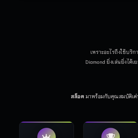
เพราะอะไรถึงใช้บริกา
Diamond ยิ่งเล่นยิ่งได
สล็อต
มาพร้อมกับคุณสมบัติเด่นท