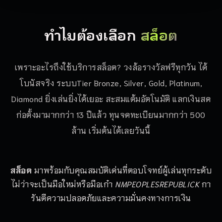
ทำไมต้องเลือก
สล็อต
เพราะอะไรถึงใช้บริการสล็อต? วงล้อรางวัลฟรีทุกวัน ได้
โบนัสจริง ระบบTier Bronze, Silver, Gold, Platinum,
Diamond ยิ่งเล่นยิ่งได้เยอะ สะสมแต้มอัตโนมัติ แลกเงินสด
ก่อตั้งมามากกว่า 13 ปีแล้ว ทุนจดทะเบียนมากกว่า 500
ล้าน เริ่มต้นได้เลยวันนี้
สล็อต
มาพร้อมกับคุณสมบัติเด่นที่ตอบโจทย์ผู้เล่นทุกระดับ
ไม่ว่าจะเป็นมือใหม่หรือมือเก๋า
NMPEOPLESREPUBLICK
กา
รันตีความปลอดภัยและความมั่นคงทางการเงิน