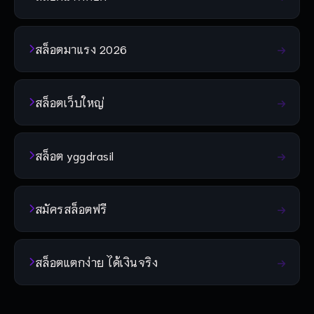
สล็อตมาแรง 2026
สล็อตเว็บใหญ่
สล็อต yggdrasil
สมัครสล็อตฟรี
สล็อตแตกง่าย ได้เงินจริง