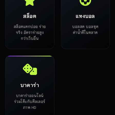
สล็อต
แทงบอล
สล็อตแตกบ่อย จ่าย
บอลสด บอลชุด
จริง อัตราจ่ายสูง
ค่าน้ำดีในตลาด
กว่าเว็บอื่น
บาคาร่า
บาคาร่าออนไลน์
ร่วมโต๊ะกับดีลเลอร์
ภาพ HD