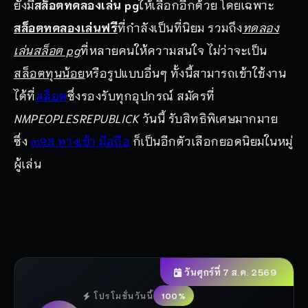
ยังมี
สล็อตทดลองเล่น pg
ให้เลือกอีกด้วย โดยเฉพาะ
สล็อตทดลองเล่นฟรี
ที่กำลังเป็นที่นิยม รวมถึง
ทดลอง
เล่นสล็อต pg
ที่หลายคนให้ความสนใจ ไม่ว่าจะเป็น
สล็อตทุนน้อย
หรือรูปแบบอื่นๆ ทั้งนี้สามารถเข้าใช้งาน
ได้ที่
สล็อต
ซึ่งรองรับทุกอุปกรณ์ สมัครที่
NMPEOPLESREPUBLICK
วันนี้ รับสิทธิพิเศษมากมาย
ซึ่ง
m98 ทางเข้า มือถือ
ก็เป็นอีกตัวเลือกยอดนิยมในหมู่
ผู้เล่น
วันศุกร์ที่ 7 ส.ค. 2569
100%
โปรโมชั่นวันนี้