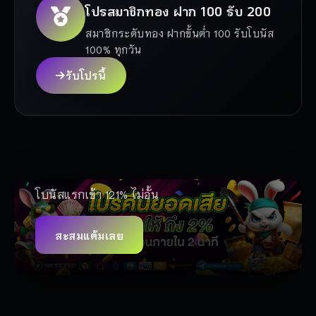
โปรสมาชิกทอง ฝาก 100 รับ 200
สมาชิกระดับทอง ฝากขั้นต่ำ 100 รับโบนัส
100% ทุกวัน
รับโปรนี้
⭐ โปรเฉพาะสมาชิก VIP ที่หา
ที่ไหนไม่ได้
โบนัสแรกเข้า 121% ไม่อั้น
สะสมแต้มเลย