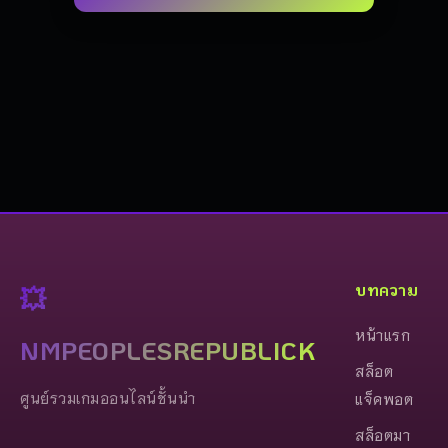
บทความ
💥
หน้าแรก
NMPEOPLESREPUBLICK
สล็อต
ศูนย์รวมเกมออนไลน์ชั้นนำ
แจ็คพอต
สล็อตมา