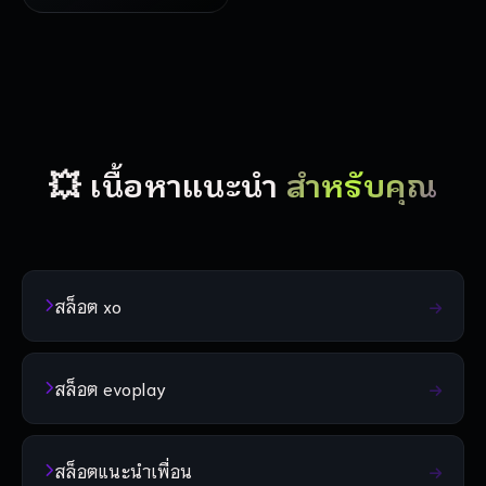
💥 เนื้อหาแนะนำ
สำหรับคุณ
สล็อต xo
สล็อต evoplay
สล็อตแนะนำเพื่อน