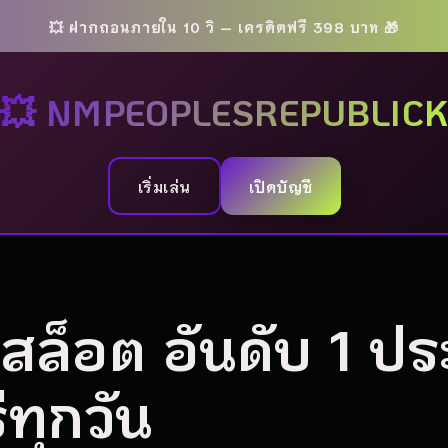
💥 ฝากถอนภายใน 10 วิ — เครดิตฟรี 398 บาท 🎁
💥 NMPEOPLESREPUBLIC
เริ่มเล่น
เปิดบัญชี
สล็อต อันดับ 1 ป
ีทุกวัน