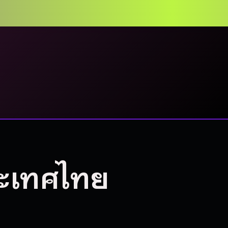
K
ระเทศไทย