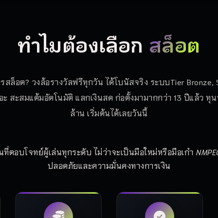
ทำไมต้องเลือก
สล็อต
รสล็อต? วงล้อรางวัลฟรีทุกวัน ได้โบนัสจริง ระบบTier Bronze, Si
้เยอะ สะสมแต้มอัตโนมัติ แลกเงินสด ก่อตั้งมามากกว่า 13 ปีแล้ว 
ล้าน เริ่มต้นได้เลยวันนี้
ี่ตอบโจทย์ผู้เล่นทุกระดับ ไม่ว่าจะเป็นมือใหม่หรือมือเก๋า
NMPE
ปลอดภัยและความมั่นคงทางการเงิน