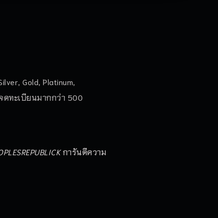
lver, Gold, Platinum,
ทุนจดทะเบียนมากกว่า 500
OPLESREPUBLICK
การันตีความ