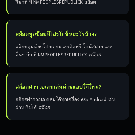
วินาที ที่ NMPEOPLESREPUBLICK สล็อต
สล็อตทุนน้อยมีโปรโมชั่นอะไรบ้าง?
สล็อตทุนน้อยโปรเยอะ เครดิตฟรี โบนัสฝาก และ
อื่นๆ อีก ที่ NMPEOPLESREPUBLICK
สล็อต
สล็อตฝากวอเลทเล่นผ่านแอปได้ไหม?
สล็อตฝากวอเลทเล่นได้ทุกเครื่อง iOS Android เล่น
ผ่านเว็บได้
สล็อต