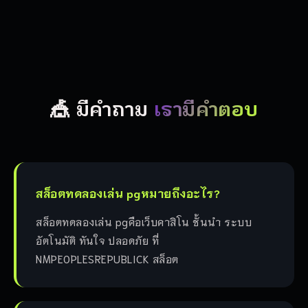
🎪 มีคำถาม
เรามีคำตอบ
สล็อตทดลองเล่น pgหมายถึงอะไร?
สล็อตทดลองเล่น pgคือเว็บคาสิโน ชั้นนำ ระบบ
อัตโนมัติ ทันใจ ปลอดภัย ที่
NMPEOPLESREPUBLICK สล็อต