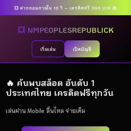
💥 ฝากถอนภายใน 10 วิ — เครดิตฟรี 398 บาท 🎁
💥 NMPEOPLESREPUBLICK
เริ่มเล่น
เปิดบัญชี
🔥 ค้นพบสล็อต อันดับ 1
ประเทศไทย เครดิตฟรีทุกวัน
เล่นผ่าน Mobile ลื่นไหล จ่ายเต็ม