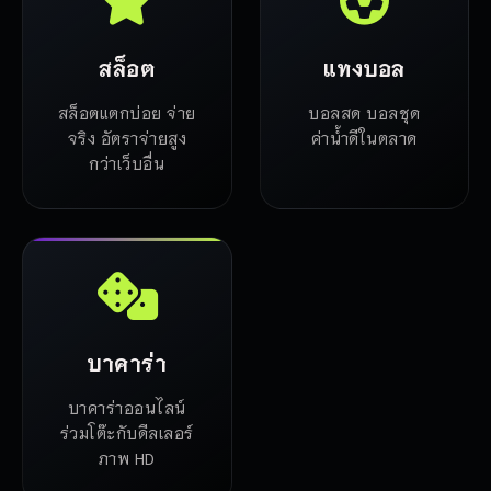
สล็อต
แทงบอล
สล็อตแตกบ่อย จ่าย
บอลสด บอลชุด
จริง อัตราจ่ายสูง
ค่าน้ำดีในตลาด
กว่าเว็บอื่น
บาคาร่า
บาคาร่าออนไลน์
ร่วมโต๊ะกับดีลเลอร์
ภาพ HD