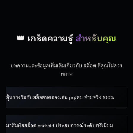
👑 เกร็ดความรู้
สำหรับคุณ
บทความและข้อมูลเพิ่มเติมเกี่ยวกับ
สล็อต
ที่คุณไม่ควร
พลาด
ลุ้นรางวัลกับสล็อตทดลองเล่น pgเลย จ่ายจริง 100%
มาสัมผัสสล็อต android ประสบการณ์ระดับพรีเมียม