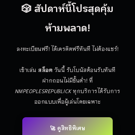
🎲 สัปดาห์นี้โปรสุดคุ้ม
ห้ามพลาด!
ลงทะเบียนฟรี! ได้เครดิตฟรีทันที ไม่ต้องแชร์!
เข้าเล่น
สล็อต
วันนี้ รับโบนัสต้อนรับทันที
ฝากถอนไม่มีขั้นต่ำ! ที่
NMPEOPLESREPUBLICK
ทุกบริการได้รับการ
ออกแบบเพื่อผู้เล่นโดยเฉพาะ
🚀 ดูสิทธิพิเศษ