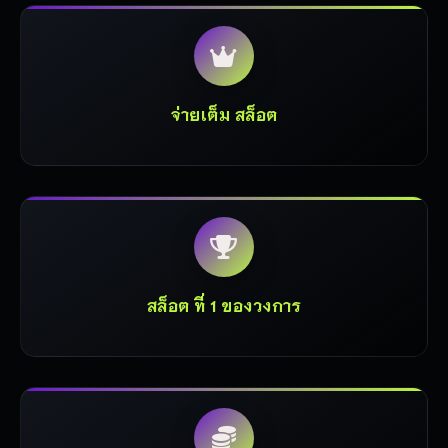
จ่ายเต็ม สล็อต
สล็อต ที่ 1 ของวงการ