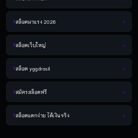
สล็อตมาแรง 2026
สล็อตเว็บใหญ่
สล็อต yggdrasil
สมัครสล็อตฟรี
สล็อตแตกง่าย ได้เงินจริง