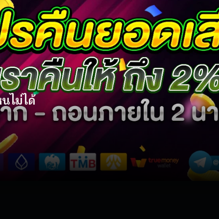
นไม่ได้