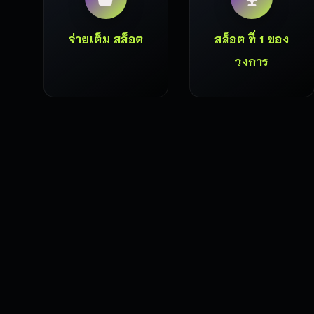
จ่ายเต็ม สล็อต
สล็อต ที่ 1 ของ
วงการ