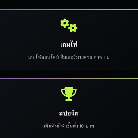
เกมไพ่
เกมไพ่ออนไลน์ ดีลเลอร์สาวสวย ภาพ HD
สปอร์ต
เดิมพันกีฬาขั้นต่ำ 10 บาท