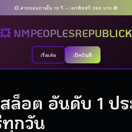
💥 ฝากถอนภายใน 10 วิ — เครดิตฟรี 398 บาท 🎁
💥 NMPEOPLESREPUBLIC
เริ่มเล่น
เปิดบัญชี
สล็อต อันดับ 1 ป
ีทุกวัน