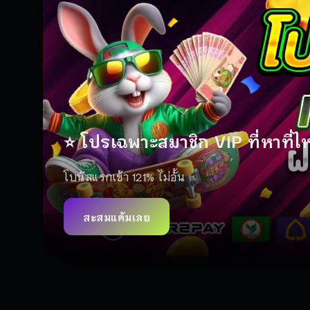
⭐ โปรเฉพาะสมาชิก VIP ที่หาที่ไห
โบนัสแรกเข้า 121% ไม่อั้น
สะสมแต้มเลย