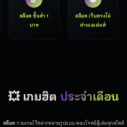
สล็อต ขั้นต่ำ 1
สล็อต เว็บตรงไม่
บาท
ผ่านเอเย่นต์
💥 เกมฮิต
ประจำเดือน
สล็อต
รวมเกมไว้หลากหลายรูปแบบ ตอบโจทย์ผู้เล่นทุกสไตล์