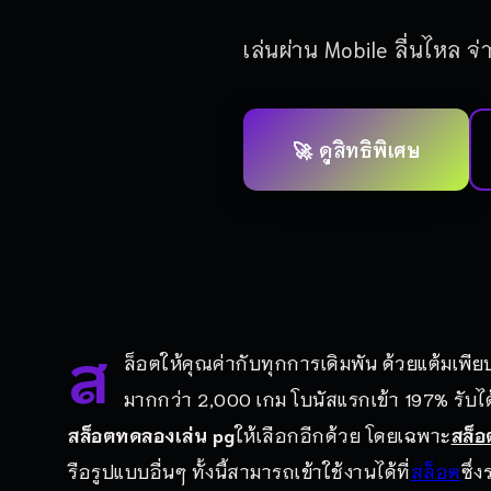
เล่นผ่าน Mobile ลื่นไหล จ่
🚀 ดูสิทธิพิเศษ
ส
ล็อตให้คุณค่ากับทุกการเดิมพัน ด้วยแต้มเพีย
มากกว่า 2,000 เกม โบนัสแรกเข้า 197% รับไ
สล็อตทดลองเล่น pg
ให้เลือกอีกด้วย โดยเฉพาะ
สล็อ
รือรูปแบบอื่นๆ ทั้งนี้สามารถเข้าใช้งานได้ที่
สล็อต
ซึ่