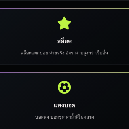
สล็อต
สล็อตแตกบ่อย จ่ายจริง อัตราจ่ายสูงกว่าเว็บอื่น
แทงบอล
บอลสด บอลชุด ค่าน้ำดีในตลาด