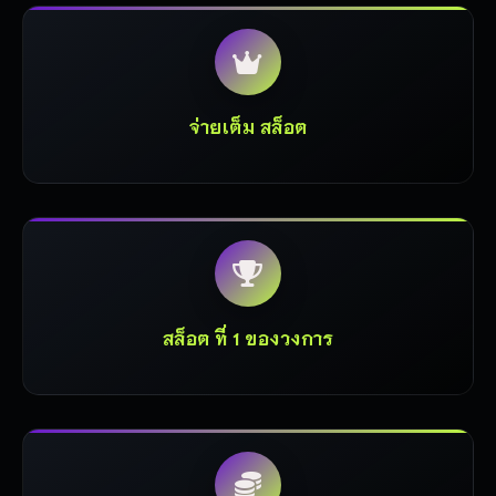
จ่ายเต็ม สล็อต
สล็อต ที่ 1 ของวงการ