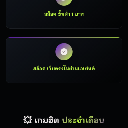
สล็อต ขั้นต่ำ 1 บาท
สล็อต เว็บตรงไม่ผ่านเอเย่นต์
💥 เกมฮิต
ประจำเดือน