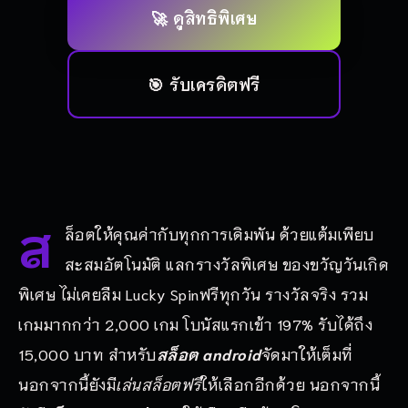
🚀 ดูสิทธิพิเศษ
🎯 รับเครดิตฟรี
ส
ล็อตให้คุณค่ากับทุกการเดิมพัน ด้วยแต้มเพียบ
สะสมอัตโนมัติ แลกรางวัลพิเศษ ของขวัญวันเกิด
พิเศษ ไม่เคยลืม Lucky Spinฟรีทุกวัน รางวัลจริง รวม
เกมมากกว่า 2,000 เกม โบนัสแรกเข้า 197% รับได้ถึง
15,000 บาท สำหรับ
สล็อต android
จัดมาให้เต็มที่
นอกจากนี้ยังมี
เล่นสล็อตฟรี
ให้เลือกอีกด้วย นอกจากนี้