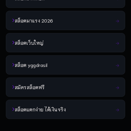
สล็อตมาแรง 2026
สล็อตเว็บใหญ่
สล็อต yggdrasil
สมัครสล็อตฟรี
สล็อตแตกง่าย ได้เงินจริง