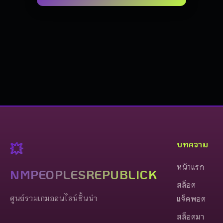
บทความ
💥
หน้าแรก
NMPEOPLESREPUBLICK
สล็อต
ศูนย์รวมเกมออนไลน์ชั้นนำ
แจ็คพอต
สล็อตมา