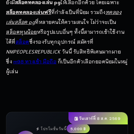
ยังมี
สล็อตทดลองเล่น pg
ให้เลือกอีกด้วย โดยเฉพาะ
สล็อตทดลองเล่นฟรี
ที่กำลังเป็นที่นิยม รวมถึง
ทดลอง
เล่นสล็อต pg
ที่หลายคนให้ความสนใจ ไม่ว่าจะเป็น
สล็อตทุนน้อย
หรือรูปแบบอื่นๆ ทั้งนี้สามารถเข้าใช้งาน
ได้ที่
สล็อต
ซึ่งรองรับทุกอุปกรณ์ สมัครที่
NMPEOPLESREPUBLICK
วันนี้ รับสิทธิพิเศษมากมาย
ซึ่ง
m98 ทางเข้า มือถือ
ก็เป็นอีกตัวเลือกยอดนิยมในหมู่
ผู้เล่น
วันเสาร์ที่ 8 ส.ค. 2569
5,000 ฿
โปรโมชั่นวันนี้