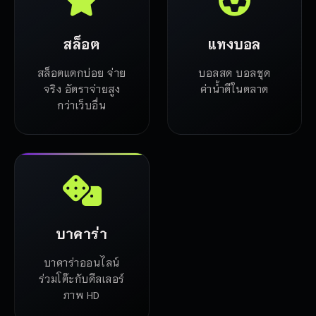
สล็อต
แทงบอล
สล็อตแตกบ่อย จ่าย
บอลสด บอลชุด
จริง อัตราจ่ายสูง
ค่าน้ำดีในตลาด
กว่าเว็บอื่น
บาคาร่า
บาคาร่าออนไลน์
ร่วมโต๊ะกับดีลเลอร์
ภาพ HD