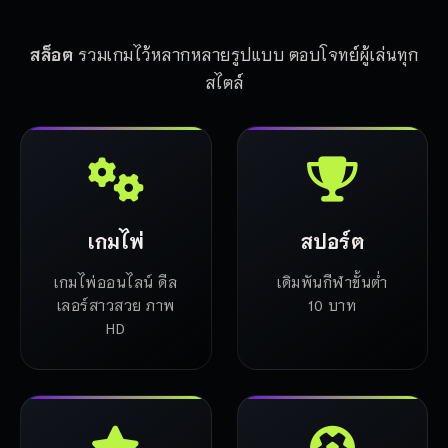
สล็อต
รวมเกมไว้หลากหลายรูปแบบ ตอบโจทย์ผู้เล่นทุก
สไตล์
เกมไพ่
สปอร์ต
เกมไพ่ออนไลน์ ดีล
เดิมพันกีฬาขั้นต่ำ
เลอร์สาวสวย ภาพ
10 บาท
HD