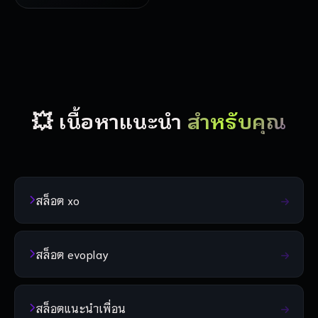
💥 เนื้อหาแนะนำ
สำหรับคุณ
สล็อต xo
สล็อต evoplay
สล็อตแนะนำเพื่อน