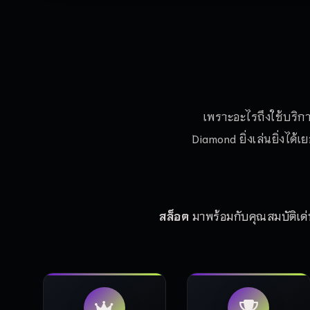
เพราะอะไรถึงใช้บริกา
Diamond ยิ่งเล่นยิ่งได
สล็อต
มาพร้อมกับคุณสมบัติเด่นท