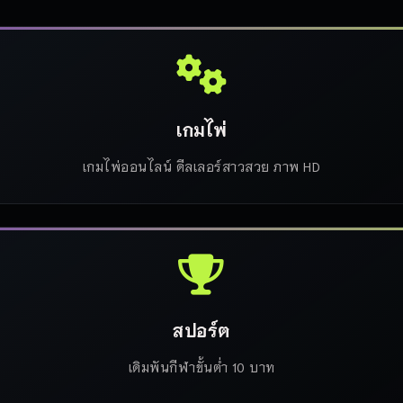
เกมไพ่
เกมไพ่ออนไลน์ ดีลเลอร์สาวสวย ภาพ HD
สปอร์ต
เดิมพันกีฬาขั้นต่ำ 10 บาท