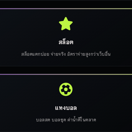
สล็อต
สล็อตแตกบ่อย จ่ายจริง อัตราจ่ายสูงกว่าเว็บอื่น
แทงบอล
บอลสด บอลชุด ค่าน้ำดีในตลาด