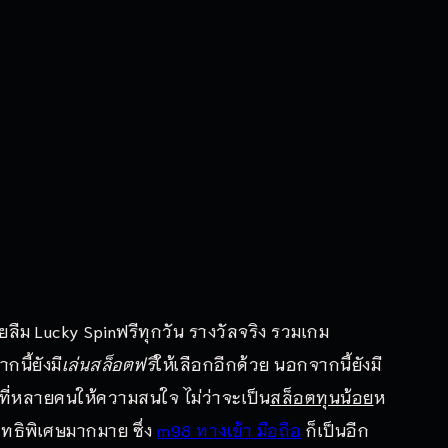
ยลืม Lucky Spinฟรีทุกวัน รางวัลจริง รวมเกม
กนี้ยังมี
เล่นสล็อตฟรี
ให้เลือกอีกด้วย นอกจากนี้ยังมี
ที่หลายคนให้ความสนใจ ไม่ว่าจะเป็น
สล็อตทุนน้อย
ห
บสิทธิพิเศษมากมาย ซึ่ง
m98 ทางเข้า มือถือ
ก็เป็นอีก