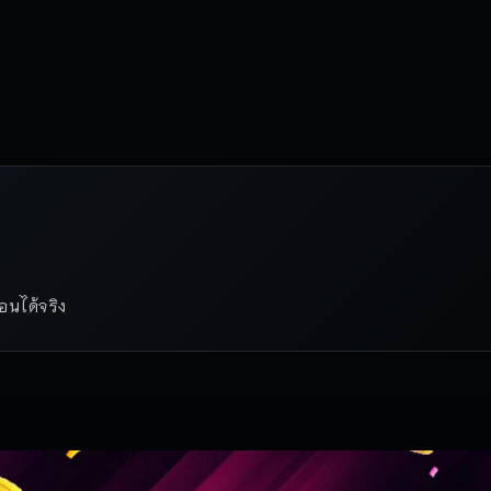
อนได้จริง