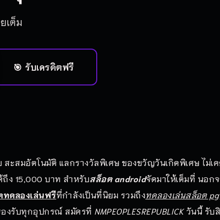
ายเต็ม
🎯 รับเครดิตฟรี
บ สะสมอัตโนมัติ แลกรางวัลพิเศษ ของขวัญวันเกิดพิเศษ ไม่เค
ด้ถึง 15,000 บาท สำหรับ
สล็อต android
จัดมาให้เต็มที่ นอกจา
ตทดลองเล่นฟรี
ที่กำลังเป็นที่นิยม รวมถึง
ทดลองเล่นสล็อต pg
งรองรับทุกอุปกรณ์ สมัครที่
NMPEOPLESREPUBLICK
วันนี้ รั