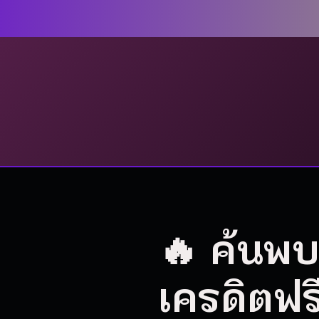
🔥 ค้นพบ
เครดิตฟร