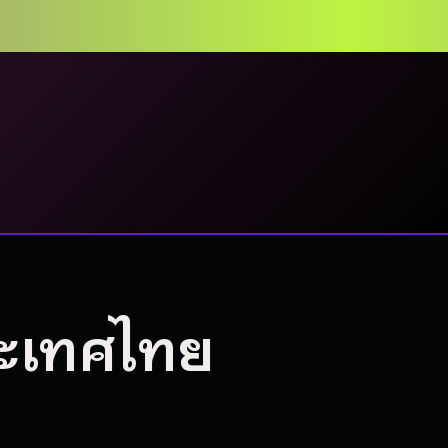
K
ระเทศไทย