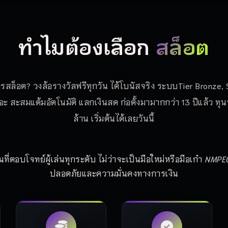
ทำไมต้องเลือก
สล็อต
รสล็อต? วงล้อรางวัลฟรีทุกวัน ได้โบนัสจริง ระบบTier Bronze, Si
้เยอะ สะสมแต้มอัตโนมัติ แลกเงินสด ก่อตั้งมามากกว่า 13 ปีแล้ว 
ล้าน เริ่มต้นได้เลยวันนี้
ี่ตอบโจทย์ผู้เล่นทุกระดับ ไม่ว่าจะเป็นมือใหม่หรือมือเก๋า
NMPE
ปลอดภัยและความมั่นคงทางการเงิน