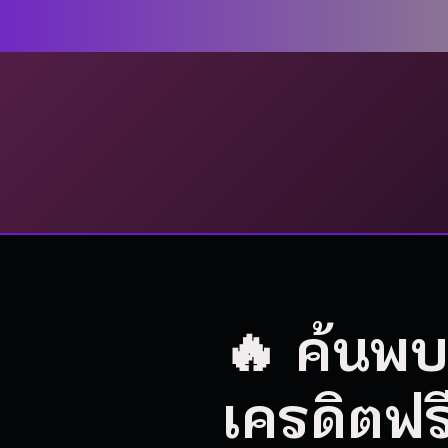
🔥 ค้นพบ
เครดิตฟร