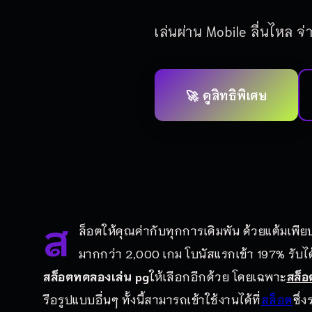
เล่นผ่าน Mobile ลื่นไหล จ่
🚀 ดูสิทธิพิเศษ
ส
ล็อตให้คุณค่ากับทุกการเดิมพัน ด้วยแต้มเพีย
มากกว่า 2,000 เกม โบนัสแรกเข้า 197% รับไ
สล็อตทดลองเล่น pg
ให้เลือกอีกด้วย โดยเฉพาะ
สล็อ
รือรูปแบบอื่นๆ ทั้งนี้สามารถเข้าใช้งานได้ที่
สล็อต
ซึ่