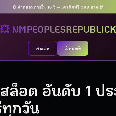
💥 ฝากถอนภายใน 10 วิ — เครดิตฟรี 398 บาท 🎁
💥 NMPEOPLESREPUBLIC
เริ่มเล่น
เปิดบัญชี
สล็อต อันดับ 1 ป
ีทุกวัน