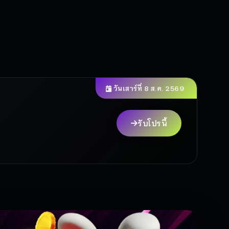
วันเสาร์ที่ 8 ส.ค. 2569
รับโปรนี้