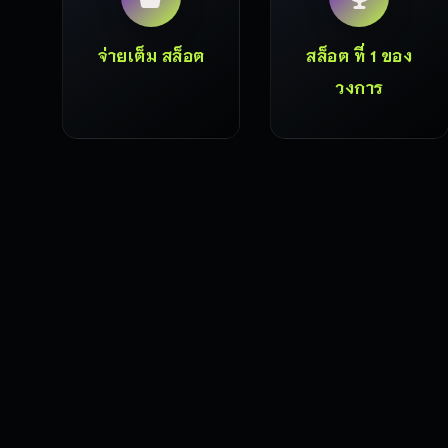
จ่ายเต็ม สล็อต
สล็อต ที่ 1 ของ
วงการ