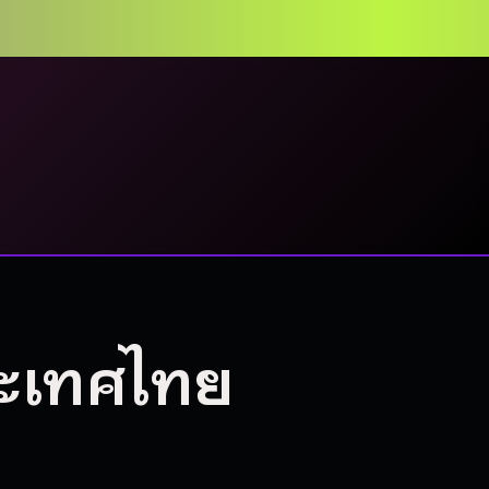
K
ระเทศไทย