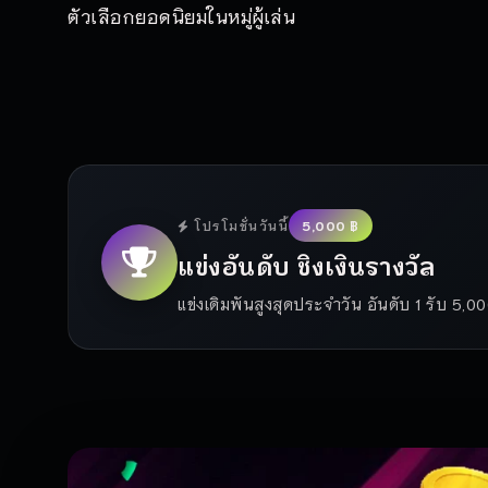
ตัวเลือกยอดนิยมในหมู่ผู้เล่น
5,000 ฿
โปรโมชั่นวันนี้
แข่งอันดับ ชิงเงินรางวัล
แข่งเดิมพันสูงสุดประจำวัน อันดับ 1 รับ 5,