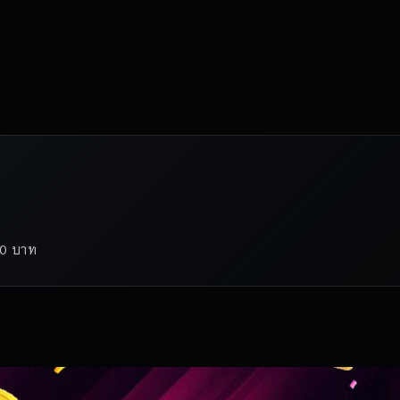
000 บาท