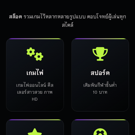
สล็อต
รวมเกมไว้หลากหลายรูปแบบ ตอบโจทย์ผู้เล่นทุก
สไตล์
เกมไพ่
สปอร์ต
เกมไพ่ออนไลน์ ดีล
เดิมพันกีฬาขั้นต่ำ
เลอร์สาวสวย ภาพ
10 บาท
HD