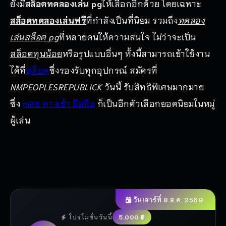
ยังมี
สล็อตทดลองเล่น pg
ให้เลือกอีกด้วย โดยเฉพาะ
สล็อตทดลองเล่นฟรี
ที่กำลังเป็นที่นิยม รวมถึง
ทดลอง
เล่นสล็อต pg
ที่หลายคนให้ความสนใจ ไม่ว่าจะเป็น
สล็อตทุนน้อย
หรือรูปแบบอื่นๆ ทั้งนี้สามารถเข้าใช้งาน
ได้ที่
สล็อต
ซึ่งรองรับทุกอุปกรณ์ สมัครที่
NMPEOPLESREPUBLICK
วันนี้ รับสิทธิพิเศษมากมาย
ซึ่ง
m98 ทางเข้า มือถือ
ก็เป็นอีกตัวเลือกยอดนิยมในหมู่
ผู้เล่น
วันเสาร์ที่ 8 ส.ค. 2569
5,000 ฿
โปรโมชั่นวันนี้