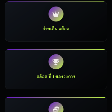
จ่ายเต็ม สล็อต
สล็อต ที่ 1 ของวงการ