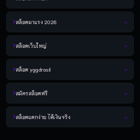
สล็อตมาแรง 2026
สล็อตเว็บใหญ่
สล็อต yggdrasil
สมัครสล็อตฟรี
สล็อตแตกง่าย ได้เงินจริง