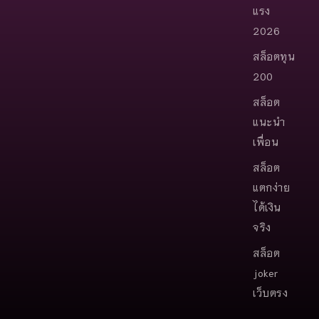
แรง
2026
สล็อตทุน
200
สล็อต
แนะนำ
เพื่อน
สล็อต
แตกง่าย
ได้เงิน
จริง
สล็อต
joker
เว็บตรง