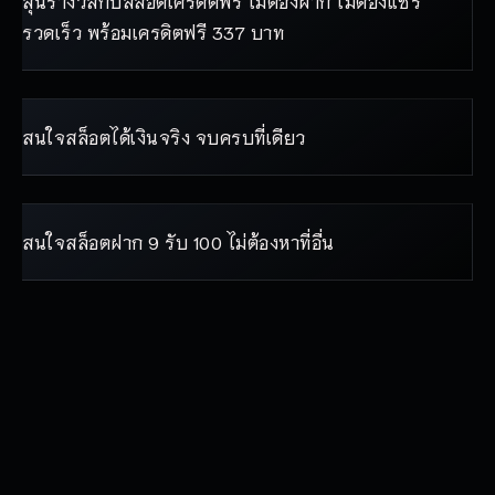
ลุ้นรางวัลกับสล็อตเครดิตฟรี ไม่ต้องฝาก ไม่ต้องแชร์
รวดเร็ว พร้อมเครดิตฟรี 337 บาท
สนใจสล็อตได้เงินจริง จบครบที่เดียว
สนใจสล็อตฝาก 9 รับ 100 ไม่ต้องหาที่อื่น