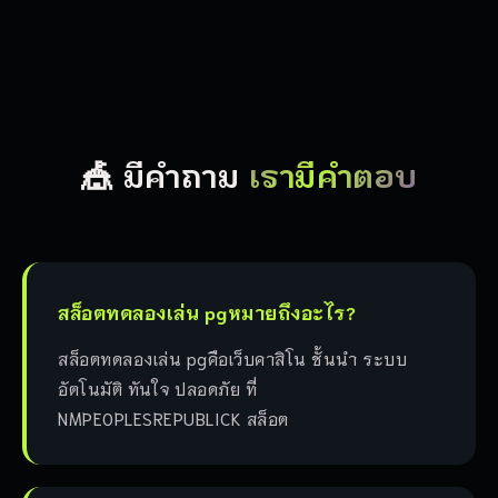
🎪 มีคำถาม
เรามีคำตอบ
สล็อตทดลองเล่น pgหมายถึงอะไร?
สล็อตทดลองเล่น pgคือเว็บคาสิโน ชั้นนำ ระบบ
อัตโนมัติ ทันใจ ปลอดภัย ที่
NMPEOPLESREPUBLICK สล็อต