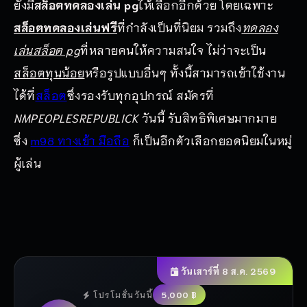
ยังมี
สล็อตทดลองเล่น pg
ให้เลือกอีกด้วย โดยเฉพาะ
สล็อตทดลองเล่นฟรี
ที่กำลังเป็นที่นิยม รวมถึง
ทดลอง
เล่นสล็อต pg
ที่หลายคนให้ความสนใจ ไม่ว่าจะเป็น
สล็อตทุนน้อย
หรือรูปแบบอื่นๆ ทั้งนี้สามารถเข้าใช้งาน
ได้ที่
สล็อต
ซึ่งรองรับทุกอุปกรณ์ สมัครที่
NMPEOPLESREPUBLICK
วันนี้ รับสิทธิพิเศษมากมาย
ซึ่ง
m98 ทางเข้า มือถือ
ก็เป็นอีกตัวเลือกยอดนิยมในหมู่
ผู้เล่น
วันเสาร์ที่ 8 ส.ค. 2569
5,000 ฿
โปรโมชั่นวันนี้