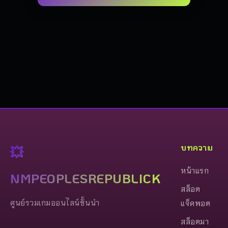
บทความ
💥
หน้าแรก
NMPEOPLESREPUBLICK
สล็อต
ศูนย์รวมเกมออนไลน์ชั้นนำ
แจ็คพอต
สล็อตมา