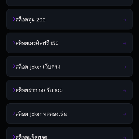
สล็อตทุน 200
สล็อตเครดิตฟรี 150
สล็อต joker เว็บตรง
สล็อตฝาก 50 รับ 100
สล็อต joker ทดลองเล่น
สล็อตแจ็คพอต