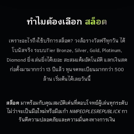
ทำไมต้องเลือก
สล็อต
เพราะอะไรถึงใช้บริการสล็อต? วงล้อรางวัลฟรีทุกวัน ได้
โบนัสจริง ระบบTier Bronze, Silver, Gold, Platinum,
Diamond ยิ่งเล่นยิ่งได้เยอะ สะสมแต้มอัตโนมัติ แลกเงินสด
ก่อตั้งมามากกว่า 13 ปีแล้ว ทุนจดทะเบียนมากกว่า 500
ล้าน เริ่มต้นได้เลยวันนี้
สล็อต
มาพร้อมกับคุณสมบัติเด่นที่ตอบโจทย์ผู้เล่นทุกระดับ
ไม่ว่าจะเป็นมือใหม่หรือมือเก๋า
NMPEOPLESREPUBLICK
กา
รันตีความปลอดภัยและความมั่นคงทางการเงิน