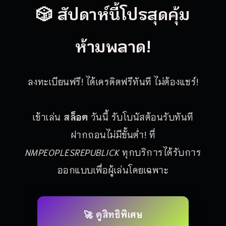
🎲 สัปดาห์นี้โปรสุดคุ้ม
ห้ามพลาด!
ลงทะเบียนฟรี! ได้เครดิตฟรีทันที ไม่ต้องแชร์!
เข้าเล่น
สล็อต
วันนี้ รับโบนัสต้อนรับทันที
ฝากถอนไม่มีขั้นต่ำ! ที่
NMPEOPLESREPUBLICK
ทุกบริการได้รับการ
ออกแบบเพื่อผู้เล่นโดยเฉพาะ
🚀 ดูสิทธิพิเศษ