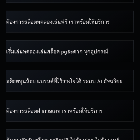
ต้องการสล็อตทดลองเล่นฟรี เราพร้อมให้บริการ
เริ่มเล่นทดลองเล่นสล็อต pgสะดวก ทุกอุปกรณ์
สล็อตทุนน้อย แบรนด์ที่ไว้วางใจได้ ระบบ AI อัจฉริยะ
ต้องการสล็อตฝากวอเลท เราพร้อมให้บริการ