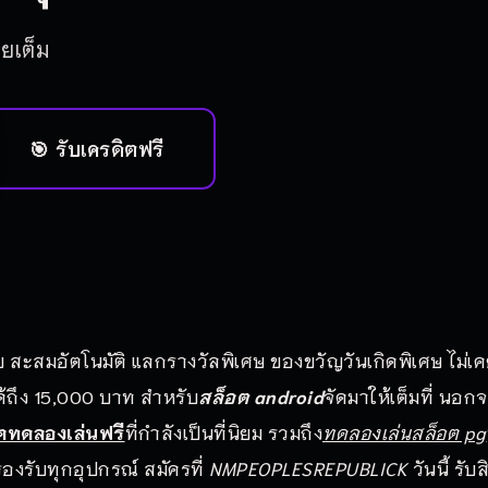
ายเต็ม
🎯 รับเครดิตฟรี
บ สะสมอัตโนมัติ แลกรางวัลพิเศษ ของขวัญวันเกิดพิเศษ ไม่เค
ด้ถึง 15,000 บาท สำหรับ
สล็อต android
จัดมาให้เต็มที่ นอกจา
ตทดลองเล่นฟรี
ที่กำลังเป็นที่นิยม รวมถึง
ทดลองเล่นสล็อต pg
งรองรับทุกอุปกรณ์ สมัครที่
NMPEOPLESREPUBLICK
วันนี้ รั