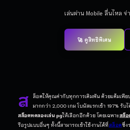
เล่นผ่าน Mobile ลื่นไหล จ่
🚀 ดูสิทธิพิเศษ
ส
ล็อตให้คุณค่ากับทุกการเดิมพัน ด้วยแต้มเพีย
มากกว่า 2,000 เกม โบนัสแรกเข้า 197% รับไ
สล็อตทดลองเล่น pg
ให้เลือกอีกด้วย โดยเฉพาะ
สล็อ
รือรูปแบบอื่นๆ ทั้งนี้สามารถเข้าใช้งานได้ที่
สล็อต
ซึ่