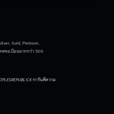
lver, Gold, Platinum,
ทุนจดทะเบียนมากกว่า 500
OPLESREPUBLICK
การันตีความ