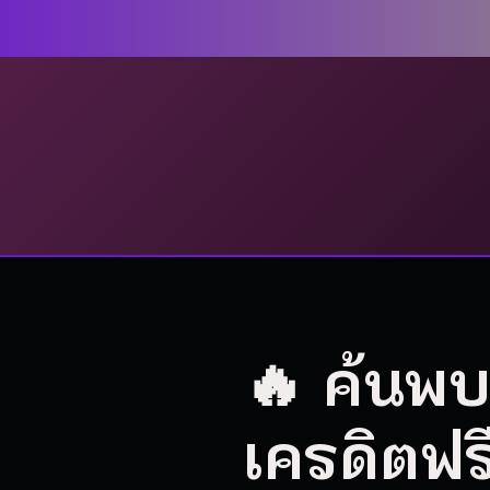
🔥 ค้นพบ
เครดิตฟร