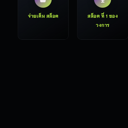
จ่ายเต็ม สล็อต
สล็อต ที่ 1 ของ
วงการ