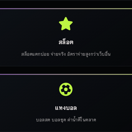
สล็อต
สล็อตแตกบ่อย จ่ายจริง อัตราจ่ายสูงกว่าเว็บอื่น
แทงบอล
บอลสด บอลชุด ค่าน้ำดีในตลาด