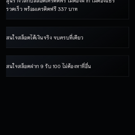
ลุ้นรางวัลกับสล็อตเครดิตฟรี ไม่ต้องฝาก ไม่ต้องแชร์
รวดเร็ว พร้อมเครดิตฟรี 337 บาท
สนใจสล็อตได้เงินจริง จบครบที่เดียว
สนใจสล็อตฝาก 9 รับ 100 ไม่ต้องหาที่อื่น