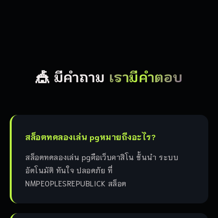
🎪 มีคำถาม
เรามีคำตอบ
สล็อตทดลองเล่น pgหมายถึงอะไร?
สล็อตทดลองเล่น pgคือเว็บคาสิโน ชั้นนำ ระบบ
อัตโนมัติ ทันใจ ปลอดภัย ที่
NMPEOPLESREPUBLICK สล็อต