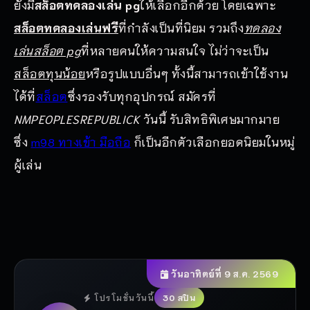
ยังมี
สล็อตทดลองเล่น pg
ให้เลือกอีกด้วย โดยเฉพาะ
สล็อตทดลองเล่นฟรี
ที่กำลังเป็นที่นิยม รวมถึง
ทดลอง
เล่นสล็อต pg
ที่หลายคนให้ความสนใจ ไม่ว่าจะเป็น
สล็อตทุนน้อย
หรือรูปแบบอื่นๆ ทั้งนี้สามารถเข้าใช้งาน
ได้ที่
สล็อต
ซึ่งรองรับทุกอุปกรณ์ สมัครที่
NMPEOPLESREPUBLICK
วันนี้ รับสิทธิพิเศษมากมาย
ซึ่ง
m98 ทางเข้า มือถือ
ก็เป็นอีกตัวเลือกยอดนิยมในหมู่
ผู้เล่น
วันอาทิตย์ที่ 9 ส.ค. 2569
30 สปิน
โปรโมชั่นวันนี้