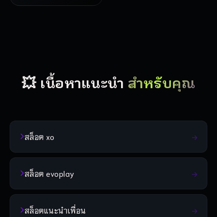
💥 เนื้อหาแนะนำ
สำหรับคุณ
สล็อต xo
สล็อต evoplay
สล็อตแนะนำเพื่อน