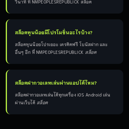
วินาที ที่ NMPEOPLESREPUBLICK สล็อต
สล็อตทุนน้อยมีโปรโมชั่นอะไรบ้าง?
สล็อตทุนน้อยโปรเยอะ เครดิตฟรี โบนัสฝาก และ
อื่นๆ อีก ที่ NMPEOPLESREPUBLICK
สล็อต
สล็อตฝากวอเลทเล่นผ่านแอปได้ไหม?
สล็อตฝากวอเลทเล่นได้ทุกเครื่อง iOS Android เล่น
ผ่านเว็บได้
สล็อต