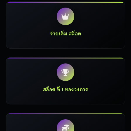
จ่ายเต็ม สล็อต
สล็อต ที่ 1 ของวงการ