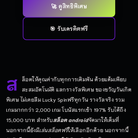
🚀 ดูสิทธิพิเศษ
🎯 รับเครดิตฟรี
ส
ล็อตให้คุณค่ากับทุกการเดิมพัน ด้วยแต้มเพียบ
สะสมอัตโนมัติ แลกรางวัลพิเศษ ของขวัญวันเกิด
พิเศษ ไม่เคยลืม Lucky Spinฟรีทุกวัน รางวัลจริง รวม
เกมมากกว่า 2,000 เกม โบนัสแรกเข้า 197% รับได้ถึง
15,000 บาท สำหรับ
สล็อต android
จัดมาให้เต็มที่
นอกจากนี้ยังมี
เล่นสล็อตฟรี
ให้เลือกอีกด้วย นอกจากนี้