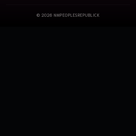
© 2026 NMPEOPLESREPUBLICK