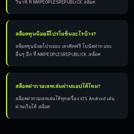
วินาที ที่ NMPEOPLESREPUBLICK สล็อต
สล็อตทุนน้อยมีโปรโมชั่นอะไรบ้าง?
สล็อตทุนน้อยโปรเยอะ เครดิตฟรี โบนัสฝาก และ
อื่นๆ อีก ที่ NMPEOPLESREPUBLICK
สล็อต
สล็อตฝากวอเลทเล่นผ่านแอปได้ไหม?
สล็อตฝากวอเลทเล่นได้ทุกเครื่อง iOS Android เล่น
ผ่านเว็บได้
สล็อต