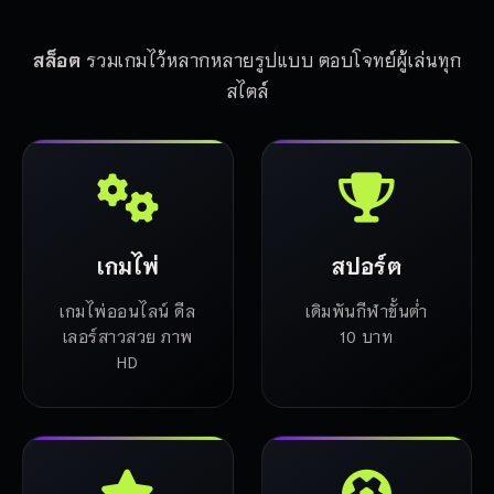
สล็อต
รวมเกมไว้หลากหลายรูปแบบ ตอบโจทย์ผู้เล่นทุก
สไตล์
เกมไพ่
สปอร์ต
เกมไพ่ออนไลน์ ดีล
เดิมพันกีฬาขั้นต่ำ
เลอร์สาวสวย ภาพ
10 บาท
HD