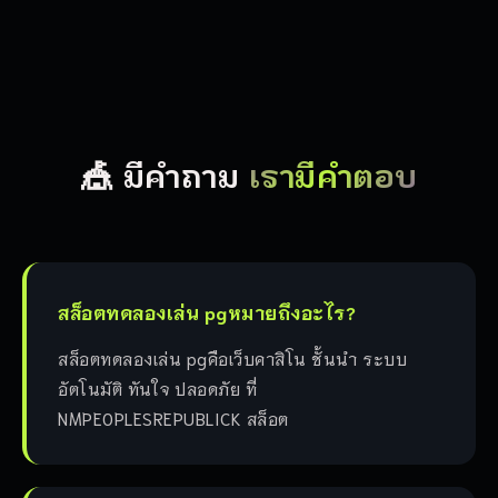
🎪 มีคำถาม
เรามีคำตอบ
สล็อตทดลองเล่น pgหมายถึงอะไร?
สล็อตทดลองเล่น pgคือเว็บคาสิโน ชั้นนำ ระบบ
อัตโนมัติ ทันใจ ปลอดภัย ที่
NMPEOPLESREPUBLICK สล็อต