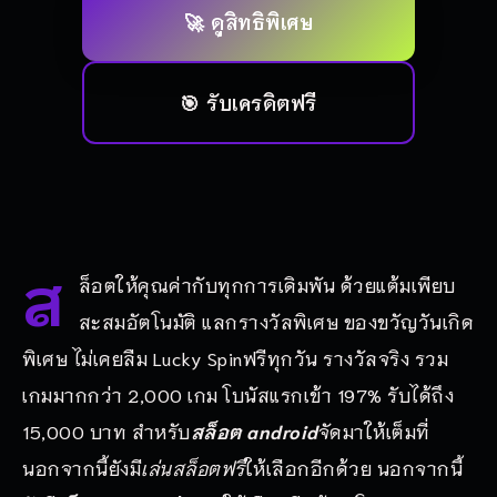
🚀 ดูสิทธิพิเศษ
🎯 รับเครดิตฟรี
ส
ล็อตให้คุณค่ากับทุกการเดิมพัน ด้วยแต้มเพียบ
สะสมอัตโนมัติ แลกรางวัลพิเศษ ของขวัญวันเกิด
พิเศษ ไม่เคยลืม Lucky Spinฟรีทุกวัน รางวัลจริง รวม
เกมมากกว่า 2,000 เกม โบนัสแรกเข้า 197% รับได้ถึง
15,000 บาท สำหรับ
สล็อต android
จัดมาให้เต็มที่
นอกจากนี้ยังมี
เล่นสล็อตฟรี
ให้เลือกอีกด้วย นอกจากนี้