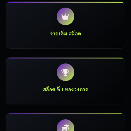
จ่ายเต็ม สล็อต
สล็อต ที่ 1 ของวงการ