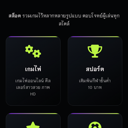
สล็อต
รวมเกมไว้หลากหลายรูปแบบ ตอบโจทย์ผู้เล่นทุก
สไตล์
เกมไพ่
สปอร์ต
เกมไพ่ออนไลน์ ดีล
เดิมพันกีฬาขั้นต่ำ
เลอร์สาวสวย ภาพ
10 บาท
HD