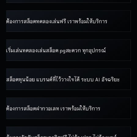
ต้องการสล็อตทดลองเล่นฟรี เราพร้อมให้บริการ
เริ่มเล่นทดลองเล่นสล็อต pgสะดวก ทุกอุปกรณ์
สล็อตทุนน้อย แบรนด์ที่ไว้วางใจได้ ระบบ AI อัจฉริยะ
ต้องการสล็อตฝากวอเลท เราพร้อมให้บริการ