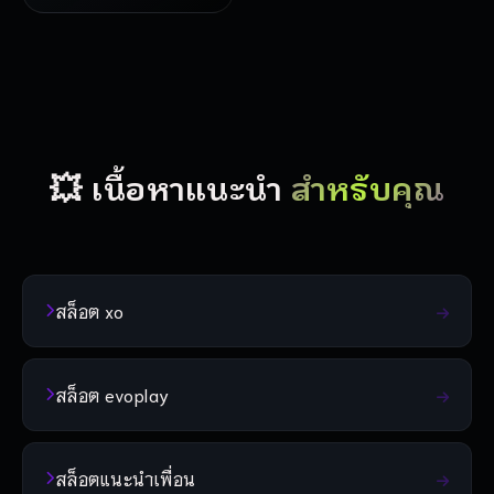
💥 เนื้อหาแนะนำ
สำหรับคุณ
สล็อต xo
สล็อต evoplay
สล็อตแนะนำเพื่อน