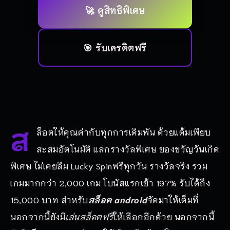
🚀 ดูสิทธิพิเศษ
🎯 รับเครดิตฟรี
ส
ล็อตให้คุณค่ากับทุกการเดิมพัน ด้วยแต้มเพียบ
สะสมอัตโนมัติ แลกรางวัลพิเศษ ของขวัญวันเกิด
พิเศษ ไม่เคยลืม Lucky Spinฟรีทุกวัน รางวัลจริง รวม
เกมมากกว่า 2,000 เกม โบนัสแรกเข้า 197% รับได้ถึง
15,000 บาท สำหรับ
สล็อต android
จัดมาให้เต็มที่
นอกจากนี้ยังมี
เล่นสล็อตฟรี
ให้เลือกอีกด้วย นอกจากนี้