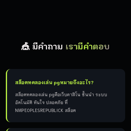
🎪 มีคำถาม
เรามีคำตอบ
สล็อตทดลองเล่น pgหมายถึงอะไร?
สล็อตทดลองเล่น pgคือเว็บคาสิโน ชั้นนำ ระบบ
อัตโนมัติ ทันใจ ปลอดภัย ที่
NMPEOPLESREPUBLICK สล็อต