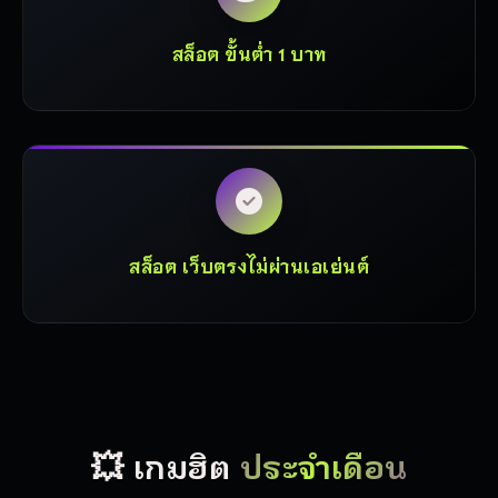
สล็อต ขั้นต่ำ 1 บาท
สล็อต เว็บตรงไม่ผ่านเอเย่นต์
💥 เกมฮิต
ประจำเดือน