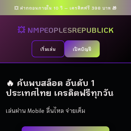
💥 ฝากถอนภายใน 10 วิ — เครดิตฟรี 398 บาท 🎁
💥 NMPEOPLESREPUBLICK
เริ่มเล่น
เปิดบัญชี
🔥 ค้นพบสล็อต อันดับ 1
ประเทศไทย เครดิตฟรีทุกวัน
เล่นผ่าน Mobile ลื่นไหล จ่ายเต็ม