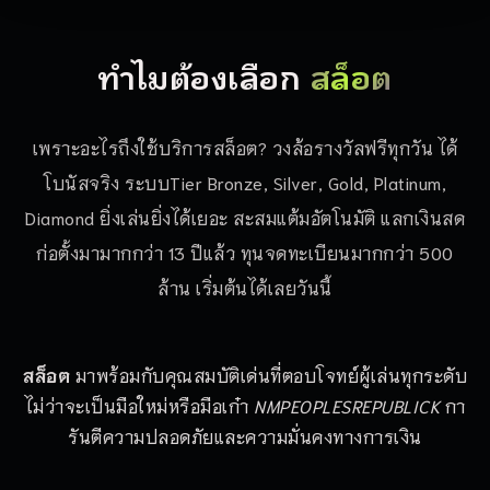
ทำไมต้องเลือก
สล็อต
เพราะอะไรถึงใช้บริการสล็อต? วงล้อรางวัลฟรีทุกวัน ได้
โบนัสจริง ระบบTier Bronze, Silver, Gold, Platinum,
Diamond ยิ่งเล่นยิ่งได้เยอะ สะสมแต้มอัตโนมัติ แลกเงินสด
ก่อตั้งมามากกว่า 13 ปีแล้ว ทุนจดทะเบียนมากกว่า 500
ล้าน เริ่มต้นได้เลยวันนี้
สล็อต
มาพร้อมกับคุณสมบัติเด่นที่ตอบโจทย์ผู้เล่นทุกระดับ
ไม่ว่าจะเป็นมือใหม่หรือมือเก๋า
NMPEOPLESREPUBLICK
กา
รันตีความปลอดภัยและความมั่นคงทางการเงิน