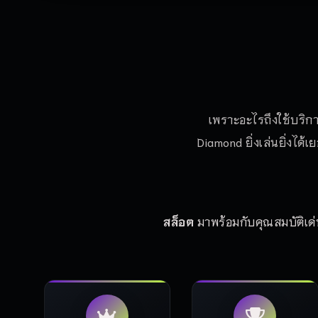
เพราะอะไรถึงใช้บริกา
Diamond ยิ่งเล่นยิ่งได
สล็อต
มาพร้อมกับคุณสมบัติเด่นท