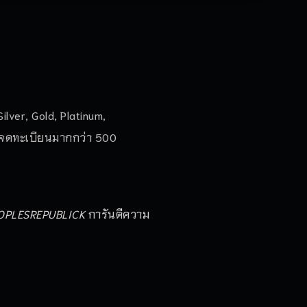
lver, Gold, Platinum,
ทุนจดทะเบียนมากกว่า 500
OPLESREPUBLICK
การันตีความ