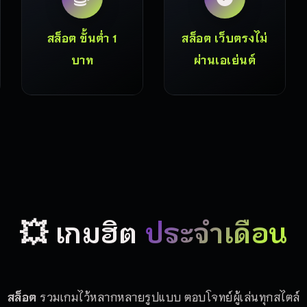
สล็อต ขั้นต่ำ 1
สล็อต เว็บตรงไม่
บาท
ผ่านเอเย่นต์
💥 เกมฮิต
ประจำเดือน
สล็อต
รวมเกมไว้หลากหลายรูปแบบ ตอบโจทย์ผู้เล่นทุกสไตล์