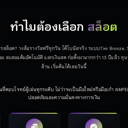
ทำไมต้องเลือก
สล็อต
รสล็อต? วงล้อรางวัลฟรีทุกวัน ได้โบนัสจริง ระบบTier Bronze, Si
้เยอะ สะสมแต้มอัตโนมัติ แลกเงินสด ก่อตั้งมามากกว่า 13 ปีแล้ว 
ล้าน เริ่มต้นได้เลยวันนี้
ี่ตอบโจทย์ผู้เล่นทุกระดับ ไม่ว่าจะเป็นมือใหม่หรือมือเก๋า
NMPE
ปลอดภัยและความมั่นคงทางการเงิน