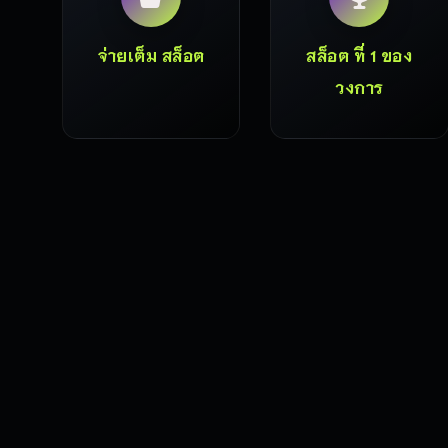
จ่ายเต็ม สล็อต
สล็อต ที่ 1 ของ
วงการ