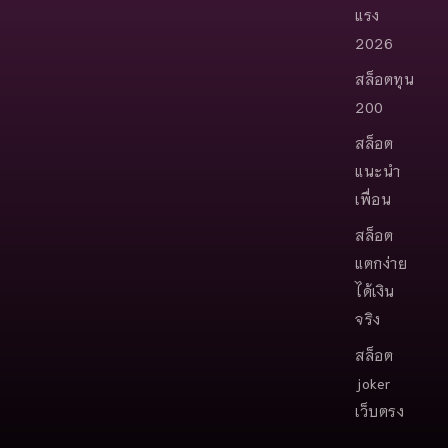
แรง
2026
สล็อตทุน
200
สล็อต
แนะนำ
เพื่อน
สล็อต
แตกง่าย
ได้เงิน
จริง
สล็อต
joker
เว็บตรง