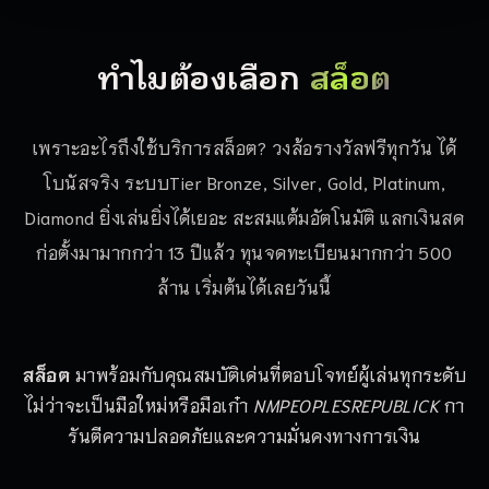
ทำไมต้องเลือก
สล็อต
เพราะอะไรถึงใช้บริการสล็อต? วงล้อรางวัลฟรีทุกวัน ได้
โบนัสจริง ระบบTier Bronze, Silver, Gold, Platinum,
Diamond ยิ่งเล่นยิ่งได้เยอะ สะสมแต้มอัตโนมัติ แลกเงินสด
ก่อตั้งมามากกว่า 13 ปีแล้ว ทุนจดทะเบียนมากกว่า 500
ล้าน เริ่มต้นได้เลยวันนี้
สล็อต
มาพร้อมกับคุณสมบัติเด่นที่ตอบโจทย์ผู้เล่นทุกระดับ
ไม่ว่าจะเป็นมือใหม่หรือมือเก๋า
NMPEOPLESREPUBLICK
กา
รันตีความปลอดภัยและความมั่นคงทางการเงิน