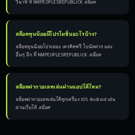
วินาที ที่ NMPEOPLESREPUBLICK สล็อต
สล็อตทุนน้อยมีโปรโมชั่นอะไรบ้าง?
สล็อตทุนน้อยโปรเยอะ เครดิตฟรี โบนัสฝาก และ
อื่นๆ อีก ที่ NMPEOPLESREPUBLICK
สล็อต
สล็อตฝากวอเลทเล่นผ่านแอปได้ไหม?
สล็อตฝากวอเลทเล่นได้ทุกเครื่อง iOS Android เล่น
ผ่านเว็บได้
สล็อต