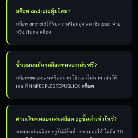
สล็อต androidคุ้มไหม?
สล็อต androidได้รับความนิยมสูง สมาชิกเยอะ จ่าย
จริง มั่นคง สล็อต
ขั้นตอนสมัครสล็อตทดลองเล่นฟรี?
สล็อตทดลองเล่นฟรีสะดวก ใช้เวลาไม่นาน เล่นได้
เลย ที่ NMPEOPLESREPUBLICK
สล็อต
ฝากเงินทดลองเล่นสล็อต pgขั้นต่ำเท่าไหร่?
ทดลองเล่นสล็อต pgไม่มีขั้นต่ำ ระบบออโต้ ไม่ถึง 30