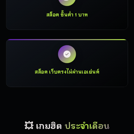
สล็อต ขั้นต่ำ 1 บาท
สล็อต เว็บตรงไม่ผ่านเอเย่นต์
💥 เกมฮิต
ประจำเดือน