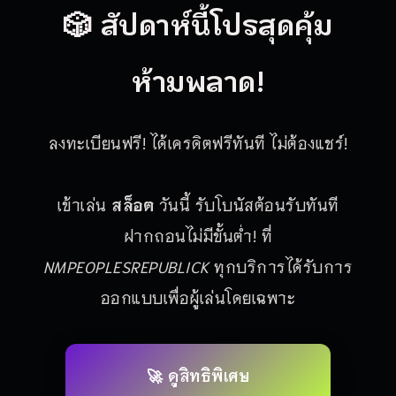
🎲 สัปดาห์นี้โปรสุดคุ้ม
ห้ามพลาด!
ลงทะเบียนฟรี! ได้เครดิตฟรีทันที ไม่ต้องแชร์!
เข้าเล่น
สล็อต
วันนี้ รับโบนัสต้อนรับทันที
ฝากถอนไม่มีขั้นต่ำ! ที่
NMPEOPLESREPUBLICK
ทุกบริการได้รับการ
ออกแบบเพื่อผู้เล่นโดยเฉพาะ
🚀 ดูสิทธิพิเศษ