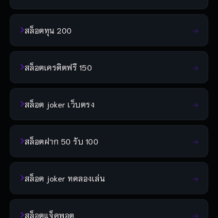
สล็อตทุน 200
สล็อตเครดิตฟรี 150
สล็อต joker เว็บตรง
สล็อตฝาก 50 รับ 100
สล็อต joker ทดลองเล่น
สล็อตแจ็คพอต