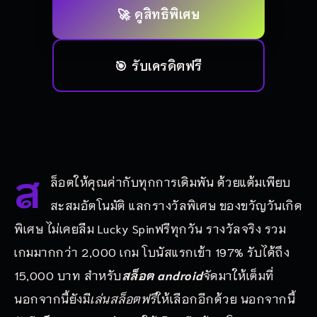
🚀 ดูสิทธิพิเศษ
🎯 รับเครดิตฟรี
ส
ล็อตให้คุณค่ากับทุกการเดิมพัน ด้วยแต้มเพียบ
สะสมอัตโนมัติ แลกรางวัลพิเศษ ของขวัญวันเกิด
พิเศษ ไม่เคยลืม Lucky Spinฟรีทุกวัน รางวัลจริง รวม
เกมมากกว่า 2,000 เกม โบนัสแรกเข้า 197% รับได้ถึง
15,000 บาท สำหรับ
สล็อต android
จัดมาให้เต็มที่
นอกจากนี้ยังมี
เล่นสล็อตฟรี
ให้เลือกอีกด้วย นอกจากนี้