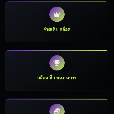
จ่ายเต็ม สล็อต
สล็อต ที่ 1 ของวงการ