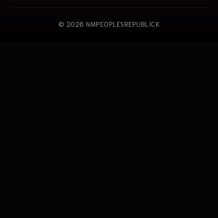
© 2026 NMPEOPLESREPUBLICK