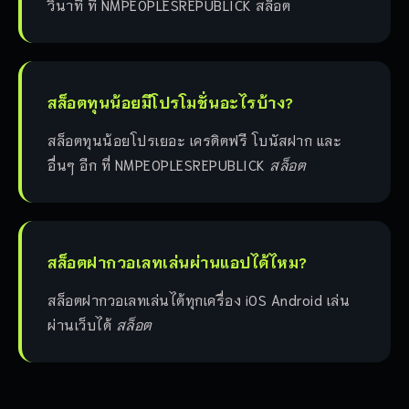
วินาที ที่ NMPEOPLESREPUBLICK สล็อต
สล็อตทุนน้อยมีโปรโมชั่นอะไรบ้าง?
สล็อตทุนน้อยโปรเยอะ เครดิตฟรี โบนัสฝาก และ
อื่นๆ อีก ที่ NMPEOPLESREPUBLICK
สล็อต
สล็อตฝากวอเลทเล่นผ่านแอปได้ไหม?
สล็อตฝากวอเลทเล่นได้ทุกเครื่อง iOS Android เล่น
ผ่านเว็บได้
สล็อต