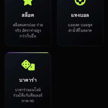
สล็อต
แทงบอล
สล็อตแตกบ่อย จ่าย
บอลสด บอลชุด
จริง อัตราจ่ายสูง
ค่าน้ำดีในตลาด
กว่าเว็บอื่น
บาคาร่า
บาคาร่าออนไลน์
ร่วมโต๊ะกับดีลเลอร์
ภาพ HD