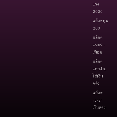
แรง
2026
สล็อตทุน
200
สล็อต
แนะนำ
เพื่อน
สล็อต
แตกง่าย
ได้เงิน
จริง
สล็อต
joker
เว็บตรง