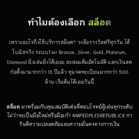
ทำไมต้องเลือก
สล็อต
เพราะอะไรถึงใช้บริการสล็อต? วงล้อรางวัลฟรีทุกวัน ได้
โบนัสจริง ระบบTier Bronze, Silver, Gold, Platinum,
Diamond ยิ่งเล่นยิ่งได้เยอะ สะสมแต้มอัตโนมัติ แลกเงินสด
ก่อตั้งมามากกว่า 13 ปีแล้ว ทุนจดทะเบียนมากกว่า 500
ล้าน เริ่มต้นได้เลยวันนี้
สล็อต
มาพร้อมกับคุณสมบัติเด่นที่ตอบโจทย์ผู้เล่นทุกระดับ
ไม่ว่าจะเป็นมือใหม่หรือมือเก๋า
NMPEOPLESREPUBLICK
กา
รันตีความปลอดภัยและความมั่นคงทางการเงิน