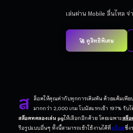
เล่นผ่าน Mobile ลื่นไหล จ่
🚀 ดูสิทธิพิเศษ
ส
ล็อตให้คุณค่ากับทุกการเดิมพัน ด้วยแต้มเพีย
มากกว่า 2,000 เกม โบนัสแรกเข้า 197% รับไ
สล็อตทดลองเล่น pg
ให้เลือกอีกด้วย โดยเฉพาะ
สล็อ
รือรูปแบบอื่นๆ ทั้งนี้สามารถเข้าใช้งานได้ที่
สล็อต
ซึ่