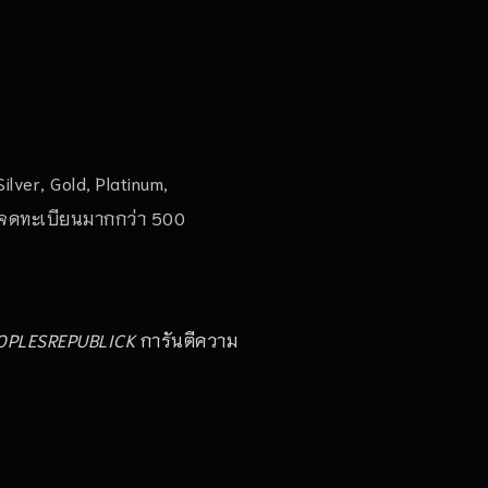
lver, Gold, Platinum,
ทุนจดทะเบียนมากกว่า 500
OPLESREPUBLICK
การันตีความ