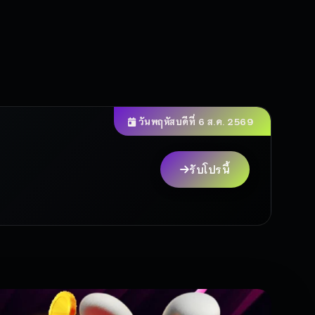
วันพฤหัสบดีที่ 6 ส.ค. 2569
รับโปรนี้