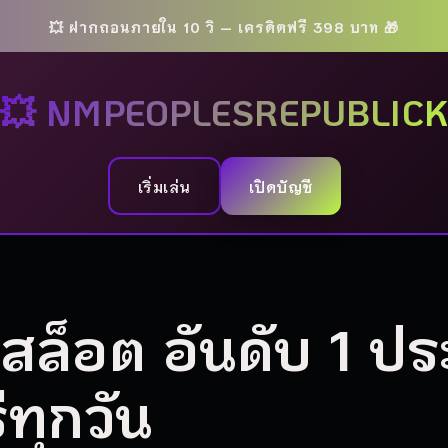
💥 ฝากถอนภายใน 10 วิ — เครดิตฟรี 398 บาท 🎁
💥 NMPEOPLESREPUBLIC
เริ่มเล่น
เปิดบัญชี
สล็อต อันดับ 1 ป
ีทุกวัน