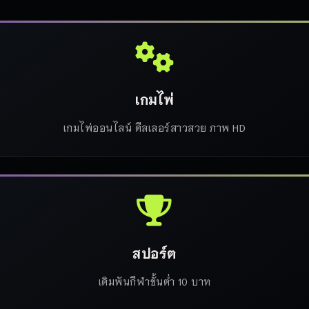
เกมไพ่
เกมไพ่ออนไลน์ ดีลเลอร์สาวสวย ภาพ HD
สปอร์ต
เดิมพันกีฬาขั้นต่ำ 10 บาท