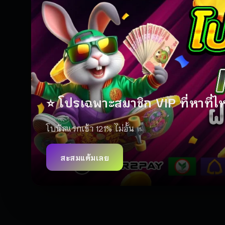
⭐ โปรเฉพาะสมาชิก VIP ที่หาที่ไห
โบนัสแรกเข้า 121% ไม่อั้น
สะสมแต้มเลย