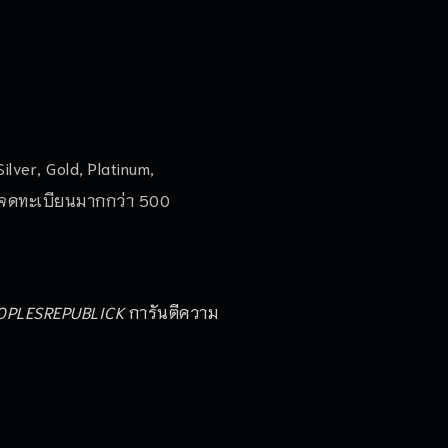
lver, Gold, Platinum,
ทุนจดทะเบียนมากกว่า 500
OPLESREPUBLICK
การันตีความ