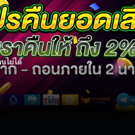
นไม่ได้