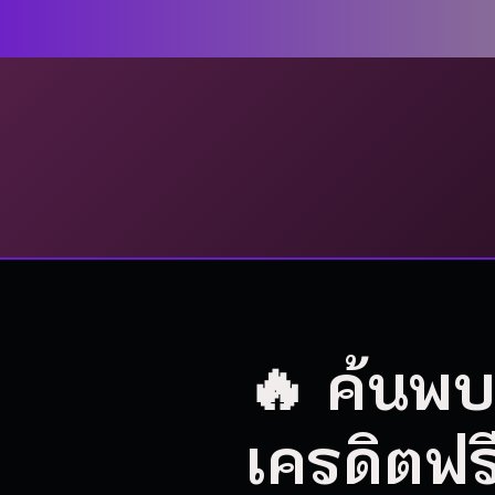
🔥 ค้นพบ
เครดิตฟร