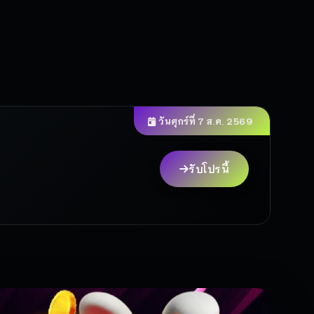
วันศุกร์ที่ 7 ส.ค. 2569
รับโปรนี้