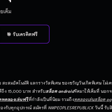
ายเต็ม
🎯 รับเครดิตฟรี
บ สะสมอัตโนมัติ แลกรางวัลพิเศษ ของขวัญวันเกิดพิเศษ ไม่เค
ด้ถึง 15,000 บาท สำหรับ
สล็อต android
จัดมาให้เต็มที่ นอกจา
ตทดลองเล่นฟรี
ที่กำลังเป็นที่นิยม รวมถึง
ทดลองเล่นสล็อต pg
งรองรับทุกอุปกรณ์ สมัครที่
NMPEOPLESREPUBLICK
วันนี้ รั