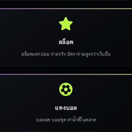
สล็อต
สล็อตแตกบ่อย จ่ายจริง อัตราจ่ายสูงกว่าเว็บอื่น
แทงบอล
บอลสด บอลชุด ค่าน้ำดีในตลาด