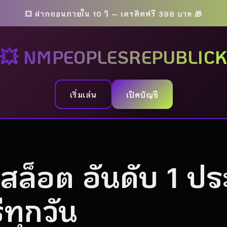
💥 ฝากถอนภายใน 10 วิ — เครดิตฟรี 398 บาท 🎁
💥 NMPEOPLESREPUBLIC
เริ่มเล่น
เปิดบัญชี
สล็อต อันดับ 1 ป
ีทุกวัน