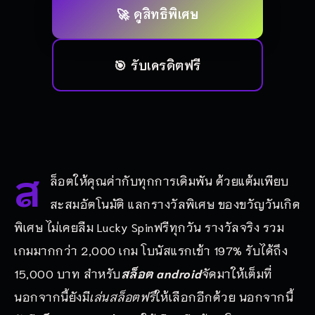
🚀 ดูสิทธิพิเศษ
🎯 รับเครดิตฟรี
ส
ล็อตให้คุณค่ากับทุกการเดิมพัน ด้วยแต้มเพียบ
สะสมอัตโนมัติ แลกรางวัลพิเศษ ของขวัญวันเกิด
พิเศษ ไม่เคยลืม Lucky Spinฟรีทุกวัน รางวัลจริง รวม
เกมมากกว่า 2,000 เกม โบนัสแรกเข้า 197% รับได้ถึง
15,000 บาท สำหรับ
สล็อต android
จัดมาให้เต็มที่
นอกจากนี้ยังมี
เล่นสล็อตฟรี
ให้เลือกอีกด้วย นอกจากนี้