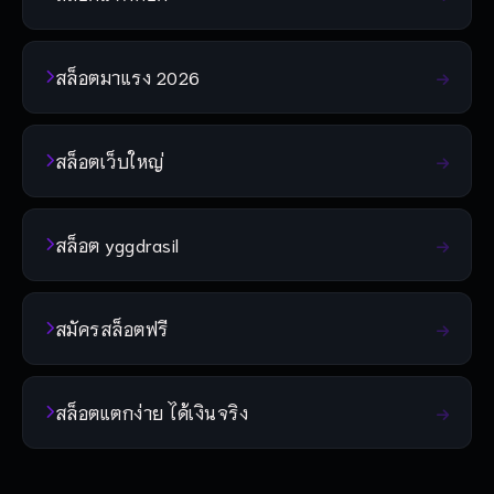
สล็อตมาแรง 2026
สล็อตเว็บใหญ่
สล็อต yggdrasil
สมัครสล็อตฟรี
สล็อตแตกง่าย ได้เงินจริง