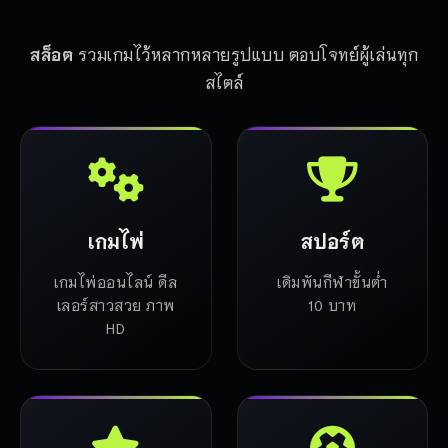
สล็อต
รวมเกมไว้หลากหลายรูปแบบ ตอบโจทย์ผู้เล่นทุก
สไตล์
เกมไพ่
สปอร์ต
เกมไพ่ออนไลน์ ดีล
เดิมพันกีฬาขั้นต่ำ
เลอร์สาวสวย ภาพ
10 บาท
HD