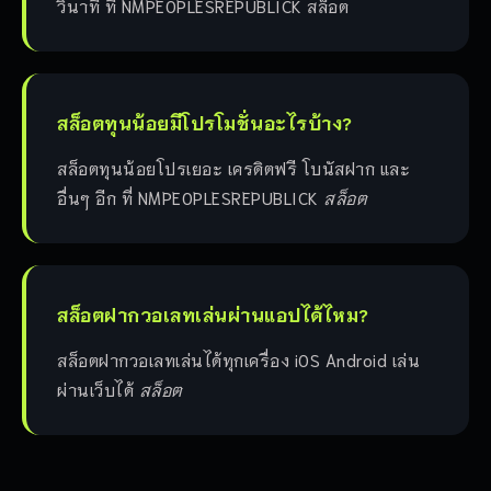
วินาที ที่ NMPEOPLESREPUBLICK สล็อต
สล็อตทุนน้อยมีโปรโมชั่นอะไรบ้าง?
สล็อตทุนน้อยโปรเยอะ เครดิตฟรี โบนัสฝาก และ
อื่นๆ อีก ที่ NMPEOPLESREPUBLICK
สล็อต
สล็อตฝากวอเลทเล่นผ่านแอปได้ไหม?
สล็อตฝากวอเลทเล่นได้ทุกเครื่อง iOS Android เล่น
ผ่านเว็บได้
สล็อต