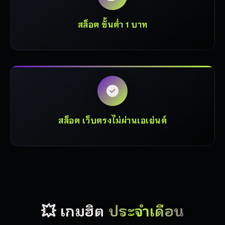
สล็อต ขั้นต่ำ 1 บาท
สล็อต เว็บตรงไม่ผ่านเอเย่นต์
💥 เกมฮิต
ประจำเดือน