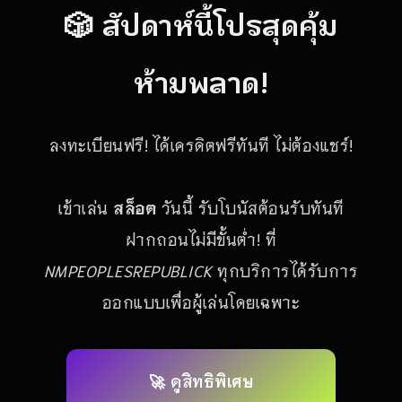
🎲 สัปดาห์นี้โปรสุดคุ้ม
ห้ามพลาด!
ลงทะเบียนฟรี! ได้เครดิตฟรีทันที ไม่ต้องแชร์!
เข้าเล่น
สล็อต
วันนี้ รับโบนัสต้อนรับทันที
ฝากถอนไม่มีขั้นต่ำ! ที่
NMPEOPLESREPUBLICK
ทุกบริการได้รับการ
ออกแบบเพื่อผู้เล่นโดยเฉพาะ
🚀 ดูสิทธิพิเศษ