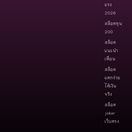
แรง
2026
สล็อตทุน
200
สล็อต
แนะนำ
เพื่อน
สล็อต
แตกง่าย
ได้เงิน
จริง
สล็อต
joker
เว็บตรง