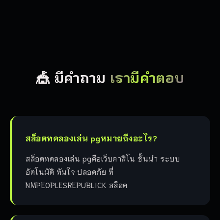
🎪 มีคำถาม
เรามีคำตอบ
สล็อตทดลองเล่น pgหมายถึงอะไร?
สล็อตทดลองเล่น pgคือเว็บคาสิโน ชั้นนำ ระบบ
อัตโนมัติ ทันใจ ปลอดภัย ที่
NMPEOPLESREPUBLICK สล็อต