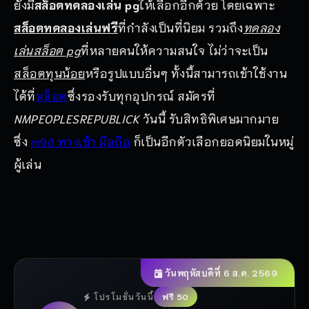
ยังมี
สล็อตทดลองเล่น pg
ให้เลือกอีกด้วย โดยเฉพาะ
สล็อตทดลองเล่นฟรี
ที่กำลังเป็นที่นิยม รวมถึง
ทดลอง
เล่นสล็อต pg
ที่หลายคนให้ความสนใจ ไม่ว่าจะเป็น
สล็อตทุนน้อย
หรือรูปแบบอื่นๆ ทั้งนี้สามารถเข้าใช้งาน
ได้ที่
สล็อต
ซึ่งรองรับทุกอุปกรณ์ สมัครที่
NMPEOPLESREPUBLICK
วันนี้ รับสิทธิพิเศษมากมาย
ซึ่ง
m98 ทางเข้า มือถือ
ก็เป็นอีกตัวเลือกยอดนิยมในหมู่
ผู้เล่น
วันพฤหัสบดีที่ 6 ส.ค. 2569
ฟรี 50
โปรโมชั่นวันนี้