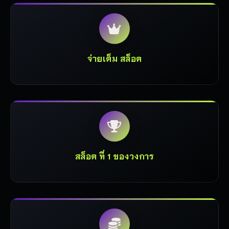
จ่ายเต็ม สล็อต
สล็อต ที่ 1 ของวงการ