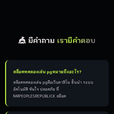
🎪 มีคำถาม
เรามีคำตอบ
สล็อตทดลองเล่น pgหมายถึงอะไร?
สล็อตทดลองเล่น pgคือเว็บคาสิโน ชั้นนำ ระบบ
อัตโนมัติ ทันใจ ปลอดภัย ที่
NMPEOPLESREPUBLICK สล็อต