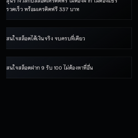
ลุ้นรางวัลกับสล็อตเครดิตฟรี ไม่ต้องฝาก ไม่ต้องแชร์
รวดเร็ว พร้อมเครดิตฟรี 337 บาท
สนใจสล็อตได้เงินจริง จบครบที่เดียว
สนใจสล็อตฝาก 9 รับ 100 ไม่ต้องหาที่อื่น