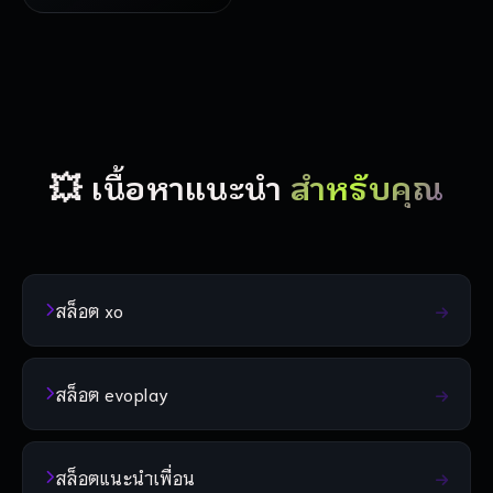
💥 เนื้อหาแนะนำ
สำหรับคุณ
สล็อต xo
สล็อต evoplay
สล็อตแนะนำเพื่อน