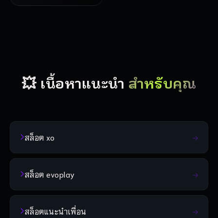
💥 เนื้อหาแนะนำ
สำหรับคุณ
สล็อต xo
สล็อต evoplay
สล็อตแนะนำเพื่อน