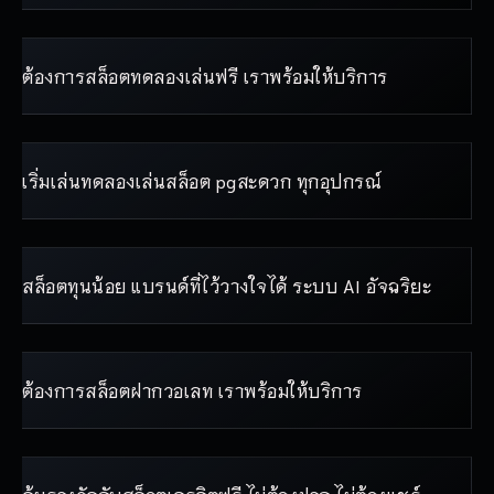
ต้องการสล็อตทดลองเล่นฟรี เราพร้อมให้บริการ
เริ่มเล่นทดลองเล่นสล็อต pgสะดวก ทุกอุปกรณ์
สล็อตทุนน้อย แบรนด์ที่ไว้วางใจได้ ระบบ AI อัจฉริยะ
ต้องการสล็อตฝากวอเลท เราพร้อมให้บริการ