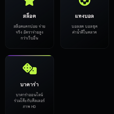
สล็อต
แทงบอล
สล็อตแตกบ่อย จ่าย
บอลสด บอลชุด
จริง อัตราจ่ายสูง
ค่าน้ำดีในตลาด
กว่าเว็บอื่น
บาคาร่า
บาคาร่าออนไลน์
ร่วมโต๊ะกับดีลเลอร์
ภาพ HD