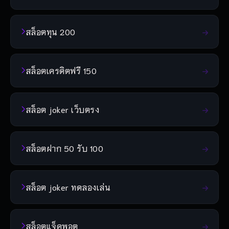
สล็อตทุน 200
สล็อตเครดิตฟรี 150
สล็อต joker เว็บตรง
สล็อตฝาก 50 รับ 100
สล็อต joker ทดลองเล่น
สล็อตแจ็คพอต