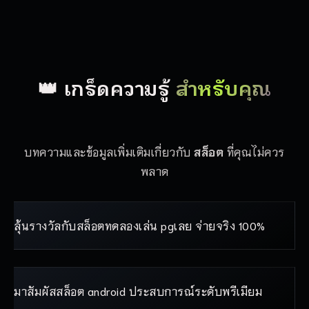
👑 เกร็ดความรู้
สำหรับคุณ
บทความและข้อมูลเพิ่มเติมเกี่ยวกับ
สล็อต
ที่คุณไม่ควร
พลาด
ลุ้นรางวัลกับสล็อตทดลองเล่น pgเลย จ่ายจริง 100%
มาสัมผัสสล็อต android ประสบการณ์ระดับพรีเมียม