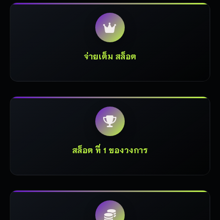
จ่ายเต็ม สล็อต
สล็อต ที่ 1 ของวงการ