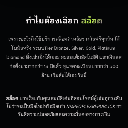
ทำไมต้องเลือก
สล็อต
เพราะอะไรถึงใช้บริการสล็อต? วงล้อรางวัลฟรีทุกวัน ได้
โบนัสจริง ระบบTier Bronze, Silver, Gold, Platinum,
Diamond ยิ่งเล่นยิ่งได้เยอะ สะสมแต้มอัตโนมัติ แลกเงินสด
ก่อตั้งมามากกว่า 13 ปีแล้ว ทุนจดทะเบียนมากกว่า 500
ล้าน เริ่มต้นได้เลยวันนี้
สล็อต
มาพร้อมกับคุณสมบัติเด่นที่ตอบโจทย์ผู้เล่นทุกระดับ
ไม่ว่าจะเป็นมือใหม่หรือมือเก๋า
NMPEOPLESREPUBLICK
กา
รันตีความปลอดภัยและความมั่นคงทางการเงิน