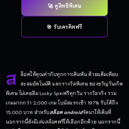
🚀 ดูสิทธิพิเศษ
🎯 รับเครดิตฟรี
ส
ล็อตให้คุณค่ากับทุกการเดิมพัน ด้วยแต้มเพียบ
สะสมอัตโนมัติ แลกรางวัลพิเศษ ของขวัญวันเกิด
พิเศษ ไม่เคยลืม Lucky Spinฟรีทุกวัน รางวัลจริง รวม
เกมมากกว่า 2,000 เกม โบนัสแรกเข้า 197% รับได้ถึง
15,000 บาท สำหรับ
สล็อต android
จัดมาให้เต็มที่
นอกจากนี้ยังมี
เล่นสล็อตฟรี
ให้เลือกอีกด้วย นอกจากนี้