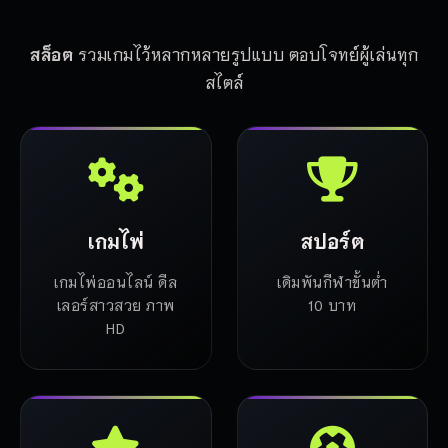
สล็อต
รวมเกมไว้หลากหลายรูปแบบ ตอบโจทย์ผู้เล่นทุก
สไตล์
เกมไพ่
สปอร์ต
เกมไพ่ออนไลน์ ดีล
เดิมพันกีฬาขั้นต่ำ
เลอร์สาวสวย ภาพ
10 บาท
HD