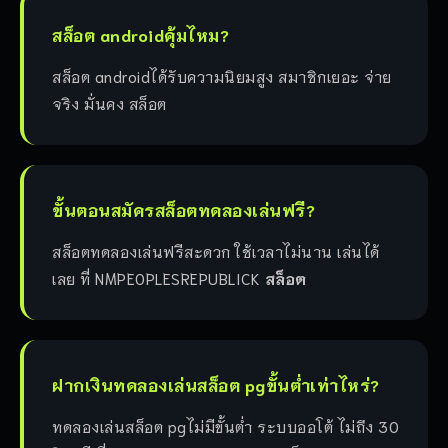
สล็อต androidคุ้มไหม?
สล็อต androidได้รับความนิยมสูง สมาชิกเยอะ จ่าย
จริง มั่นคง สล็อต
ขั้นตอนสมัครสล็อตทดลองเล่นฟรี?
สล็อตทดลองเล่นฟรีสะดวก ใช้เวลาไม่นาน เล่นได้
เลย ที่ NMPEOPLESREPUBLICK
สล็อต
ฝากเงินทดลองเล่นสล็อต pgขั้นต่ำเท่าไหร่?
ทดลองเล่นสล็อต pgไม่มีขั้นต่ำ ระบบออโต้ ไม่ถึง 30