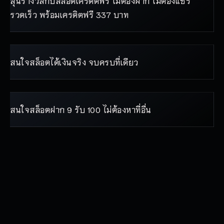
ลุ้นรางวัลกับสล็อตเครดิตฟรี ไม่ต้องฝาก ไม่ต้องแชร์
รวดเร็ว พร้อมเครดิตฟรี 337 บาท
สนใจสล็อตได้เงินจริง จบครบที่เดียว
สนใจสล็อตฝาก 9 รับ 100 ไม่ต้องหาที่อื่น