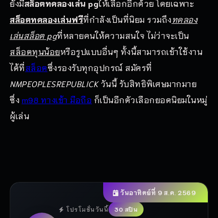
ยังมี
สล็อตทดลองเล่น pg
ให้เลือกอีกด้วย โดยเฉพาะ
สล็อตทดลองเล่นฟรี
ที่กำลังเป็นที่นิยม รวมถึง
ทดลอง
เล่นสล็อต pg
ที่หลายคนให้ความสนใจ ไม่ว่าจะเป็น
สล็อตทุนน้อย
หรือรูปแบบอื่นๆ ทั้งนี้สามารถเข้าใช้งาน
ได้ที่
สล็อต
ซึ่งรองรับทุกอุปกรณ์ สมัครที่
NMPEOPLESREPUBLICK
วันนี้ รับสิทธิพิเศษมากมาย
ซึ่ง
m98 ทางเข้า มือถือ
ก็เป็นอีกตัวเลือกยอดนิยมในหมู่
ผู้เล่น
วันอาทิตย์ที่ 9 ส.ค. 2569
30 สปิน
โปรโมชั่นวันนี้