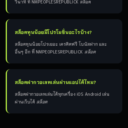
วินาที ที่ NMPEOPLESREPUBLICK สล็อต
สล็อตทุนน้อยมีโปรโมชั่นอะไรบ้าง?
สล็อตทุนน้อยโปรเยอะ เครดิตฟรี โบนัสฝาก และ
อื่นๆ อีก ที่ NMPEOPLESREPUBLICK
สล็อต
สล็อตฝากวอเลทเล่นผ่านแอปได้ไหม?
สล็อตฝากวอเลทเล่นได้ทุกเครื่อง iOS Android เล่น
ผ่านเว็บได้
สล็อต