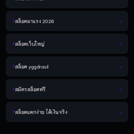
สล็อตมาแรง 2026
สล็อตเว็บใหญ่
สล็อต yggdrasil
สมัครสล็อตฟรี
สล็อตแตกง่าย ได้เงินจริง