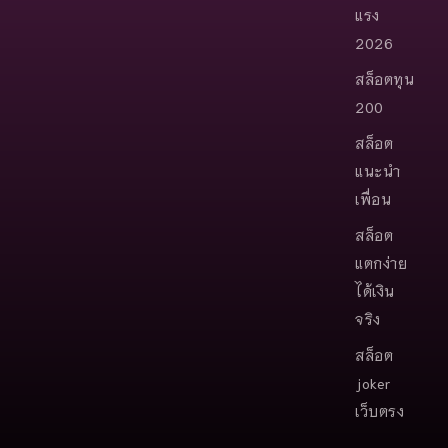
แรง
2026
สล็อตทุน
200
สล็อต
แนะนำ
เพื่อน
สล็อต
แตกง่าย
ได้เงิน
จริง
สล็อต
joker
เว็บตรง