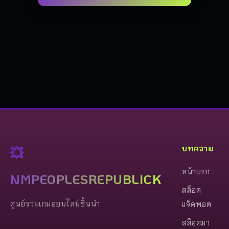
บทความ
💥
หน้าแรก
NMPEOPLESREPUBLICK
สล็อต
ศูนย์รวมเกมออนไลน์ชั้นนำ
แจ็คพอต
สล็อตมา