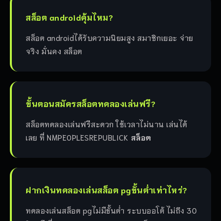
สล็อต androidคุ้มไหม?
สล็อต androidได้รับความนิยมสูง สมาชิกเยอะ จ่าย
จริง มั่นคง สล็อต
ขั้นตอนสมัครสล็อตทดลองเล่นฟรี?
สล็อตทดลองเล่นฟรีสะดวก ใช้เวลาไม่นาน เล่นได้
เลย ที่ NMPEOPLESREPUBLICK
สล็อต
ฝากเงินทดลองเล่นสล็อต pgขั้นต่ำเท่าไหร่?
ทดลองเล่นสล็อต pgไม่มีขั้นต่ำ ระบบออโต้ ไม่ถึง 30