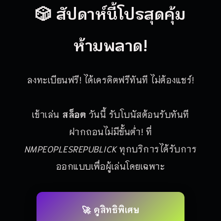
🎲 สัปดาห์นี้โปรสุดคุ้ม
ห้ามพลาด!
ลงทะเบียนฟรี! ได้เครดิตฟรีทันที ไม่ต้องแชร์!
เข้าเล่น
สล็อต
วันนี้ รับโบนัสต้อนรับทันที
ฝากถอนไม่มีขั้นต่ำ! ที่
NMPEOPLESREPUBLICK
ทุกบริการได้รับการ
ออกแบบเพื่อผู้เล่นโดยเฉพาะ
🚀 ดูสิทธิพิเศษ