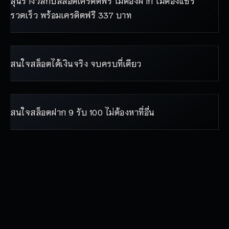
ลุ้นรางวัลกับสล็อตเครดิตฟรี ไม่ต้องฝาก ไม่ต้องแชร์
รวดเร็ว พร้อมเครดิตฟรี 337 บาท
สนใจสล็อตได้เงินจริง จบครบที่เดียว
สนใจสล็อตฝาก 9 รับ 100 ไม่ต้องหาที่อื่น