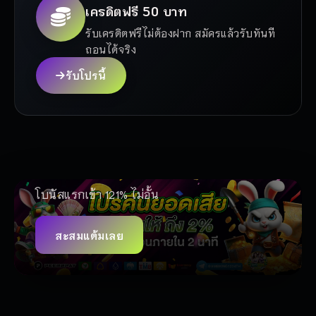
เครดิตฟรี 50 บาท
รับเครดิตฟรีไม่ต้องฝาก สมัครแล้วรับทันที
ถอนได้จริง
รับโปรนี้
⭐ โปรเฉพาะสมาชิก VIP ที่หา
ที่ไหนไม่ได้
โบนัสแรกเข้า 121% ไม่อั้น
สะสมแต้มเลย