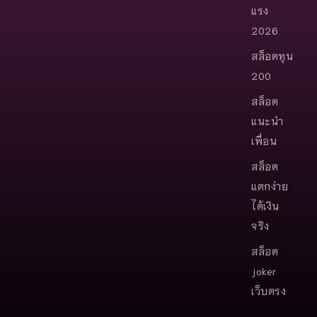
แรง
2026
สล็อตทุน
200
สล็อต
แนะนำ
เพื่อน
สล็อต
แตกง่าย
ได้เงิน
จริง
สล็อต
joker
เว็บตรง