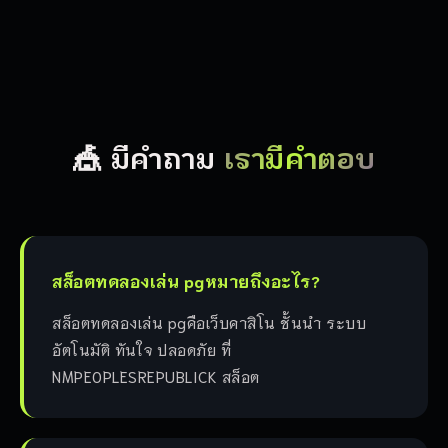
🎪 มีคำถาม
เรามีคำตอบ
สล็อตทดลองเล่น pgหมายถึงอะไร?
สล็อตทดลองเล่น pgคือเว็บคาสิโน ชั้นนำ ระบบ
อัตโนมัติ ทันใจ ปลอดภัย ที่
NMPEOPLESREPUBLICK สล็อต