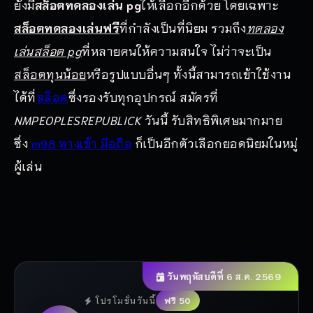
ยังมี
สล็อตทดลองเล่น pg
ให้เลือกอีกด้วย โดยเฉพาะ
สล็อตทดลองเล่นฟรี
ที่กำลังเป็นที่นิยม รวมถึง
ทดลอง
เล่นสล็อต pg
ที่หลายคนให้ความสนใจ ไม่ว่าจะเป็น
สล็อตทุนน้อย
หรือรูปแบบอื่นๆ ทั้งนี้สามารถเข้าใช้งาน
ได้ที่
สล็อต
ซึ่งรองรับทุกอุปกรณ์ สมัครที่
NMPEOPLESREPUBLICK
วันนี้ รับสิทธิพิเศษมากมาย
ซึ่ง
m98 ทางเข้า มือถือ
ก็เป็นอีกตัวเลือกยอดนิยมในหมู่
ผู้เล่น
วันพฤหัสบดีที่ 6 ส.ค. 2569
ฟรี 50
โปรโมชั่นวันนี้