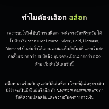
ทำไมต้องเลือก
สล็อต
เพราะอะไรถึงใช้บริการสล็อต? วงล้อรางวัลฟรีทุกวัน ได้
โบนัสจริง ระบบTier Bronze, Silver, Gold, Platinum,
Diamond ยิ่งเล่นยิ่งได้เยอะ สะสมแต้มอัตโนมัติ แลกเงินสด
ก่อตั้งมามากกว่า 13 ปีแล้ว ทุนจดทะเบียนมากกว่า 500
ล้าน เริ่มต้นได้เลยวันนี้
สล็อต
มาพร้อมกับคุณสมบัติเด่นที่ตอบโจทย์ผู้เล่นทุกระดับ
ไม่ว่าจะเป็นมือใหม่หรือมือเก๋า
NMPEOPLESREPUBLICK
กา
รันตีความปลอดภัยและความมั่นคงทางการเงิน