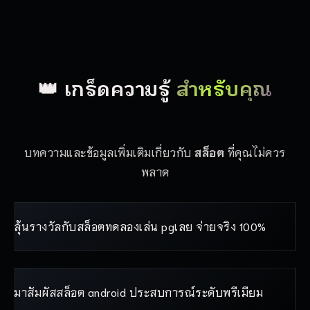
👑 เกร็ดความรู้
สำหรับคุณ
บทความและข้อมูลเพิ่มเติมเกี่ยวกับ
สล็อต
ที่คุณไม่ควร
พลาด
ลุ้นรางวัลกับสล็อตทดลองเล่น pgเลย จ่ายจริง 100%
มาสัมผัสสล็อต android ประสบการณ์ระดับพรีเมียม