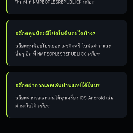
วินาที ที่ NMPEOPLESREPUBLICK สล็อต
สล็อตทุนน้อยมีโปรโมชั่นอะไรบ้าง?
สล็อตทุนน้อยโปรเยอะ เครดิตฟรี โบนัสฝาก และ
อื่นๆ อีก ที่ NMPEOPLESREPUBLICK
สล็อต
สล็อตฝากวอเลทเล่นผ่านแอปได้ไหม?
สล็อตฝากวอเลทเล่นได้ทุกเครื่อง iOS Android เล่น
ผ่านเว็บได้
สล็อต