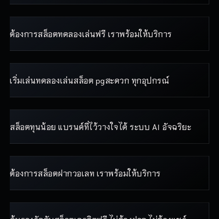
ต้องการสล็อตทดลองเล่นฟรี เราพร้อมให้บริการ
เริ่มเล่นทดลองเล่นสล็อต pgสะดวก ทุกอุปกรณ์
สล็อตทุนน้อย แบรนด์ที่ไว้วางใจได้ ระบบ AI อัจฉริยะ
ต้องการสล็อตฝากวอเลท เราพร้อมให้บริการ