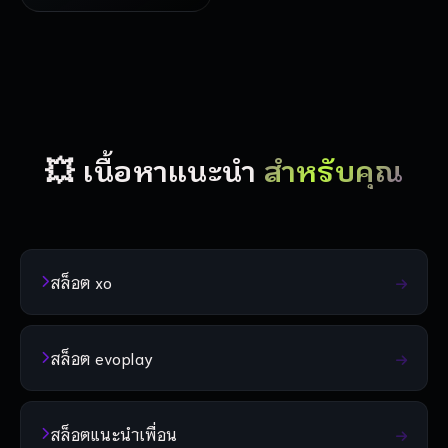
💥 เนื้อหาแนะนำ
สำหรับคุณ
สล็อต xo
สล็อต evoplay
สล็อตแนะนำเพื่อน