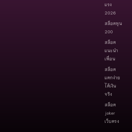
แรง
2026
สล็อตทุน
200
สล็อต
แนะนำ
เพื่อน
สล็อต
แตกง่าย
ได้เงิน
จริง
สล็อต
joker
เว็บตรง