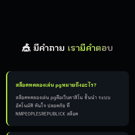
🎪 มีคำถาม
เรามีคำตอบ
สล็อตทดลองเล่น pgหมายถึงอะไร?
สล็อตทดลองเล่น pgคือเว็บคาสิโน ชั้นนำ ระบบ
อัตโนมัติ ทันใจ ปลอดภัย ที่
NMPEOPLESREPUBLICK สล็อต