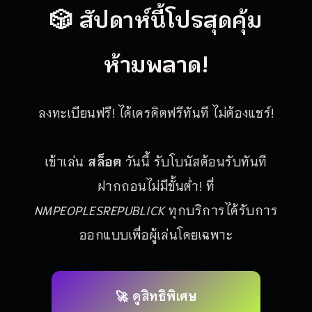
🎲 สัปดาห์นี้โปรสุดคุ้ม
ห้ามพลาด!
ลงทะเบียนฟรี! ได้เครดิตฟรีทันที ไม่ต้องแชร์!
เข้าเล่น
สล็อต
วันนี้ รับโบนัสต้อนรับทันที
ฝากถอนไม่มีขั้นต่ำ! ที่
NMPEOPLESREPUBLICK
ทุกบริการได้รับการ
ออกแบบเพื่อผู้เล่นโดยเฉพาะ
🚀 ดูสิทธิพิเศษ