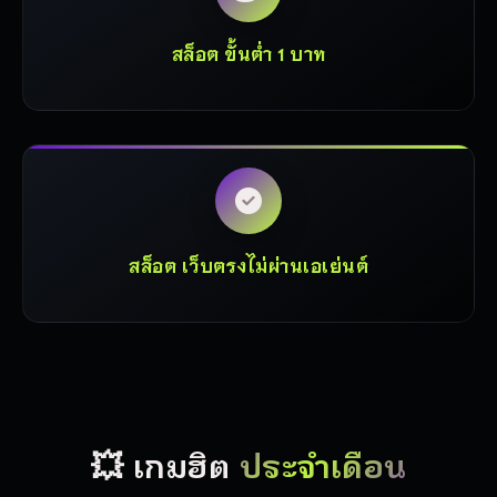
สล็อต ขั้นต่ำ 1 บาท
สล็อต เว็บตรงไม่ผ่านเอเย่นต์
💥 เกมฮิต
ประจำเดือน