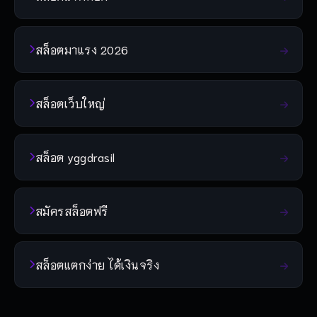
สล็อตมาแรง 2026
สล็อตเว็บใหญ่
สล็อต yggdrasil
สมัครสล็อตฟรี
สล็อตแตกง่าย ได้เงินจริง