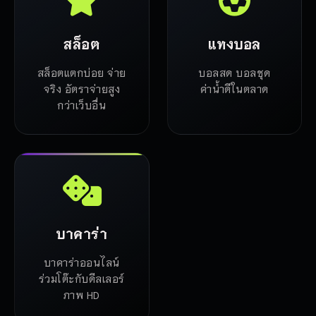
สล็อต
แทงบอล
สล็อตแตกบ่อย จ่าย
บอลสด บอลชุด
จริง อัตราจ่ายสูง
ค่าน้ำดีในตลาด
กว่าเว็บอื่น
บาคาร่า
บาคาร่าออนไลน์
ร่วมโต๊ะกับดีลเลอร์
ภาพ HD