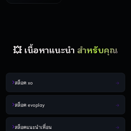
💥 เนื้อหาแนะนำ
สำหรับคุณ
สล็อต xo
สล็อต evoplay
สล็อตแนะนำเพื่อน