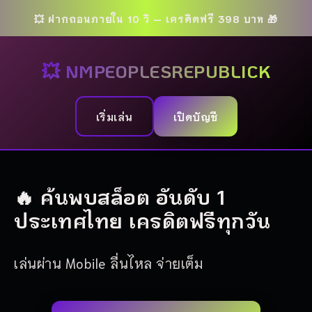
💥 ฝากถอนภายใน 10 วิ — เครดิตฟรี 398 บาท 🎁
💥 NMPEOPLESREPUBLICK
เริ่มเล่น
เปิดบัญชี
🔥 ค้นพบสล็อต อันดับ 1
ประเทศไทย เครดิตฟรีทุกวัน
เล่นผ่าน Mobile ลื่นไหล จ่ายเต็ม