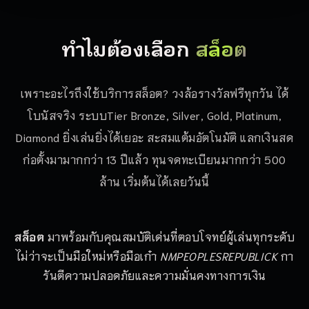
ทำไมต้องเลือก
สล็อต
เพราะอะไรถึงใช้บริการสล็อต? วงล้อรางวัลฟรีทุกวัน ได้
โบนัสจริง ระบบTier Bronze, Silver, Gold, Platinum,
Diamond ยิ่งเล่นยิ่งได้เยอะ สะสมแต้มอัตโนมัติ แลกเงินสด
ก่อตั้งมามากกว่า 13 ปีแล้ว ทุนจดทะเบียนมากกว่า 500
ล้าน เริ่มต้นได้เลยวันนี้
สล็อต
มาพร้อมกับคุณสมบัติเด่นที่ตอบโจทย์ผู้เล่นทุกระดับ
ไม่ว่าจะเป็นมือใหม่หรือมือเก๋า
NMPEOPLESREPUBLICK
กา
รันตีความปลอดภัยและความมั่นคงทางการเงิน