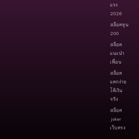
แรง
2026
สล็อตทุน
200
สล็อต
แนะนำ
เพื่อน
สล็อต
แตกง่าย
ได้เงิน
จริง
สล็อต
joker
เว็บตรง