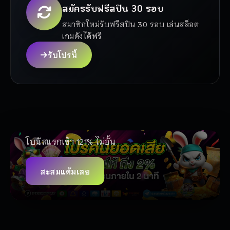
สมัครรับฟรีสปิน 30 รอบ
สมาชิกใหม่รับฟรีสปิน 30 รอบ เล่นสล็อต
เกมดังได้ฟรี
รับโปรนี้
⭐ โปรเฉพาะสมาชิก VIP ที่หา
ที่ไหนไม่ได้
โบนัสแรกเข้า 121% ไม่อั้น
สะสมแต้มเลย