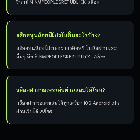
วินาที ที่ NMPEOPLESREPUBLICK สล็อต
สล็อตทุนน้อยมีโปรโมชั่นอะไรบ้าง?
สล็อตทุนน้อยโปรเยอะ เครดิตฟรี โบนัสฝาก และ
อื่นๆ อีก ที่ NMPEOPLESREPUBLICK
สล็อต
สล็อตฝากวอเลทเล่นผ่านแอปได้ไหม?
สล็อตฝากวอเลทเล่นได้ทุกเครื่อง iOS Android เล่น
ผ่านเว็บได้
สล็อต