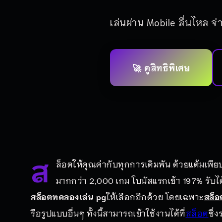
เล่นผ่าน Mobile ลื่นไหล จ่
🚀 ดูสิทธิพิเศษ
ส
ล็อตให้คุณค่ากับทุกการเดิมพัน ด้วยแต้มเพีย
มากกว่า 2,000 เกม โบนัสแรกเข้า 197% รับไ
สล็อตทดลองเล่น pg
ให้เลือกอีกด้วย โดยเฉพาะ
สล็อ
รือรูปแบบอื่นๆ ทั้งนี้สามารถเข้าใช้งานได้ที่
สล็อต
ซึ่