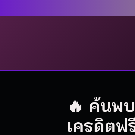
🔥 ค้นพบ
เครดิตฟร