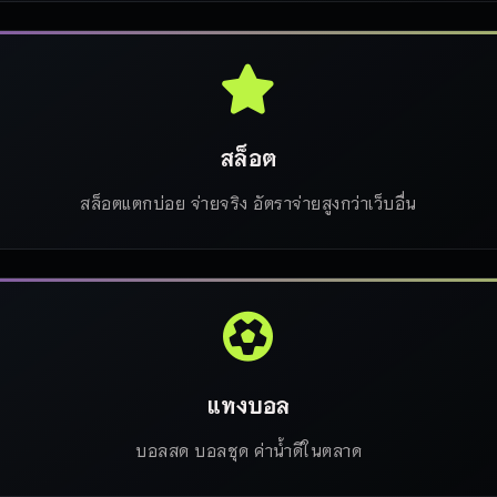
สล็อต
สล็อตแตกบ่อย จ่ายจริง อัตราจ่ายสูงกว่าเว็บอื่น
แทงบอล
บอลสด บอลชุด ค่าน้ำดีในตลาด