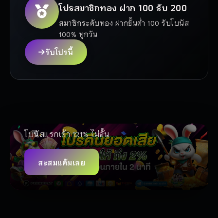
โปรสมาชิกทอง ฝาก 100 รับ 200
สมาชิกระดับทอง ฝากขั้นต่ำ 100 รับโบนัส
100% ทุกวัน
รับโปรนี้
⭐ โปรเฉพาะสมาชิก VIP ที่หา
ที่ไหนไม่ได้
โบนัสแรกเข้า 121% ไม่อั้น
สะสมแต้มเลย