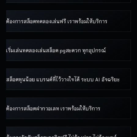
ต้องการสล็อตทดลองเล่นฟรี เราพร้อมให้บริการ
เริ่มเล่นทดลองเล่นสล็อต pgสะดวก ทุกอุปกรณ์
สล็อตทุนน้อย แบรนด์ที่ไว้วางใจได้ ระบบ AI อัจฉริยะ
ต้องการสล็อตฝากวอเลท เราพร้อมให้บริการ