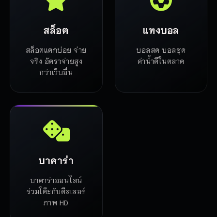
สล็อต
แทงบอล
สล็อตแตกบ่อย จ่าย
บอลสด บอลชุด
จริง อัตราจ่ายสูง
ค่าน้ำดีในตลาด
กว่าเว็บอื่น
บาคาร่า
บาคาร่าออนไลน์
ร่วมโต๊ะกับดีลเลอร์
ภาพ HD