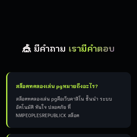
🎪 มีคำถาม
เรามีคำตอบ
สล็อตทดลองเล่น pgหมายถึงอะไร?
สล็อตทดลองเล่น pgคือเว็บคาสิโน ชั้นนำ ระบบ
อัตโนมัติ ทันใจ ปลอดภัย ที่
NMPEOPLESREPUBLICK สล็อต