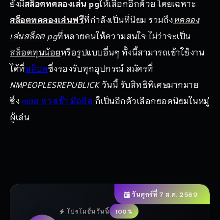
ยังมี
สล็อตทดลองเล่น pg
ให้เลือกอีกด้วย โดยเฉพาะ
สล็อตทดลองเล่นฟรี
ที่กำลังเป็นที่นิยม รวมถึง
ทดลอง
เล่นสล็อต pg
ที่หลายคนให้ความสนใจ ไม่ว่าจะเป็น
สล็อตทุนน้อย
หรือรูปแบบอื่นๆ ทั้งนี้สามารถเข้าใช้งาน
ได้ที่
สล็อต
ซึ่งรองรับทุกอุปกรณ์ สมัครที่
NMPEOPLESREPUBLICK
วันนี้ รับสิทธิพิเศษมากมาย
ซึ่ง
m98 ทางเข้า มือถือ
ก็เป็นอีกตัวเลือกยอดนิยมในหมู่
ผู้เล่น
วันศุกร์ที่ 7 ส.ค. 2569
100%
โปรโมชั่นวันนี้