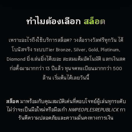
ทำไมต้องเลือก
สล็อต
เพราะอะไรถึงใช้บริการสล็อต? วงล้อรางวัลฟรีทุกวัน ได้
โบนัสจริง ระบบTier Bronze, Silver, Gold, Platinum,
Diamond ยิ่งเล่นยิ่งได้เยอะ สะสมแต้มอัตโนมัติ แลกเงินสด
ก่อตั้งมามากกว่า 13 ปีแล้ว ทุนจดทะเบียนมากกว่า 500
ล้าน เริ่มต้นได้เลยวันนี้
สล็อต
มาพร้อมกับคุณสมบัติเด่นที่ตอบโจทย์ผู้เล่นทุกระดับ
ไม่ว่าจะเป็นมือใหม่หรือมือเก๋า
NMPEOPLESREPUBLICK
กา
รันตีความปลอดภัยและความมั่นคงทางการเงิน