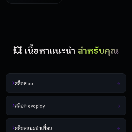
💥 เนื้อหาแนะนำ
สำหรับคุณ
สล็อต xo
สล็อต evoplay
สล็อตแนะนำเพื่อน