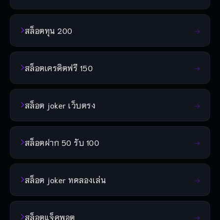
สล็อตทุน 200
สล็อตเครดิตฟรี 150
สล็อต joker เว็บตรง
สล็อตฝาก 50 รับ 100
สล็อต joker ทดลองเล่น
สล็อตแจ็คพอต