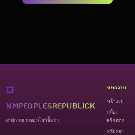
บทความ
💥
หน้าแรก
NMPEOPLESREPUBLICK
สล็อต
ศูนย์รวมเกมออนไลน์ชั้นนำ
แจ็คพอต
สล็อตมา