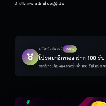
ตัวเลือกยอดนิยมในหมู่ผู้เล่น
100%
โปรโมชั่นวันนี้
โปรสมาชิกทอง ฝาก 100 รับ
สมาชิกระดับทอง ฝากขั้นต่ำ 100 รับโบนัส 1