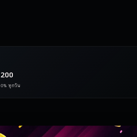
 200
00% ทุกวัน