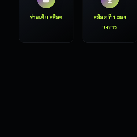
จ่ายเต็ม สล็อต
สล็อต ที่ 1 ของ
วงการ