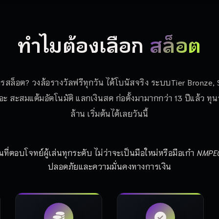
ทำไมต้องเลือก
สล็อต
รสล็อต? วงล้อรางวัลฟรีทุกวัน ได้โบนัสจริง ระบบTier Bronze, Si
้เยอะ สะสมแต้มอัตโนมัติ แลกเงินสด ก่อตั้งมามากกว่า 13 ปีแล้ว 
ล้าน เริ่มต้นได้เลยวันนี้
ี่ตอบโจทย์ผู้เล่นทุกระดับ ไม่ว่าจะเป็นมือใหม่หรือมือเก๋า
NMPE
ปลอดภัยและความมั่นคงทางการเงิน