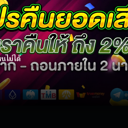
นไม่ได้