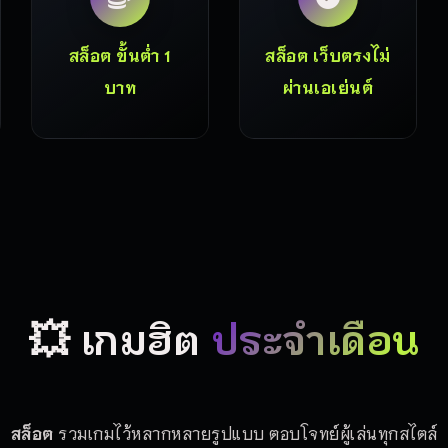
สล็อต ขั้นต่ำ 1
สล็อต เว็บตรงไม่
บาท
ผ่านเอเย่นต์
💥 เกมฮิต
ประจำเดือน
สล็อต
รวมเกมไว้หลากหลายรูปแบบ ตอบโจทย์ผู้เล่นทุกสไตล์