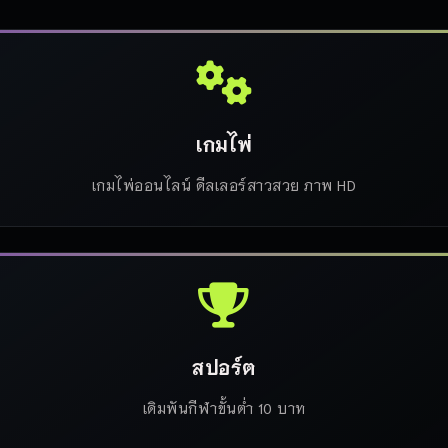
เกมไพ่
เกมไพ่ออนไลน์ ดีลเลอร์สาวสวย ภาพ HD
สปอร์ต
เดิมพันกีฬาขั้นต่ำ 10 บาท