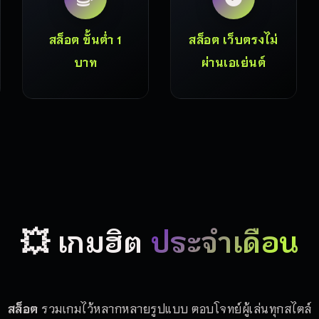
สล็อต ขั้นต่ำ 1
สล็อต เว็บตรงไม่
บาท
ผ่านเอเย่นต์
💥 เกมฮิต
ประจำเดือน
สล็อต
รวมเกมไว้หลากหลายรูปแบบ ตอบโจทย์ผู้เล่นทุกสไตล์