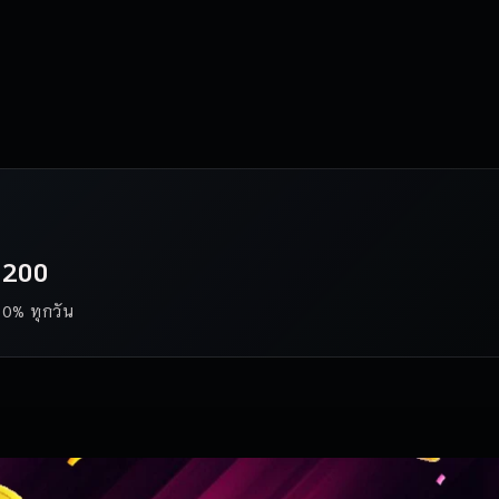
 200
00% ทุกวัน