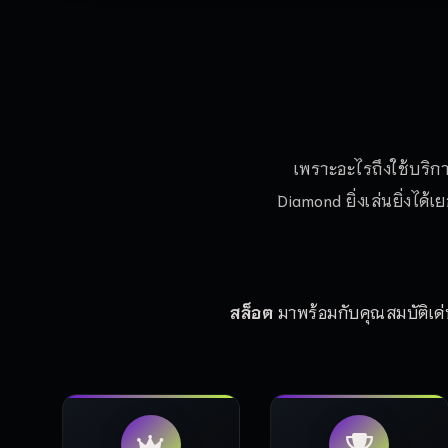
เพราะอะไรถึงใช้บริกา
Diamond ยิ่งเล่นยิ่งได
สล็อต
มาพร้อมกับคุณสมบัติเด่นท