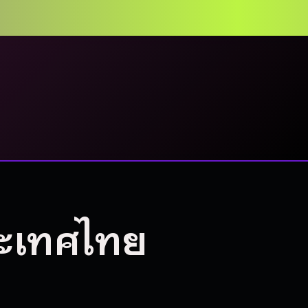
K
ระเทศไทย