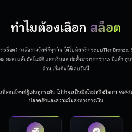
ทำไมต้องเลือก
สล็อต
รสล็อต? วงล้อรางวัลฟรีทุกวัน ได้โบนัสจริง ระบบTier Bronze, Si
้เยอะ สะสมแต้มอัตโนมัติ แลกเงินสด ก่อตั้งมามากกว่า 13 ปีแล้ว 
ล้าน เริ่มต้นได้เลยวันนี้
ี่ตอบโจทย์ผู้เล่นทุกระดับ ไม่ว่าจะเป็นมือใหม่หรือมือเก๋า
NMPE
ปลอดภัยและความมั่นคงทางการเงิน