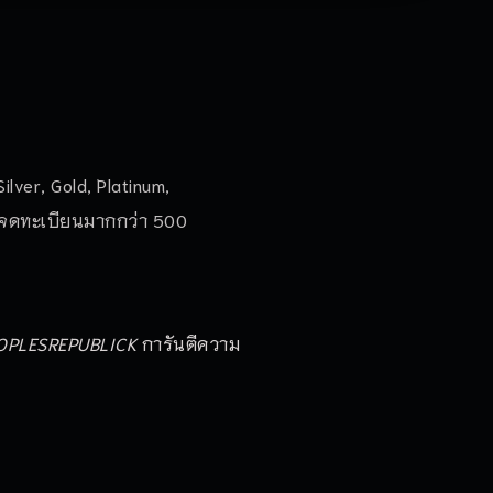
lver, Gold, Platinum,
ทุนจดทะเบียนมากกว่า 500
OPLESREPUBLICK
การันตีความ