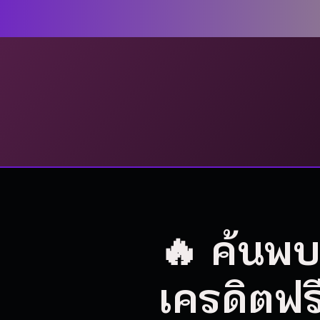
🔥 ค้นพบ
เครดิตฟร