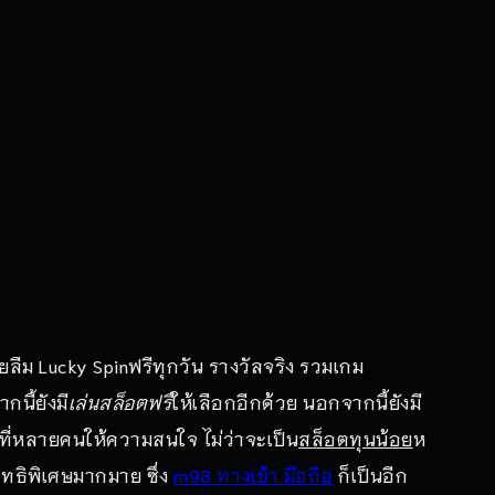
ยลืม Lucky Spinฟรีทุกวัน รางวัลจริง รวมเกม
กนี้ยังมี
เล่นสล็อตฟรี
ให้เลือกอีกด้วย นอกจากนี้ยังมี
ที่หลายคนให้ความสนใจ ไม่ว่าจะเป็น
สล็อตทุนน้อย
ห
บสิทธิพิเศษมากมาย ซึ่ง
m98 ทางเข้า มือถือ
ก็เป็นอีก