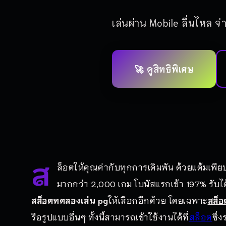
เล่นผ่าน Mobile ลื่นไหล จ่
🚀 ดูสิทธิพิเศษ
ส
ล็อตให้คุณค่ากับทุกการเดิมพัน ด้วยแต้มเพีย
มากกว่า 2,000 เกม โบนัสแรกเข้า 197% รับไ
สล็อตทดลองเล่น pg
ให้เลือกอีกด้วย โดยเฉพาะ
สล็อ
รือรูปแบบอื่นๆ ทั้งนี้สามารถเข้าใช้งานได้ที่
สล็อต
ซึ่