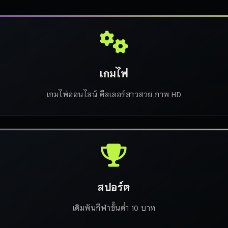
เกมไพ่
เกมไพ่ออนไลน์ ดีลเลอร์สาวสวย ภาพ HD
สปอร์ต
เดิมพันกีฬาขั้นต่ำ 10 บาท