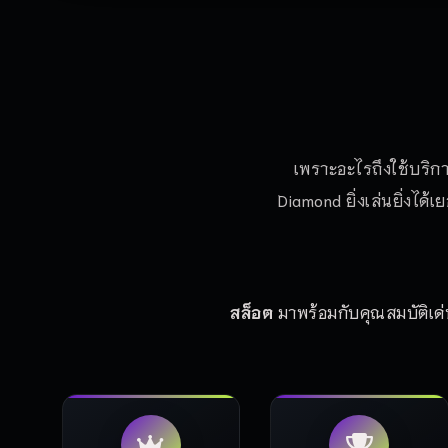
เพราะอะไรถึงใช้บริกา
Diamond ยิ่งเล่นยิ่งได
สล็อต
มาพร้อมกับคุณสมบัติเด่นท