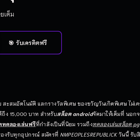
ายเต็ม
🎯 รับเครดิตฟรี
บ สะสมอัตโนมัติ แลกรางวัลพิเศษ ของขวัญวันเกิดพิเศษ ไม่เค
ด้ถึง 15,000 บาท สำหรับ
สล็อต android
จัดมาให้เต็มที่ นอกจา
ตทดลองเล่นฟรี
ที่กำลังเป็นที่นิยม รวมถึง
ทดลองเล่นสล็อต pg
งรองรับทุกอุปกรณ์ สมัครที่
NMPEOPLESREPUBLICK
วันนี้ รั