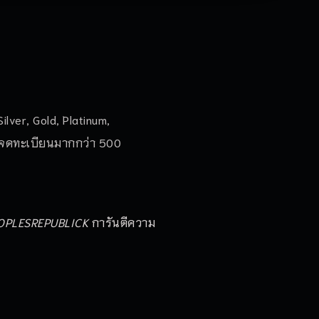
lver, Gold, Platinum,
ทุนจดทะเบียนมากกว่า 500
OPLESREPUBLICK
การันตีความ