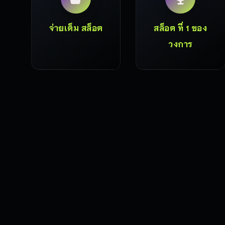
จ่ายเต็ม สล็อต
สล็อต ที่ 1 ของ
วงการ