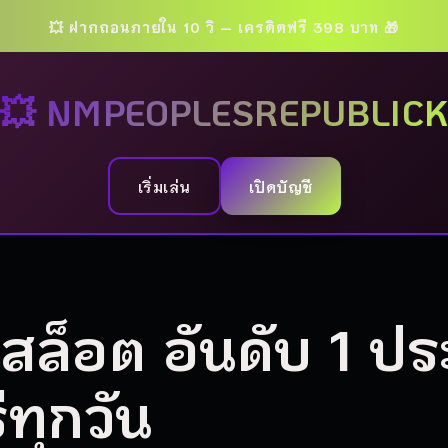
💥 ฝากถอนภายใน 10 วิ — เครดิตฟรี 398 บาท 🎁
💥 NMPEOPLESREPUBLIC
เริ่มเล่น
เปิดบัญชี
สล็อต อันดับ 1 ป
ีทุกวัน