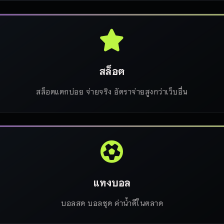
สล็อต
สล็อตแตกบ่อย จ่ายจริง อัตราจ่ายสูงกว่าเว็บอื่น
แทงบอล
บอลสด บอลชุด ค่าน้ำดีในตลาด