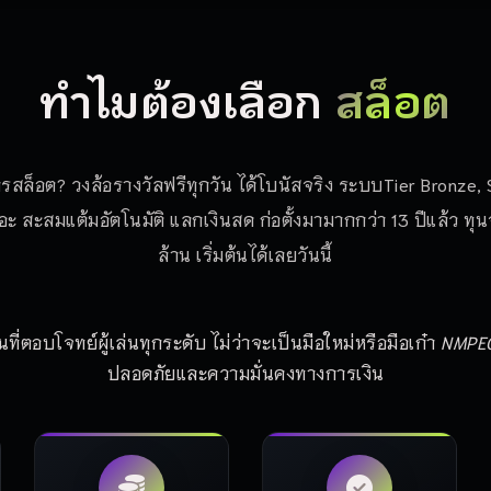
ทำไมต้องเลือก
สล็อต
รสล็อต? วงล้อรางวัลฟรีทุกวัน ได้โบนัสจริง ระบบTier Bronze, Si
้เยอะ สะสมแต้มอัตโนมัติ แลกเงินสด ก่อตั้งมามากกว่า 13 ปีแล้ว 
ล้าน เริ่มต้นได้เลยวันนี้
ี่ตอบโจทย์ผู้เล่นทุกระดับ ไม่ว่าจะเป็นมือใหม่หรือมือเก๋า
NMPE
ปลอดภัยและความมั่นคงทางการเงิน