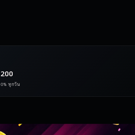
 200
00% ทุกวัน