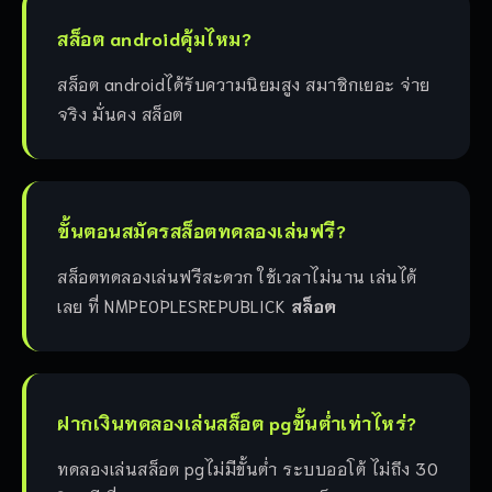
สล็อต androidคุ้มไหม?
สล็อต androidได้รับความนิยมสูง สมาชิกเยอะ จ่าย
จริง มั่นคง สล็อต
ขั้นตอนสมัครสล็อตทดลองเล่นฟรี?
สล็อตทดลองเล่นฟรีสะดวก ใช้เวลาไม่นาน เล่นได้
เลย ที่ NMPEOPLESREPUBLICK
สล็อต
ฝากเงินทดลองเล่นสล็อต pgขั้นต่ำเท่าไหร่?
ทดลองเล่นสล็อต pgไม่มีขั้นต่ำ ระบบออโต้ ไม่ถึง 30