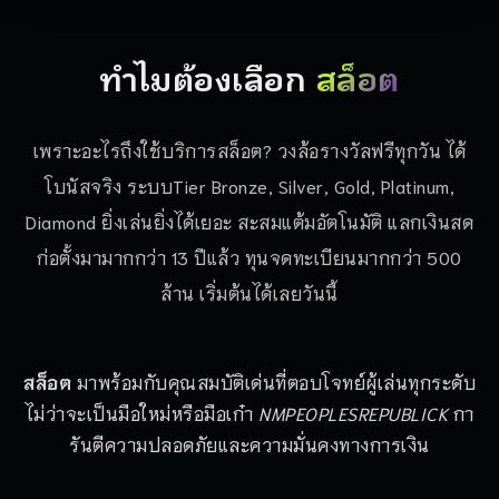
ทำไมต้องเลือก
สล็อต
เพราะอะไรถึงใช้บริการสล็อต? วงล้อรางวัลฟรีทุกวัน ได้
โบนัสจริง ระบบTier Bronze, Silver, Gold, Platinum,
Diamond ยิ่งเล่นยิ่งได้เยอะ สะสมแต้มอัตโนมัติ แลกเงินสด
ก่อตั้งมามากกว่า 13 ปีแล้ว ทุนจดทะเบียนมากกว่า 500
ล้าน เริ่มต้นได้เลยวันนี้
สล็อต
มาพร้อมกับคุณสมบัติเด่นที่ตอบโจทย์ผู้เล่นทุกระดับ
ไม่ว่าจะเป็นมือใหม่หรือมือเก๋า
NMPEOPLESREPUBLICK
กา
รันตีความปลอดภัยและความมั่นคงทางการเงิน