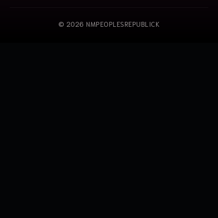
© 2026 NMPEOPLESREPUBLICK