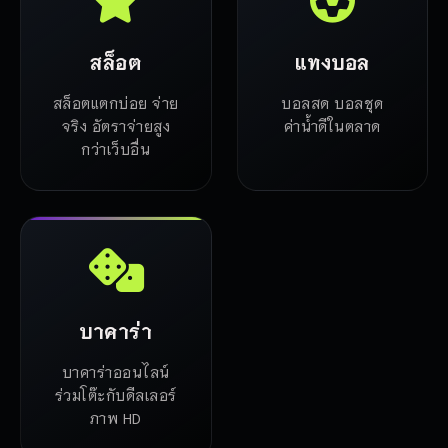
สล็อต
แทงบอล
สล็อตแตกบ่อย จ่าย
บอลสด บอลชุด
จริง อัตราจ่ายสูง
ค่าน้ำดีในตลาด
กว่าเว็บอื่น
บาคาร่า
บาคาร่าออนไลน์
ร่วมโต๊ะกับดีลเลอร์
ภาพ HD