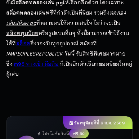
ยังมี
สล็อตทดลองเล่น pg
ให้เลือกอีกด้วย โดยเฉพาะ
สล็อตทดลองเล่นฟรี
ที่กำลังเป็นที่นิยม รวมถึง
ทดลอง
เล่นสล็อต pg
ที่หลายคนให้ความสนใจ ไม่ว่าจะเป็น
สล็อตทุนน้อย
หรือรูปแบบอื่นๆ ทั้งนี้สามารถเข้าใช้งาน
ได้ที่
สล็อต
ซึ่งรองรับทุกอุปกรณ์ สมัครที่
NMPEOPLESREPUBLICK
วันนี้ รับสิทธิพิเศษมากมาย
ซึ่ง
m98 ทางเข้า มือถือ
ก็เป็นอีกตัวเลือกยอดนิยมในหมู่
ผู้เล่น
วันพฤหัสบดีที่ 6 ส.ค. 2569
ฟรี 50
โปรโมชั่นวันนี้