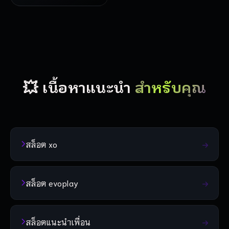
💥 เนื้อหาแนะนำ
สำหรับคุณ
สล็อต xo
สล็อต evoplay
สล็อตแนะนำเพื่อน