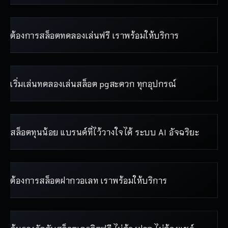
ต้องการสล็อตทดลองเล่นฟรี เราพร้อมให้บริการ
เริ่มเล่นทดลองเล่นสล็อต pgสะดวก ทุกอุปกรณ์
สล็อตทุนน้อย แบรนด์ที่ไว้วางใจได้ ระบบ AI อัจฉริยะ
ต้องการสล็อตฝากวอเลท เราพร้อมให้บริการ