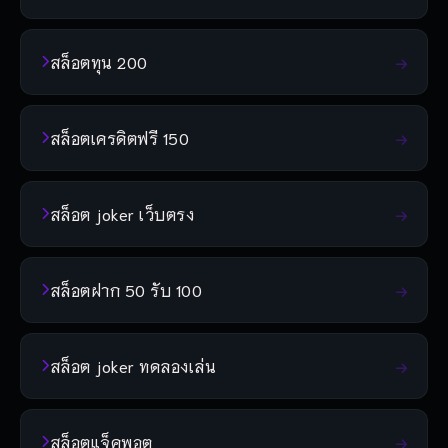
สล็อตทุน 200
สล็อตเครดิตฟรี 150
สล็อต joker เว็บตรง
สล็อตฝาก 50 รับ 100
สล็อต joker ทดลองเล่น
สล็อตแจ็คพอต