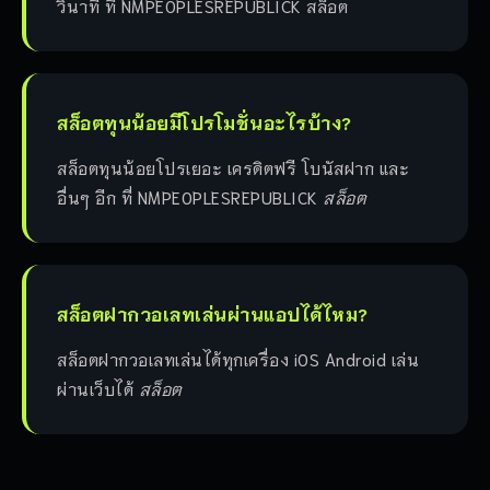
วินาที ที่ NMPEOPLESREPUBLICK สล็อต
สล็อตทุนน้อยมีโปรโมชั่นอะไรบ้าง?
สล็อตทุนน้อยโปรเยอะ เครดิตฟรี โบนัสฝาก และ
อื่นๆ อีก ที่ NMPEOPLESREPUBLICK
สล็อต
สล็อตฝากวอเลทเล่นผ่านแอปได้ไหม?
สล็อตฝากวอเลทเล่นได้ทุกเครื่อง iOS Android เล่น
ผ่านเว็บได้
สล็อต