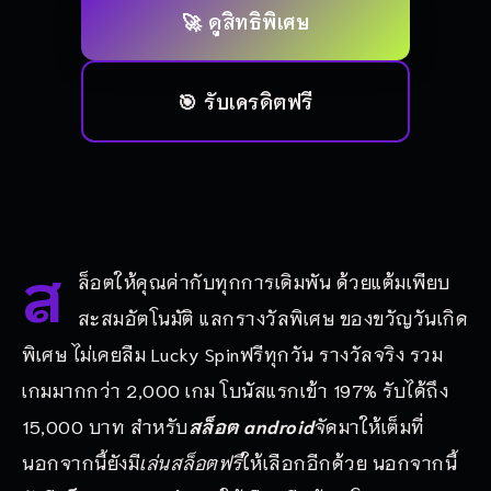
🚀 ดูสิทธิพิเศษ
🎯 รับเครดิตฟรี
ส
ล็อตให้คุณค่ากับทุกการเดิมพัน ด้วยแต้มเพียบ
สะสมอัตโนมัติ แลกรางวัลพิเศษ ของขวัญวันเกิด
พิเศษ ไม่เคยลืม Lucky Spinฟรีทุกวัน รางวัลจริง รวม
เกมมากกว่า 2,000 เกม โบนัสแรกเข้า 197% รับได้ถึง
15,000 บาท สำหรับ
สล็อต android
จัดมาให้เต็มที่
นอกจากนี้ยังมี
เล่นสล็อตฟรี
ให้เลือกอีกด้วย นอกจากนี้