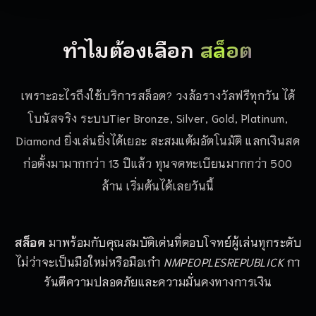
ทำไมต้องเลือก
สล็อต
เพราะอะไรถึงใช้บริการสล็อต? วงล้อรางวัลฟรีทุกวัน ได้
โบนัสจริง ระบบTier Bronze, Silver, Gold, Platinum,
Diamond ยิ่งเล่นยิ่งได้เยอะ สะสมแต้มอัตโนมัติ แลกเงินสด
ก่อตั้งมามากกว่า 13 ปีแล้ว ทุนจดทะเบียนมากกว่า 500
ล้าน เริ่มต้นได้เลยวันนี้
สล็อต
มาพร้อมกับคุณสมบัติเด่นที่ตอบโจทย์ผู้เล่นทุกระดับ
ไม่ว่าจะเป็นมือใหม่หรือมือเก๋า
NMPEOPLESREPUBLICK
กา
รันตีความปลอดภัยและความมั่นคงทางการเงิน