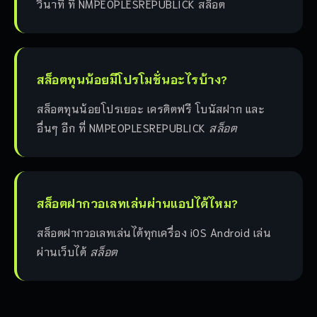
วินาที ที่ NMPEOPLESREPUBLICK สล็อต
สล็อตทุนน้อยมีโปรโมชั่นอะไรบ้าง?
สล็อตทุนน้อยโปรเยอะ เครดิตฟรี โบนัสฝาก และ
อื่นๆ อีก ที่ NMPEOPLESREPUBLICK
สล็อต
สล็อตฝากวอเลทเล่นผ่านแอปได้ไหม?
สล็อตฝากวอเลทเล่นได้ทุกเครื่อง iOS Android เล่น
ผ่านเว็บได้
สล็อต