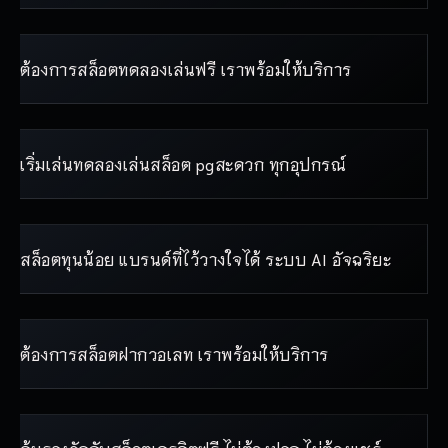
ต้องการสล็อตทดลองเล่นฟรี เราพร้อมให้บริการ
เริ่มเล่นทดลองเล่นสล็อต pgสะดวก ทุกอุปกรณ์
สล็อตทุนน้อย แบรนด์ที่ไว้วางใจได้ ระบบ AI อัจฉริยะ
ต้องการสล็อตฝากวอเลท เราพร้อมให้บริการ