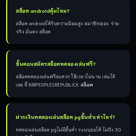
สล็อต androidคุ้มไหม?
สล็อต androidได้รับความนิยมสูง สมาชิกเยอะ จ่าย
จริง มั่นคง สล็อต
ขั้นตอนสมัครสล็อตทดลองเล่นฟรี?
สล็อตทดลองเล่นฟรีสะดวก ใช้เวลาไม่นาน เล่นได้
เลย ที่ NMPEOPLESREPUBLICK
สล็อต
ฝากเงินทดลองเล่นสล็อต pgขั้นต่ำเท่าไหร่?
ทดลองเล่นสล็อต pgไม่มีขั้นต่ำ ระบบออโต้ ไม่ถึง 30