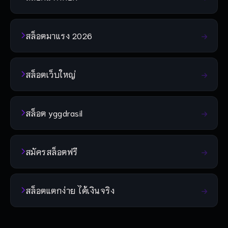
สล็อตมาแรง 2026
สล็อตเว็บใหญ่
สล็อต yggdrasil
สมัครสล็อตฟรี
สล็อตแตกง่าย ได้เงินจริง