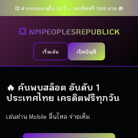
💥 ฝากถอนภายใน 10 วิ — เครดิตฟรี 398 บาท 🎁
💥 NMPEOPLESREPUBLICK
เริ่มเล่น
เปิดบัญชี
🔥 ค้นพบสล็อต อันดับ 1
ประเทศไทย เครดิตฟรีทุกวัน
เล่นผ่าน Mobile ลื่นไหล จ่ายเต็ม