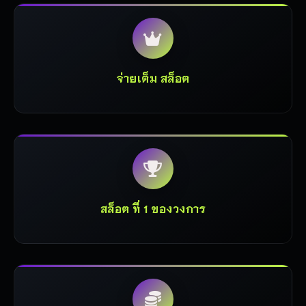
จ่ายเต็ม สล็อต
สล็อต ที่ 1 ของวงการ