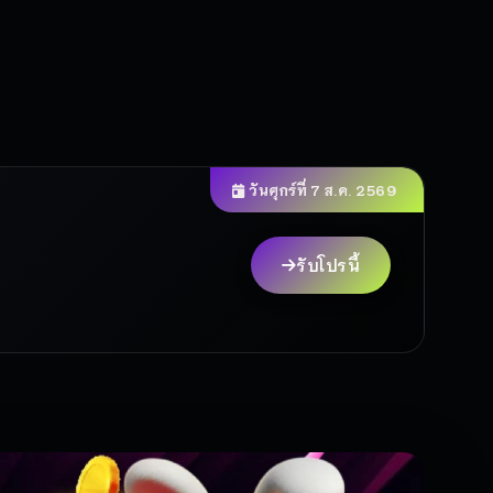
วันศุกร์ที่ 7 ส.ค. 2569
รับโปรนี้