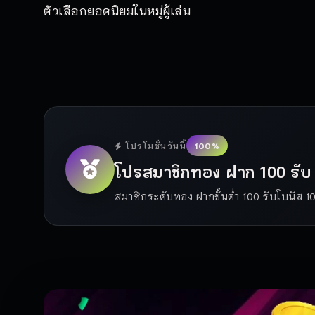
ตัวเลือกยอดนิยมในหมู่ผู้เล่น
100%
โปรโมชั่นวันนี้
โปรสมาชิกทอง ฝาก 100 รับ
สมาชิกระดับทอง ฝากขั้นต่ำ 100 รับโบนัส 1