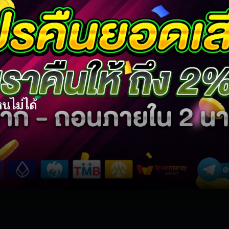
นไม่ได้