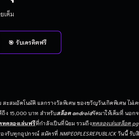
ายเต็ม
🎯 รับเครดิตฟรี
บ สะสมอัตโนมัติ แลกรางวัลพิเศษ ของขวัญวันเกิดพิเศษ ไม่เค
ด้ถึง 15,000 บาท สำหรับ
สล็อต android
จัดมาให้เต็มที่ นอกจา
ตทดลองเล่นฟรี
ที่กำลังเป็นที่นิยม รวมถึง
ทดลองเล่นสล็อต pg
งรองรับทุกอุปกรณ์ สมัครที่
NMPEOPLESREPUBLICK
วันนี้ รั