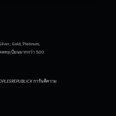
lver, Gold, Platinum,
ทุนจดทะเบียนมากกว่า 500
OPLESREPUBLICK
การันตีความ