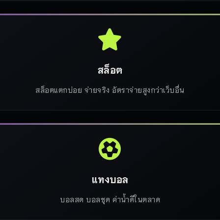
สล็อต
สล็อตแตกบ่อย จ่ายจริง อัตราจ่ายสูงกว่าเว็บอื่น
แทงบอล
บอลสด บอลชุด ค่าน้ำดีในตลาด