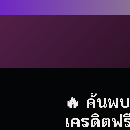
🔥 ค้นพบ
เครดิตฟร