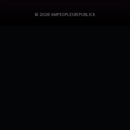
© 2026 NMPEOPLESREPUBLICK