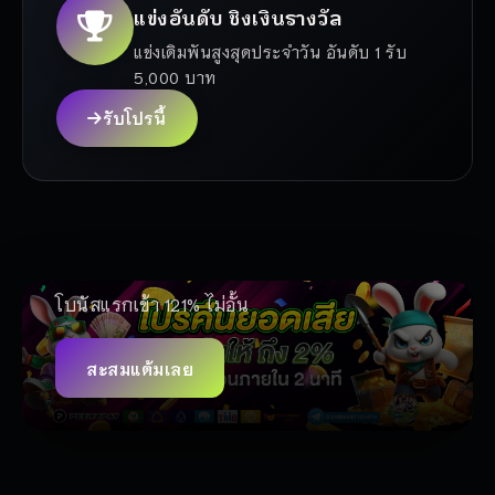
แข่งอันดับ ชิงเงินรางวัล
แข่งเดิมพันสูงสุดประจำวัน อันดับ 1 รับ
5,000 บาท
รับโปรนี้
⭐ โปรเฉพาะสมาชิก VIP ที่หา
ที่ไหนไม่ได้
โบนัสแรกเข้า 121% ไม่อั้น
สะสมแต้มเลย