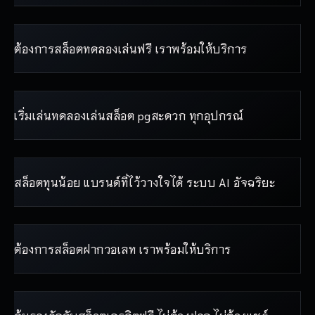
ต้องการสล็อตทดลองเล่นฟรี เราพร้อมให้บริการ
เริ่มเล่นทดลองเล่นสล็อต pgสะดวก ทุกอุปกรณ์
สล็อตทุนน้อย แบรนด์ที่ไว้วางใจได้ ระบบ AI อัจฉริยะ
ต้องการสล็อตฝากวอเลท เราพร้อมให้บริการ