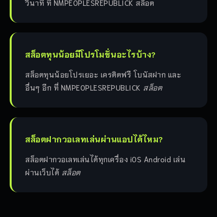
วินาที ที่ NMPEOPLESREPUBLICK สล็อต
สล็อตทุนน้อยมีโปรโมชั่นอะไรบ้าง?
สล็อตทุนน้อยโปรเยอะ เครดิตฟรี โบนัสฝาก และ
อื่นๆ อีก ที่ NMPEOPLESREPUBLICK
สล็อต
สล็อตฝากวอเลทเล่นผ่านแอปได้ไหม?
สล็อตฝากวอเลทเล่นได้ทุกเครื่อง iOS Android เล่น
ผ่านเว็บได้
สล็อต