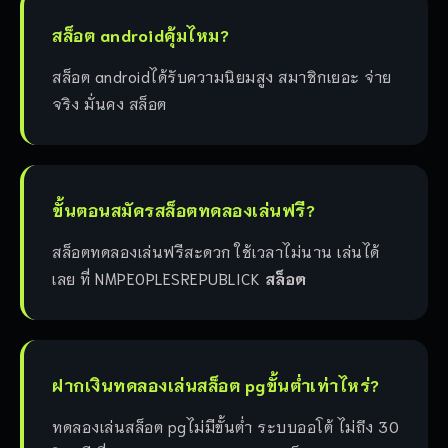
สล็อต androidคุ้มไหม?
สล็อต androidได้รับความนิยมสูง สมาชิกเยอะ จ่าย
จริง มั่นคง สล็อต
ขั้นตอนสมัครสล็อตทดลองเล่นฟรี?
สล็อตทดลองเล่นฟรีสะดวก ใช้เวลาไม่นาน เล่นได้
เลย ที่ NMPEOPLESREPUBLICK
สล็อต
ฝากเงินทดลองเล่นสล็อต pgขั้นต่ำเท่าไหร่?
ทดลองเล่นสล็อต pgไม่มีขั้นต่ำ ระบบออโต้ ไม่ถึง 30