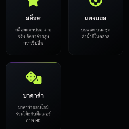
สล็อต
แทงบอล
สล็อตแตกบ่อย จ่าย
บอลสด บอลชุด
จริง อัตราจ่ายสูง
ค่าน้ำดีในตลาด
กว่าเว็บอื่น
บาคาร่า
บาคาร่าออนไลน์
ร่วมโต๊ะกับดีลเลอร์
ภาพ HD