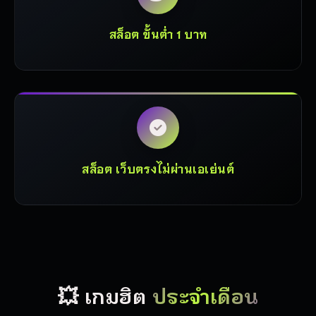
สล็อต ขั้นต่ำ 1 บาท
สล็อต เว็บตรงไม่ผ่านเอเย่นต์
💥 เกมฮิต
ประจำเดือน