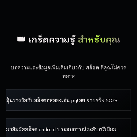
👑 เกร็ดความรู้
สำหรับคุณ
บทความและข้อมูลเพิ่มเติมเกี่ยวกับ
สล็อต
ที่คุณไม่ควร
พลาด
ลุ้นรางวัลกับสล็อตทดลองเล่น pgเลย จ่ายจริง 100%
มาสัมผัสสล็อต android ประสบการณ์ระดับพรีเมียม