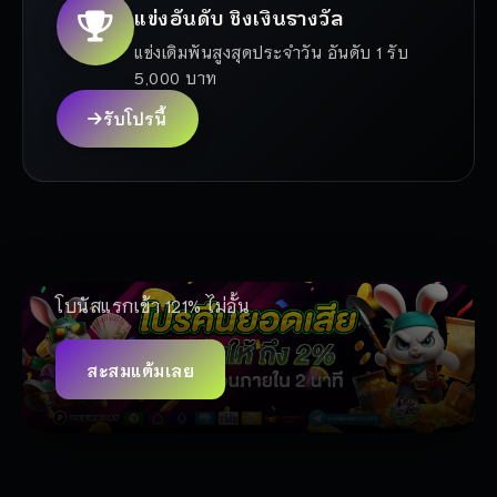
แข่งอันดับ ชิงเงินรางวัล
แข่งเดิมพันสูงสุดประจำวัน อันดับ 1 รับ
5,000 บาท
รับโปรนี้
⭐ โปรเฉพาะสมาชิก VIP ที่หา
ที่ไหนไม่ได้
โบนัสแรกเข้า 121% ไม่อั้น
สะสมแต้มเลย