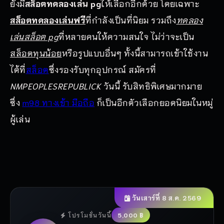
ยังมี
สล็อตทดลองเล่น pg
ให้เลือกอีกด้วย โดยเฉพาะ
สล็อตทดลองเล่นฟรี
ที่กำลังเป็นที่นิยม รวมถึง
ทดลอง
เล่นสล็อต pg
ที่หลายคนให้ความสนใจ ไม่ว่าจะเป็น
สล็อตทุนน้อย
หรือรูปแบบอื่นๆ ทั้งนี้สามารถเข้าใช้งาน
ได้ที่
สล็อต
ซึ่งรองรับทุกอุปกรณ์ สมัครที่
NMPEOPLESREPUBLICK
วันนี้ รับสิทธิพิเศษมากมาย
ซึ่ง
m98 ทางเข้า มือถือ
ก็เป็นอีกตัวเลือกยอดนิยมในหมู่
ผู้เล่น
วันเสาร์ที่ 8 ส.ค. 2569
5,000 ฿
โปรโมชั่นวันนี้