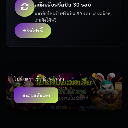
สมัครรับฟรีสปิน 30 รอบ
สมาชิกใหม่รับฟรีสปิน 30 รอบ เล่นสล็อต
เกมดังได้ฟรี
รับโปรนี้
⭐ โปรเฉพาะสมาชิก VIP ที่หา
ที่ไหนไม่ได้
โบนัสแรกเข้า 121% ไม่อั้น
สะสมแต้มเลย