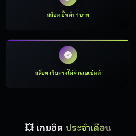
สล็อต ขั้นต่ำ 1 บาท
สล็อต เว็บตรงไม่ผ่านเอเย่นต์
💥 เกมฮิต
ประจำเดือน