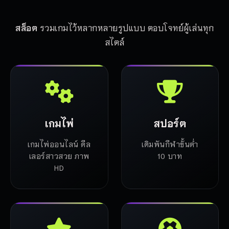
สล็อต
รวมเกมไว้หลากหลายรูปแบบ ตอบโจทย์ผู้เล่นทุก
สไตล์
เกมไพ่
สปอร์ต
เกมไพ่ออนไลน์ ดีล
เดิมพันกีฬาขั้นต่ำ
เลอร์สาวสวย ภาพ
10 บาท
HD