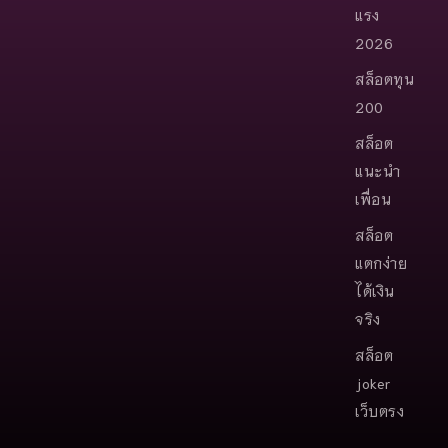
แรง
2026
สล็อตทุน
200
สล็อต
แนะนำ
เพื่อน
สล็อต
แตกง่าย
ได้เงิน
จริง
สล็อต
joker
เว็บตรง