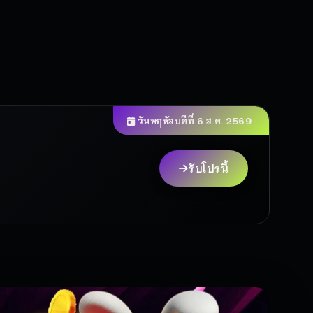
วันพฤหัสบดีที่ 6 ส.ค. 2569
รับโปรนี้