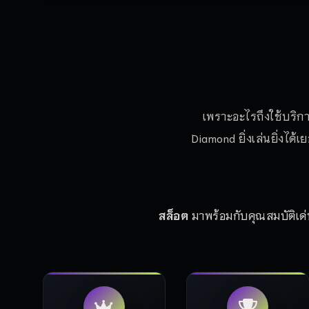
เพราะอะไรถึงใช้บริกา
Diamond ยิ่งเล่นยิ่งได
สล็อต
มาพร้อมกับคุณสมบัติเด่นท