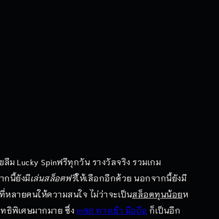
ยลืม Lucky Spinฟรีทุกวัน รางวัลจริง รวมเกม
กนี้ยังมี
เล่นสล็อตฟรี
ให้เลือกอีกด้วย นอกจากนี้ยังมี
ที่หลายคนให้ความสนใจ ไม่ว่าจะเป็น
สล็อตทุนน้อย
ห
บสิทธิพิเศษมากมาย ซึ่ง
m98 ทางเข้า มือถือ
ก็เป็นอีก