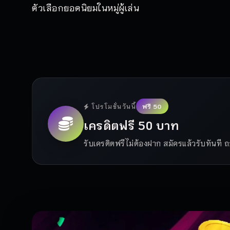
ตัวเลือกยอดนิยมในหมู่ผู้เล่น
ฟรี 50
โปรโมชั่นวันนี้
เครดิตฟรี 50 บาท
รับเครดิตฟรีไม่ต้องฝาก สมัครแล้วรับทันที ถ