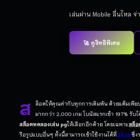
เล่นผ่าน Mobile ลื่นไหล จ่
🚀 ดูสิทธิพิเศษ
ส
ล็อตให้คุณค่ากับทุกการเดิมพัน ด้วยแต้มเพีย
มากกว่า 2,000 เกม โบนัสแรกเข้า 197% รับไ
สล็อตทดลองเล่น pg
ให้เลือกอีกด้วย โดยเฉพาะ
สล็อ
รือรูปแบบอื่นๆ ทั้งนี้สามารถเข้าใช้งานได้ที่
สล็อต
ซึ่