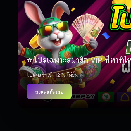
⭐ โปรเฉพาะสมาชิก VIP ที่หาที่ไห
โบนัสแรกเข้า 121% ไม่อั้น
สะสมแต้มเลย