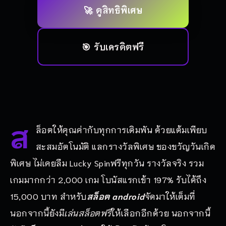
🚀 ดูสิทธิพิเศษ
🎯 รับเครดิตฟรี
ส
ล็อตให้คุณค่ากับทุกการเดิมพัน ด้วยแต้มเพียบ
สะสมอัตโนมัติ แลกรางวัลพิเศษ ของขวัญวันเกิด
พิเศษ ไม่เคยลืม Lucky Spinฟรีทุกวัน รางวัลจริง รวม
เกมมากกว่า 2,000 เกม โบนัสแรกเข้า 197% รับได้ถึง
15,000 บาท สำหรับ
สล็อต android
จัดมาให้เต็มที่
นอกจากนี้ยังมี
เล่นสล็อตฟรี
ให้เลือกอีกด้วย นอกจากนี้