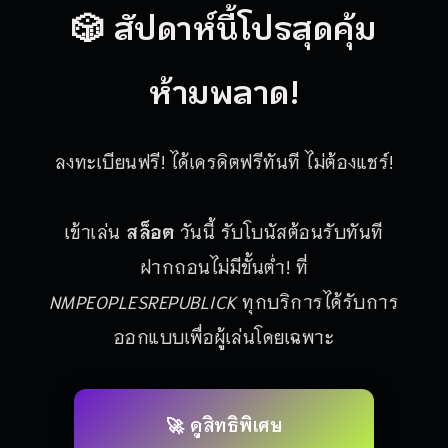
🎲 สัปดาห์นี้โปรสุดคุ้ม
ห้ามพลาด!
ลงทะเบียนฟรี! ได้เครดิตฟรีทันที ไม่ต้องแชร์!
เข้าเล่น
สล็อต
วันนี้ รับโบนัสต้อนรับทันที
ฝากถอนไม่มีขั้นต่ำ! ที่
NMPEOPLESREPUBLICK
ทุกบริการได้รับการ
ออกแบบเพื่อผู้เล่นโดยเฉพาะ
🚀 ดูสิทธิพิเศษ