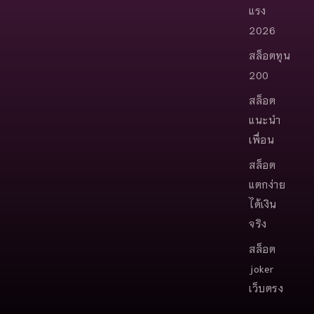
แรง
2026
สล็อตทุน
200
สล็อต
แนะนำ
เพื่อน
สล็อต
แตกง่าย
ได้เงิน
จริง
สล็อต
joker
เว็บตรง