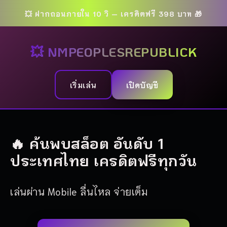
💥 ฝากถอนภายใน 10 วิ — เครดิตฟรี 398 บาท 🎁
💥 NMPEOPLESREPUBLICK
เริ่มเล่น
เปิดบัญชี
🔥 ค้นพบสล็อต อันดับ 1
ประเทศไทย เครดิตฟรีทุกวัน
เล่นผ่าน Mobile ลื่นไหล จ่ายเต็ม