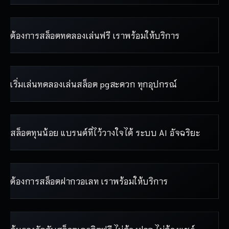
ต้องการสล็อตทดลองเล่นฟรี เราพร้อมให้บริการ
เริ่มเล่นทดลองเล่นสล็อต pgสะดวก ทุกอุปกรณ์
สล็อตทุนน้อย แบรนด์ที่ไว้วางใจได้ ระบบ AI อัจฉริยะ
ต้องการสล็อตฝากวอเลท เราพร้อมให้บริการ