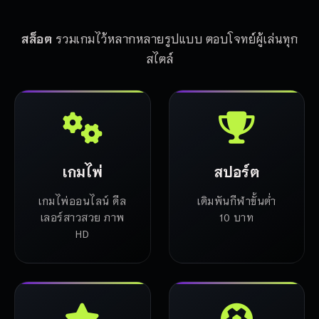
สล็อต
รวมเกมไว้หลากหลายรูปแบบ ตอบโจทย์ผู้เล่นทุก
สไตล์
เกมไพ่
สปอร์ต
เกมไพ่ออนไลน์ ดีล
เดิมพันกีฬาขั้นต่ำ
เลอร์สาวสวย ภาพ
10 บาท
HD