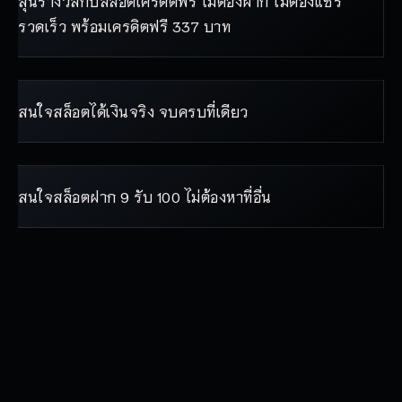
ลุ้นรางวัลกับสล็อตเครดิตฟรี ไม่ต้องฝาก ไม่ต้องแชร์
รวดเร็ว พร้อมเครดิตฟรี 337 บาท
สนใจสล็อตได้เงินจริง จบครบที่เดียว
สนใจสล็อตฝาก 9 รับ 100 ไม่ต้องหาที่อื่น