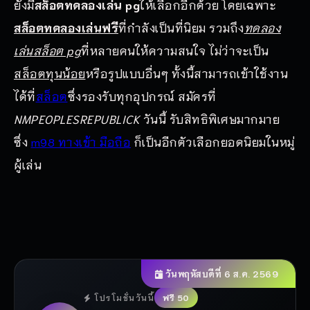
ยังมี
สล็อตทดลองเล่น pg
ให้เลือกอีกด้วย โดยเฉพาะ
สล็อตทดลองเล่นฟรี
ที่กำลังเป็นที่นิยม รวมถึง
ทดลอง
เล่นสล็อต pg
ที่หลายคนให้ความสนใจ ไม่ว่าจะเป็น
สล็อตทุนน้อย
หรือรูปแบบอื่นๆ ทั้งนี้สามารถเข้าใช้งาน
ได้ที่
สล็อต
ซึ่งรองรับทุกอุปกรณ์ สมัครที่
NMPEOPLESREPUBLICK
วันนี้ รับสิทธิพิเศษมากมาย
ซึ่ง
m98 ทางเข้า มือถือ
ก็เป็นอีกตัวเลือกยอดนิยมในหมู่
ผู้เล่น
วันพฤหัสบดีที่ 6 ส.ค. 2569
ฟรี 50
โปรโมชั่นวันนี้