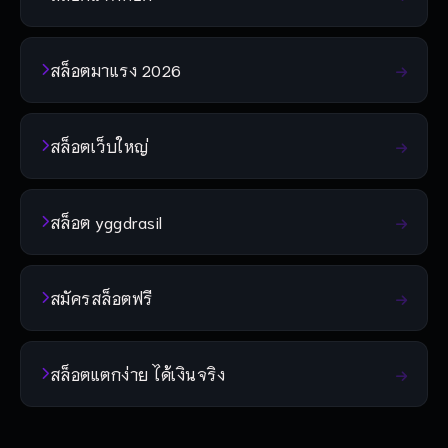
สล็อตมาแรง 2026
สล็อตเว็บใหญ่
สล็อต yggdrasil
สมัครสล็อตฟรี
สล็อตแตกง่าย ได้เงินจริง