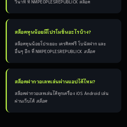
วินาที ที่ NMPEOPLESREPUBLICK สล็อต
สล็อตทุนน้อยมีโปรโมชั่นอะไรบ้าง?
สล็อตทุนน้อยโปรเยอะ เครดิตฟรี โบนัสฝาก และ
อื่นๆ อีก ที่ NMPEOPLESREPUBLICK
สล็อต
สล็อตฝากวอเลทเล่นผ่านแอปได้ไหม?
สล็อตฝากวอเลทเล่นได้ทุกเครื่อง iOS Android เล่น
ผ่านเว็บได้
สล็อต