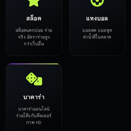
สล็อต
แทงบอล
สล็อตแตกบ่อย จ่าย
บอลสด บอลชุด
จริง อัตราจ่ายสูง
ค่าน้ำดีในตลาด
กว่าเว็บอื่น
บาคาร่า
บาคาร่าออนไลน์
ร่วมโต๊ะกับดีลเลอร์
ภาพ HD