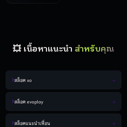
💥 เนื้อหาแนะนำ
สำหรับคุณ
สล็อต xo
สล็อต evoplay
สล็อตแนะนำเพื่อน