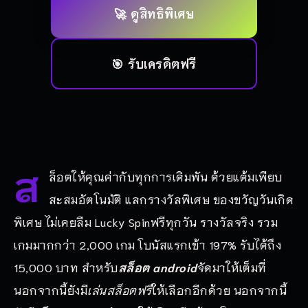
🚀 ดูสิทธิพิเศษ
🎯 รับเครดิตฟรี
ส
ล็อตให้คุณค่ากับทุกการเดิมพัน ด้วยแต้มเพียบ
สะสมอัตโนมัติ แลกรางวัลพิเศษ ของขวัญวันเกิด
พิเศษ ไม่เคยลืม Lucky Spinฟรีทุกวัน รางวัลจริง รวม
เกมมากกว่า 2,000 เกม โบนัสแรกเข้า 197% รับได้ถึง
15,000 บาท สำหรับ
สล็อต android
จัดมาให้เต็มที่
นอกจากนี้ยังมี
เล่นสล็อตฟรี
ให้เลือกอีกด้วย นอกจากนี้