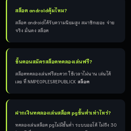
สล็อต androidคุ้มไหม?
สล็อต androidได้รับความนิยมสูง สมาชิกเยอะ จ่าย
จริง มั่นคง สล็อต
ขั้นตอนสมัครสล็อตทดลองเล่นฟรี?
สล็อตทดลองเล่นฟรีสะดวก ใช้เวลาไม่นาน เล่นได้
เลย ที่ NMPEOPLESREPUBLICK
สล็อต
ฝากเงินทดลองเล่นสล็อต pgขั้นต่ำเท่าไหร่?
ทดลองเล่นสล็อต pgไม่มีขั้นต่ำ ระบบออโต้ ไม่ถึง 30