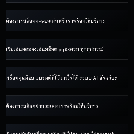
ต้องการสล็อตทดลองเล่นฟรี เราพร้อมให้บริการ
เริ่มเล่นทดลองเล่นสล็อต pgสะดวก ทุกอุปกรณ์
สล็อตทุนน้อย แบรนด์ที่ไว้วางใจได้ ระบบ AI อัจฉริยะ
ต้องการสล็อตฝากวอเลท เราพร้อมให้บริการ