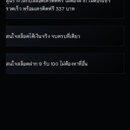
ลุ้นรางวัลกับสล็อตเครดิตฟรี ไม่ต้องฝาก ไม่ต้องแชร์
รวดเร็ว พร้อมเครดิตฟรี 337 บาท
สนใจสล็อตได้เงินจริง จบครบที่เดียว
สนใจสล็อตฝาก 9 รับ 100 ไม่ต้องหาที่อื่น