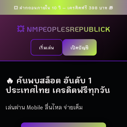
💥 ฝากถอนภายใน 10 วิ — เครดิตฟรี 398 บาท 🎁
💥 NMPEOPLESREPUBLICK
เริ่มเล่น
เปิดบัญชี
🔥 ค้นพบสล็อต อันดับ 1
ประเทศไทย เครดิตฟรีทุกวัน
เล่นผ่าน Mobile ลื่นไหล จ่ายเต็ม