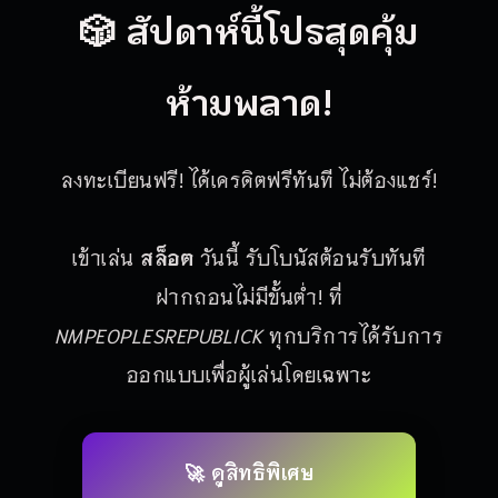
🎲 สัปดาห์นี้โปรสุดคุ้ม
ห้ามพลาด!
ลงทะเบียนฟรี! ได้เครดิตฟรีทันที ไม่ต้องแชร์!
เข้าเล่น
สล็อต
วันนี้ รับโบนัสต้อนรับทันที
ฝากถอนไม่มีขั้นต่ำ! ที่
NMPEOPLESREPUBLICK
ทุกบริการได้รับการ
ออกแบบเพื่อผู้เล่นโดยเฉพาะ
🚀 ดูสิทธิพิเศษ