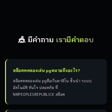
🎪 มีคำถาม
เรามีคำตอบ
สล็อตทดลองเล่น pgหมายถึงอะไร?
สล็อตทดลองเล่น pgคือเว็บคาสิโน ชั้นนำ ระบบ
อัตโนมัติ ทันใจ ปลอดภัย ที่
NMPEOPLESREPUBLICK สล็อต