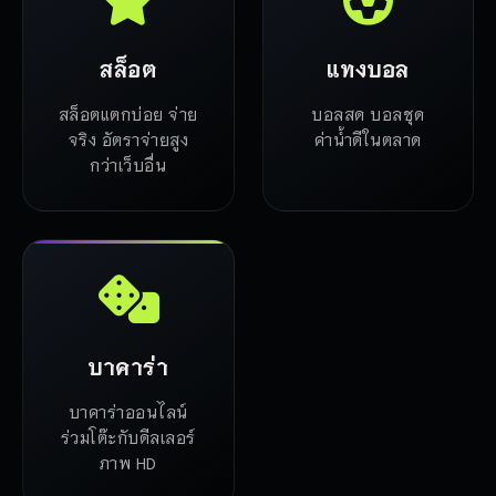
สล็อต
แทงบอล
สล็อตแตกบ่อย จ่าย
บอลสด บอลชุด
จริง อัตราจ่ายสูง
ค่าน้ำดีในตลาด
กว่าเว็บอื่น
บาคาร่า
บาคาร่าออนไลน์
ร่วมโต๊ะกับดีลเลอร์
ภาพ HD